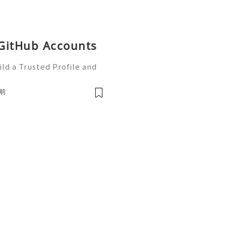
 GitHub Accounts
ld a Trusted Profile and
tHub is one of the worl
e development and collabo
前