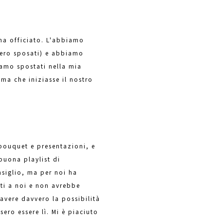
 ha officiato. L'abbiamo
sero sposati) e abbiamo
iamo spostati nella mia
ima che iniziasse il nostro
bouquet e presentazioni, e
buona playlist di
nsiglio, ma per noi ha
iti a noi e non avrebbe
 avere davvero la possibilità
ero essere lì. Mi è piaciuto