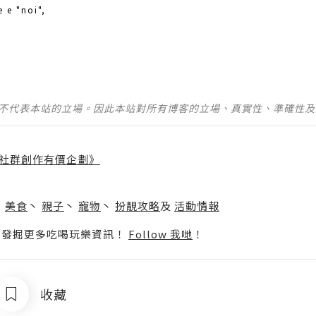
 e "noi",
並不代表本站的立場。因此本站對所有博客的立場、真實性、準確性
社群創作有價企劃》
】
丶
美食
丶
親子
丶
寵物
丶
扮靚攻略
及
活動情報
p啦！發掘更多吃喝玩樂資訊！
Follow 我哋
！
收藏