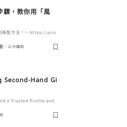
個步驟，教你用「風
法！✨ https://pris
ir-dryer 只需要 4 個步驟就能完
痛，吹出來的大波浪捲度非常
美妝
21分鐘前
起來！🌬️💇‍♀️ 我們團
果你欣賞我們的努力，Follo
ng Second-Hand Gi
ld a Trusted Profile and
tHub is one of the worl
e development and collabo
前