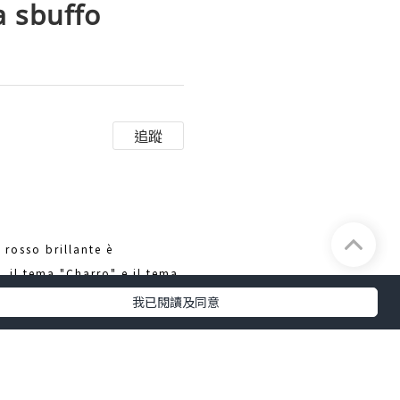
a sbuffo
追蹤
 rosso brillante è
 il tema "Charro" e il tema
我已閱讀及同意
iù freddi
abiti da sera sexy
,
i molte opzioni! Queste
amente audace.