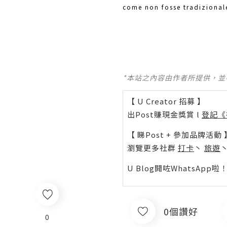
come non fosse tradizionale
*本站之內容由作者所提供，
【 U Creator 招募 】
出Post賺現金獎賞 l
登記《
【 睇Post + 參加品牌活動 
瀏覽更多社群
打卡
丶
旅遊
U Blog開咗WhatsAp
0個讚好
0