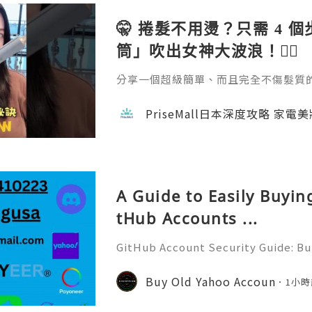
🤫 捲髮不用燙？只需 4 
筒」吹出女神大波浪！💇‍♀️
分享一個超級簡單、而且完全不傷髮質的捲髮方
emall.com/products/daewoo-ha
成。過程完全不會像電熱捲那樣灼熱刺
PriseMall日本深度攻略 家電
自然。如果你也擔心燙髮傷頭髮，這招一定要學
隊用心做每一個內容，真的不容易 🙏 如
w 支持一下吧！ 📘 FB →
A Guide to Easily Buyi
tHub Accounts ...
GitHub Account Security Guide: Bui
Protect Your Developer Identity Gi
d's leading platforms for softwar
Buy Old Yahoo Accoun
1小時
ration. Millions of develo