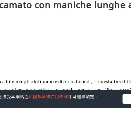
ricamato con maniche lunghe 
nsabile per gli abiti quinceañera autunnali, e questa tonalità
 per i temi quinceañera autunnali come il tema "Rose rosse",
您同意接受本網站之
私隱政策和使用條款
才可繼續瀏覽。
 quinceañera autunnali con maniche spettacolari per i mesi p
are troppo caldo. Ma durante i mesi autunnali e invernali ha
ono così trendy in questo momento e creano un look assolut