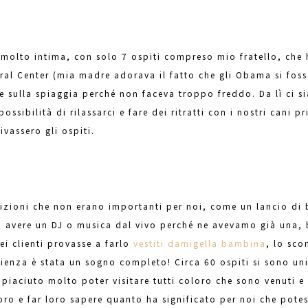
 molto intima, con solo 7 ospiti compreso mio fratello, che
ral Center (mia madre adorava il fatto che gli Obama si fos
re sulla spiaggia perché non faceva troppo freddo. Da lì ci s
sibilità di rilassarci e fare dei ritratti con i nostri cani pr
rivassero gli ospiti.
izioni che non erano importanti per noi, come un lancio di 
 avere un DJ o musica dal vivo perché ne avevamo già una, 
ei clienti provasse a farlo
vestiti damigella bambina
, lo sco
lienza è stata un sogno completo! Circa 60 ospiti si sono un
 piaciuto molto poter visitare tutti coloro che sono venuti e
oro e far loro sapere quanto ha significato per noi che potess