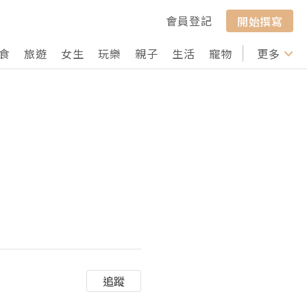
會員登記
開始撰寫
食
旅遊
女生
玩樂
親子
生活
寵物
行山
更多
打卡
追蹤