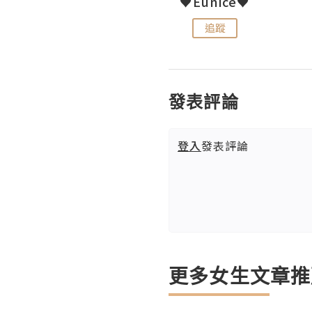
LoveCath 夏沫
♥Eunice♥
追蹤
追蹤
發表評論
登入
發表評論
更多女生文章推