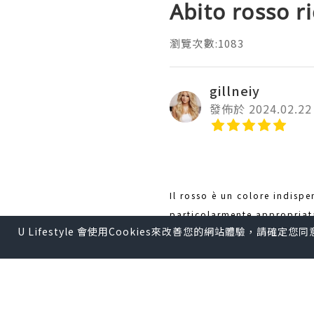
Abito rosso 
瀏覽次數:1083
gillneiy
發佈於 2024.02.22
Il rosso è un colore indispe
particolarmente appropriata
U Lifestyle 會使用Cookies來改善您的網站體驗，請確定
"Circo".
Ci piace suggerire abiti da
perché in estate potrebbe f
maniche a sbuffo in rete s