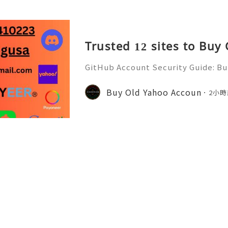
Trusted 12 sites to Buy
GitHub Account Security Guide: Bui
Protect Your Developer Identity Gi
d's leading platforms for softwar
Buy Old Yahoo Accoun
2小時
ration. Millions of develo