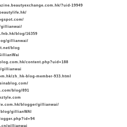
gazine.beautyexchange.com.hk/?uid-19949
beautylife.hk/
logspot.com/
/gillianwai/
.fnb.hk/blog/16359
og/gillianwai/
et.net/blog
GillianWai
dblog.com.hk/content.php?uid=188
/gillianwai
com.hk/zh_hk-blog-member-933.html
ysinablog.com/
s.com/blog/891
heztyle.com
yle.com.hk/blogger/gillianwai/
/blog/gillianWAI
blogger.php?id=94
.cn/gillianwai