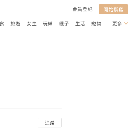
會員登記
開始撰寫
食
旅遊
女生
玩樂
親子
生活
寵物
行山
更多
打卡
追蹤