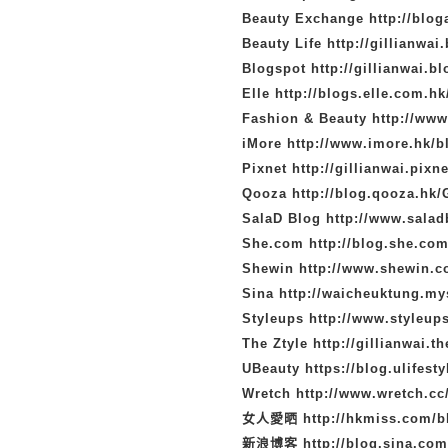
Beauty Exchange
http://blo
Beauty Life
http://gillianwai.
Blogspot
http://gillianwai.b
Elle
http://blogs.elle.com.hk
Fashion & Beauty
http://www
iMore
http://www.imore.hk/bl
Pixnet
http://gillianwai.pixn
Qooza
http://blog.qooza.hk/
SalaD Blog
http://www.sala
She.com
http://blog.she.com
Shewin
http://www.shewin.
Sina
http://waicheuktung.m
Styleups
http://www.styleup
The Ztyle
http://gillianwai.t
UBeauty
https://blog.ulifest
Wretch
http://www.wretch.cc
女人愛晒
http://hkmiss.com/
新浪博客
http://blog.sina.com