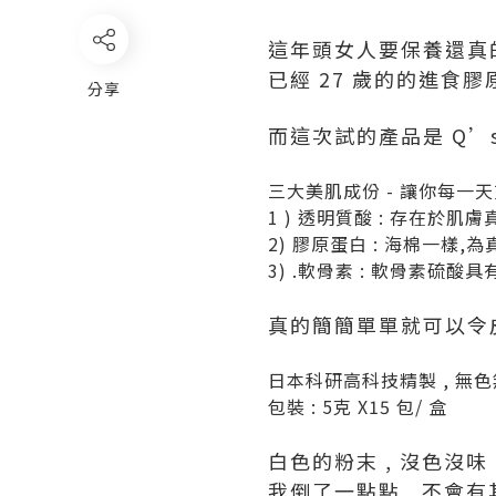
這年頭女人要保養還真
已經 27 歲的的進食膠原
分享
而這次試的產品是 Q’
三大美肌成份 - 讓你每一天
1 ) 透明質酸 : 存在
2) 膠原蛋白 : 海棉一樣
3) .軟骨素 : 軟骨素硫
真的簡簡單單就可以令
日本科研高科技精製 , 無色無味
包裝 : 5克 X15 包/ 盒
白色的粉末 , 沒色沒味
我倒了一點點 , 不會有