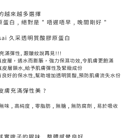
的越來越多選擇
蛋白 , 絕對是 " 唔遲唔早 , 晚間剛好 "
sai 久采透明質酸膠原蛋白
充滿彈性, 跟皺紋說再見!!!
於肌膚真皮層，遇水而膨脹，強力保濕功效,令肌膚更飽滿
,為真皮層鎖水,給予肌膚彈性及緊緻成份
酸具有良好的保水性,幫助增加透明質酸,預防肌膚流失水份
皮膚充滿彈性美 ?
 , 高純度 , 零脂肪 , 無糖 , 無防腐劑 , 易於吸收
其實牌子的腥味 , 整體感覺良好