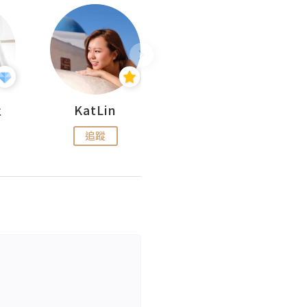
杜
KatLin
Missmiki 米奇小姐
追蹤
追蹤