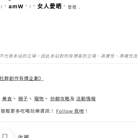
amW
女人愛晒
 / "
" / "
" 登陸 ,
並不代表本站的立場。因此本站對所有博客的立場、真實性、準確性
社群創作有價企劃》
】
丶
美食
丶
親子
丶
寵物
丶
扮靚攻略
及
活動情報
p啦！發掘更多吃喝玩樂資訊！
Follow 我哋
！
收藏