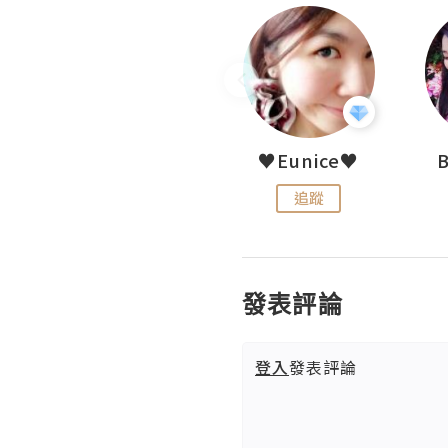
LoveCath 夏沫
♥Eunice♥
追蹤
追蹤
發表評論
登入
發表評論