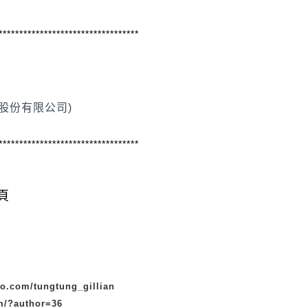
**********************************
食品股份有限公司)
**********************************
頁
oo.com/tungtung_gillian
om/?author=36