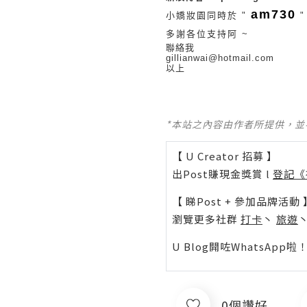
am730
小嬌妝園同時於 "
"
多謝各位支持阿 ~
聯絡我
gillianwai@hotmail.com
以上
*本站之內容由作者所提供，
【 U Creator 招募 】
出Post賺現金獎賞 l
登記《
【 睇Post + 參加品牌活動 
瀏覽更多社群
打卡
丶
旅遊
U Blog開咗WhatsAp
0個讚好