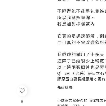
不曉得能不能整包倒進口
所以我就照做囉 ~
我是加到檸檬茶內
它真的是迅速溶解 , 
而且真的不會改變飲料的味
我乖乖的試用了十多天 
這陣子已經很少上粉底
以上這兩張照片也是素
Q’SAI（ 久采）是日本4
膠原蛋白要長期服用才更有效
先這樣囉
小嬌寫文寫好久的 而你推文
0
幫忙推一下啦 ~!!