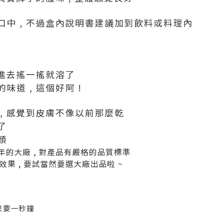
中 , 不過盒內說明書建議加到飲料或料理內
倒進去搖一搖就溶了
道 , 這個好阿 !
, 感覺到皮膚不像以前那麼乾
了
顏
7年的大廠 , 對產品有嚴格的品質標準
果 , 要試當然要選大廠出品啦 ~
只要一秒鐘