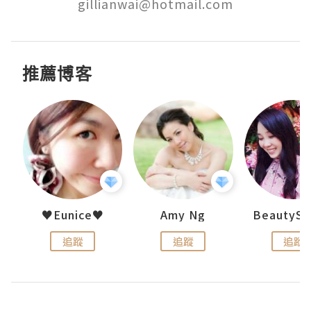
gillianwai@hotmail.com
推薦博客
h 夏沫
♥Eunice♥
Amy Ng
追蹤
追蹤
追蹤