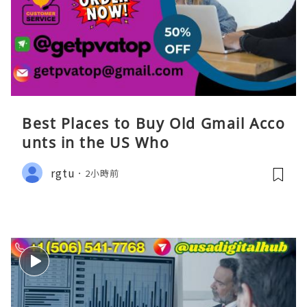
Best Places to Buy Old Gmail Acco
unts in the US Who
rgtu
2小時前