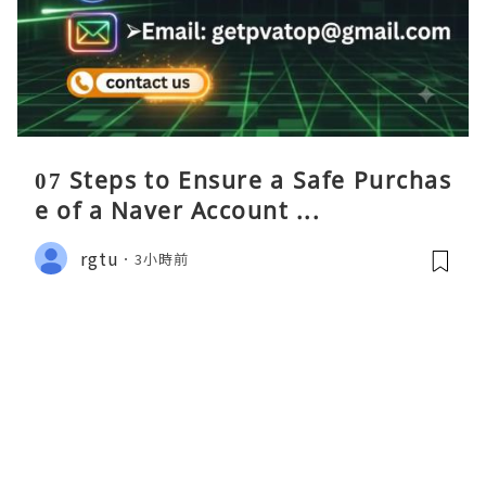
07 Steps to Ensure a Safe Purchas
e of a Naver Account ...
rgtu
3小時前