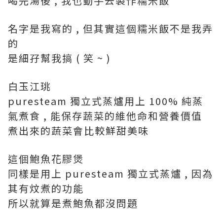
喝完湯後 , 我也動手去製作糯米飯
名字是我寫的 , 但其實這個糯米飯不是我弄
的
是細孖幫我搞 ( 笑 ~ )
白玉江珧
puresteam 獨立式蒸爐用上 100% 純蒸
氣煮食 , 能保存蔬菜的維他命和營養價值
煮出來的蔬菜會比較鮮甜美味
這個鮑魚花膠煲
同樣是用上 puresteam 獨立式蒸爐 , 因為
其有炆煮的功能
所以就算是煮鮑魚都沒問題