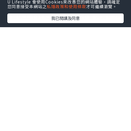
U Lifestyle 會使用Cookies來改善您的網站體驗，請確定
每片紙尿片上都會印上size，如果家中有
您同意接受本網站之
私隱政策和使用條款
才可繼續瀏覽。
兩個以上不同尺碼的小孩也不會搞錯size
我已閱讀及同意