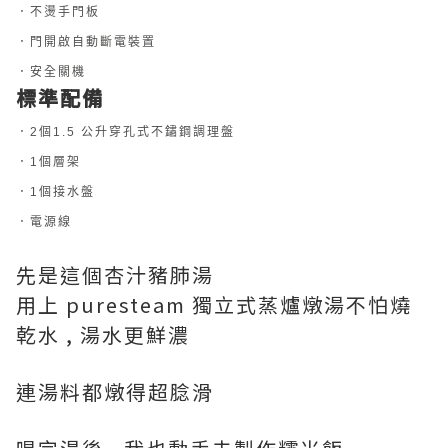
．不燙手門板
．門開啟自動斷電裝置
．安全關機
標準配備
．2個1.5 公升穿孔式不鏽鋼調理盤
．1個層架
．1個接水盤
．電源線
先是這個杏汁豬肺湯
用上 puresteam 獨立式蒸爐燉湯不怕燒
乾水 , 湯水更鮮濃
連湯料都燉得超腍滑