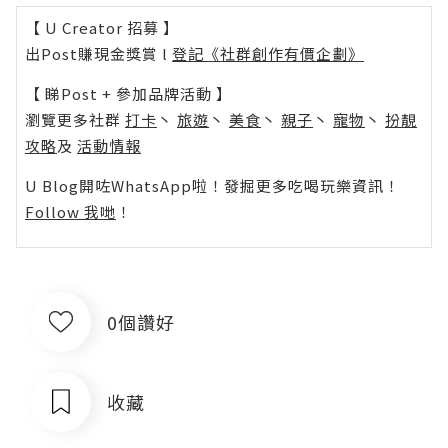
【 U Creator 招募 】
出Post賺現金獎賞 l
登記《社群創作有價企劃》
【 睇Post + 參加品牌活動 】
瀏覽更多社群
打卡
丶
旅遊
丶
美食
丶
親子
丶
寵物
丶
扮靚
攻略
及
活動情報
U Blog開咗WhatsApp啦！發掘更多吃喝玩樂資訊！
Follow 我哋
！
0個讚好
收藏