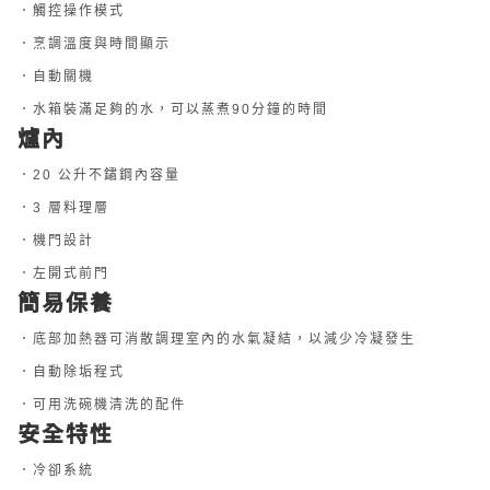
．觸控操作模式
．烹調溫度與時間顯示
．自動關機
．水箱裝滿足夠的水，可以蒸煮90分鐘的時間
爐內
．20 公升不鏽鋼內容量
．3 層料理層
．機門設計
．左開式前門
簡易保養
．底部加熱器可消散調理室內的水氣凝結，以減少冷凝發生
．自動除垢程式
．可用洗碗機清洗的配件
安全特性
．冷卻系統