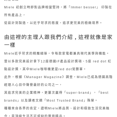
Miele 初創立時即對品牌相當堅持，將「Immer besser」 印製在
所有產品上，
從設計到製造，以近乎苛求的態度，追求更完美的極緻境界。
由這裡的主理人跟我們介紹 , 這裡就像是家
一樣
Miele近乎苛求的精雕細琢，令每款家電都兼具現代美學與機能。
曾以多款完美設計拿下12座德國iF產品設計獎項、5座 red dot 紅
點設計獎，其中Miele咖啡機更是red dot常勝軍。
此外，根據《Manager Magazine》調查，Miele已成為德國高階
經理人心目中聲譽最好的公司之一，
其追求完美的企業精神，更屢次贏得「super-brand」，「best
brands」以及讀者文摘「Most Trusted Brand」殊榮。
種種來自各界的肯定，證明Miele將品質、設計和極致生活完美融
合，是頂級生活不可或缺的實用精品。