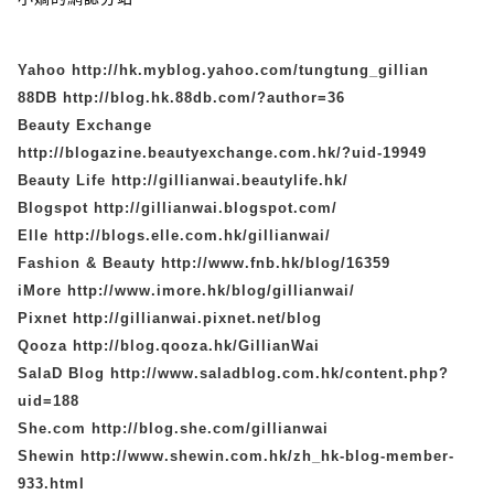
Yahoo
http://hk.myblog.yahoo.com/tungtung_gillian
88DB
http://blog.hk.88db.com/?author=36
Beauty Exchange
http://blogazine.beautyexchange.com.hk/?uid-19949
Beauty Life
http://gillianwai.beautylife.hk/
Blogspot
http://gillianwai.blogspot.com/
Elle
http://blogs.elle.com.hk/gillianwai/
Fashion & Beauty
http://www.fnb.hk/blog/16359
iMore
http://www.imore.hk/blog/gillianwai/
Pixnet
http://gillianwai.pixnet.net/blog
Qooza
http://blog.qooza.hk/GillianWai
SalaD Blog
http://www.saladblog.com.hk/content.php?
uid=188
She.com
http://blog.she.com/gillianwai
Shewin
http://www.shewin.com.hk/zh_hk-blog-member-
933.html