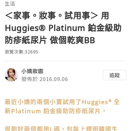
生活
＜家事。妝事。試用事＞ 用
Huggies® Platinum 鉑金級助
防疹紙尿片 做個乾爽BB
瀏覽次數:32895
小嬌妝園
追蹤
發佈於 2016.09.06
Huggies®
最近小嬌的兩個小寶試用了
全
Platinum
新
鉑金級助防疹紙尿片，
很剛好兩個都用L碼，包裝上標明韓國生