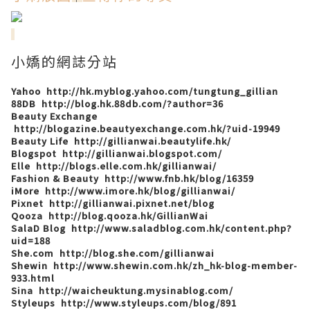
小嬌的網誌分站
Yahoo
http://hk.myblog.yahoo.com/tungtung_gillian
88DB
http://blog.hk.88db.com/?author=36
Beauty Exchange
http://blogazine.beautyexchange.com.hk/?uid-19949
Beauty Life
http://gillianwai.beautylife.hk/
Blogspot
http://gillianwai.blogspot.com/
Elle
http://blogs.elle.com.hk/gillianwai/
Fashion & Beauty
http://www.fnb.hk/blog/16359
iMore
http://www.imore.hk/blog/gillianwai/
Pixnet
http://gillianwai.pixnet.net/blog
Qooza
http://blog.qooza.hk/GillianWai
SalaD Blog
http://www.saladblog.com.hk/content.php?
uid=188
She.com
http://blog.she.com/gillianwai
Shewin
http://www.shewin.com.hk/zh_hk-blog-member-
933.html
Sina
http://waicheuktung.mysinablog.com/
Styleups
http://www.styleups.com/blog/891