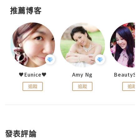
推薦博客
h 夏沫
♥Eunice♥
Amy Ng
追蹤
追蹤
追蹤
發表評論