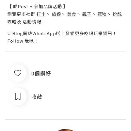
【 睇Post + 參加品牌活動 】
瀏覽更多社群
打卡
丶
旅遊
丶
美食
丶
親子
丶
寵物
丶
扮靚
攻略
及
活動情報
U Blog開咗WhatsApp啦！發掘更多吃喝玩樂資訊！
Follow 我哋
！
0個讚好
收藏