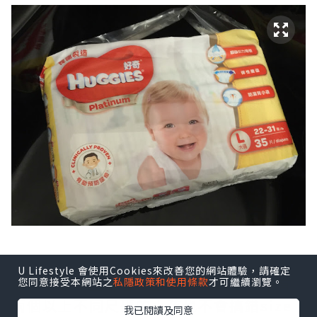
U Lifestyle 會使用Cookies來改善您的網站體驗，請確定
每片紙尿片上都會印上size，如果家中有
您同意接受本網站之
私隱政策和使用條款
才可繼續瀏覽。
兩個以上不同尺碼的小孩也不會搞錯size
我已閱讀及同意