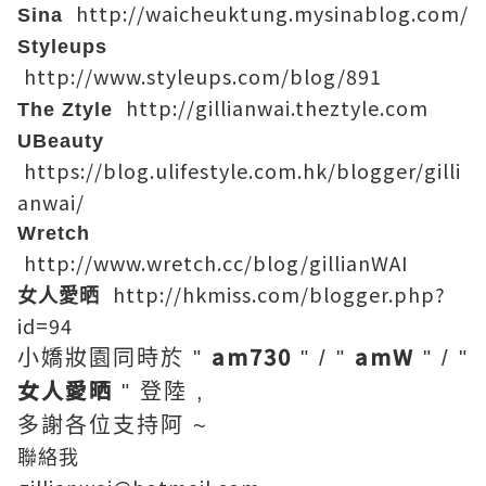
http://waicheuktung.mysinablog.com/
Sina
Styleups
http://www.styleups.com/blog/891
http://gillianwai.theztyle.com
The Ztyle
UBeauty
https://blog.ulifestyle.com.hk/blogger/gilli
anwai/
Wretch
http://www.wretch.cc/blog/gillianWAI
http://hkmiss.com/blogger.php?
女人愛晒
id=94
am730
amW
小嬌妝園同時於 "
" / "
" / "
女人愛晒
" 登陸 ,
多謝各位支持阿 ~
聯絡我