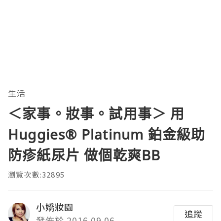
生活
＜家事。妝事。試用事＞ 用
Huggies® Platinum 鉑金級助
防疹紙尿片 做個乾爽BB
瀏覽次數:32895
小嬌妝園
追蹤
發佈於 2016.09.06