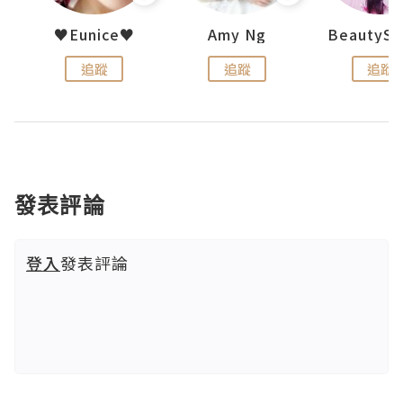
h 夏沫
♥Eunice♥
Amy Ng
追蹤
追蹤
追蹤
發表評論
登入
發表評論