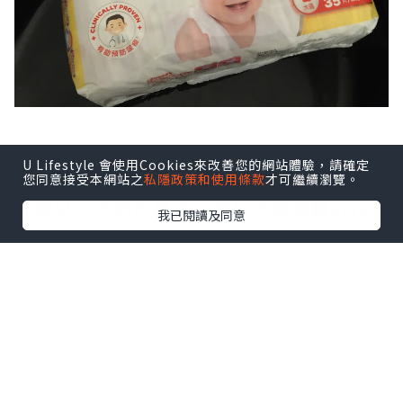
U Lifestyle 會使用Cookies來改善您的網站體驗，請確定
每片紙尿片上都會印上size，如果家中有
您同意接受本網站之
私隱政策和使用條款
才可繼續瀏覽。
兩個以上不同尺碼的小孩也不會搞錯size
我已閱讀及同意