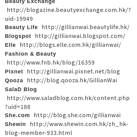
Beauty Exchange
http://blogazine.beautyexchange.com.hk/?
uid-19949
http://gillianwai.beautylife.hk/
Beauty Life
http://gillianwai.blogspot.com/
Blogspot
http://blogs.elle.com.hk/gillianwai/
Elle
Fashion & Beauty
http://www.fnb.hk/blog/16359
http://gillianwai.pixnet.net/blog
Pixnet
http://blog.qooza.hk/GillianWai
Qooza
SalaD Blog
http://www.saladblog.com.hk/content.php
?uid=188
http://blog.she.com/gillianwai
She.com
http://www.shewin.com.hk/zh_hk-
Shewin
blog-member-933.html