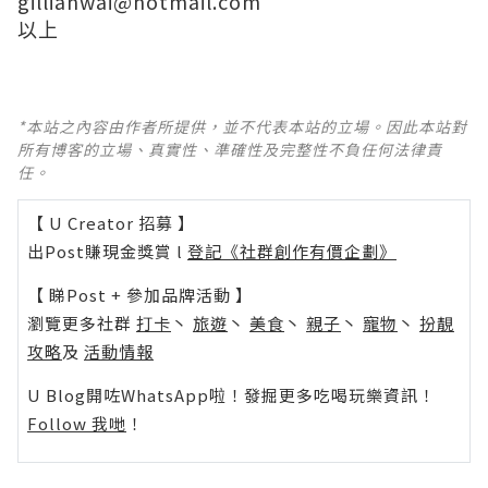
gillianwai@hotmail.com
以上
*本站之內容由作者所提供，並不代表本站的立場。因此本站對
所有博客的立場、真實性、準確性及完整性不負任何法律責
任。
【 U Creator 招募 】
出Post賺現金獎賞 l
登記《社群創作有價企劃》
【 睇Post + 參加品牌活動 】
瀏覽更多社群
打卡
丶
旅遊
丶
美食
丶
親子
丶
寵物
丶
扮靚
攻略
及
活動情報
U Blog開咗WhatsApp啦！發掘更多吃喝玩樂資訊！
Follow 我哋
！