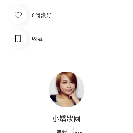
0個讚好
收藏
小嬌妝園
追蹤