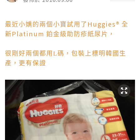
Huggies®
最近小嬌的兩個小寶試用了
全
Platinum
新
鉑金級助防疹紙尿片，
很剛好兩個都用L碼，包裝上標明韓國生
產，更有保證