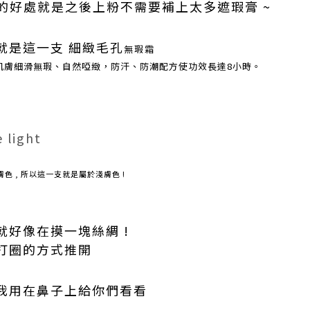
它的好處就是之後上粉不需要補上太多遮瑕膏 ~
 就是這一支 細緻毛孔
無瑕霜
肌膚細滑無瑕、自然啞緻，防汗、防潮配方使功效長達8小時。
e light
淺膚色 , 所以這一支就是屬於淺膚色 !
就好像在摸一塊絲綢 !
以打圈的方式推開
 我用在鼻子上給你們看看