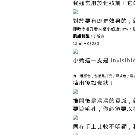
我通常用於化妝前 ! 
對於要有即是效果的 ,
即時令毛孔看來縮小超過50%，
肌膚類型：:
所有
15ml HK$230
小嬌這一支是
invisibl
有三種顏色 , 包括是打亮 / 深膚色 / 
擠出後如膏狀 !
推開後是滑滑的質感 , 
要遮毛孔 , 你必須要
同在手上比較不明顯 ,