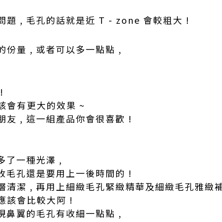
, 毛孔的話就是近 T - zone 會較粗大 !
份量 , 或者可以多一點點 ,
!
該會有更大的效果 ~
友 , 這一組產品你會很喜歡 !
多了一種光澤 ,
要收毛孔還是要用上一後時間的 !
清潔 , 再用上細緻毛孔緊緻精華及細緻毛孔雅緻補
該會比較大阿 !
發現鼻翼的毛孔有收細一點點 ,