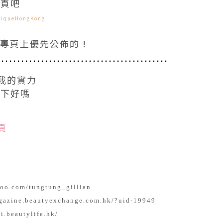
頁吧
niqueHongKong
專頁上優先公佈的 !
*******************************************
我的實力
一下好嗎
頁
hoo.com/tungtung_gillian
ogazine.beautyexchange.com.hk/?uid-19949
ai.beautylife.hk/