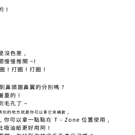
 !
沒色差 ,
慢慢推開 ~!
圈 ! 打圈 ! 打圈 !
看到鼻頭跟鼻翼的分別嗎 ?
重的 !
毛孔了 ~
特別的地方就是你可以拿它來補妝 ,
你可以拿一點點在 T - Zone 位置使用 ,
比吸油紙更好用阿 !