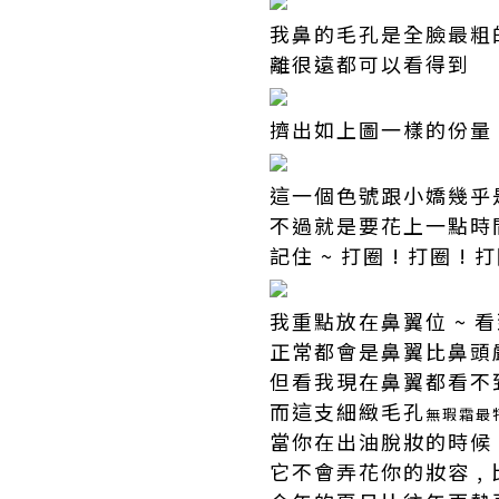
我鼻的毛孔是全臉最粗的
離很遠都可以看得到
擠出如上圖一樣的份量
這一個色號跟小嬌幾乎是
不過就是要花上一點時間
記住 ~ 打圈 ! 打圈 ! 打
我重點放在鼻翼位 ~ 
正常都會是鼻翼比鼻頭嚴
但看我現在鼻翼都看不到
而這支細緻毛孔
無瑕霜最
當你在出油脫妝的時候 , 
它不會弄花你的妝容 , 