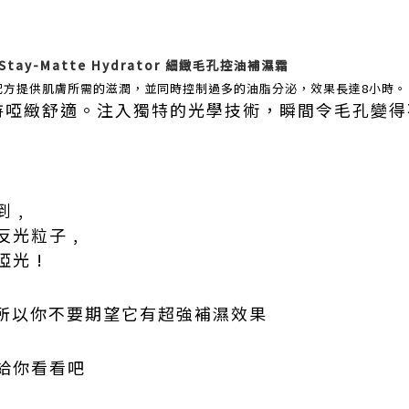
s Stay-Matte Hydrator
細緻毛孔控油補濕
霜
配方提供肌膚所需的滋潤，並同時控制過多的油脂分泌，效果長達8小時。
可保持啞緻舒適。注入獨特的光學技術，瞬間令毛孔變
 ,
光粒子 ,
光 !
 所以你不要期望它有超強補濕效果
給你看看吧