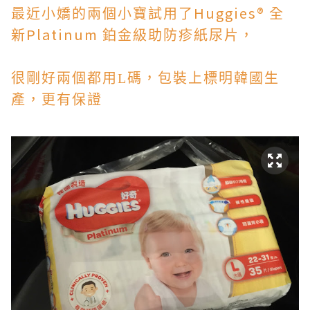
Huggies®
最近小嬌的兩個小寶試用了
全
Platinum
新
鉑金級助防疹紙尿片，
很剛好兩個都用L碼，包裝上標明韓國生
產，更有保證