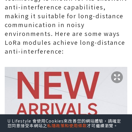
anti-interference capabilities,
making it suitable for long-distance
communication in noisy
environments. Here are some ways
LoRa modules achieve long-distance
anti-interference:
U Lifestyle 會使用Cookies來改善您的網站體驗，請確定
您同意接受本網站之
私隱政策和使用條款
才可繼續瀏覽。