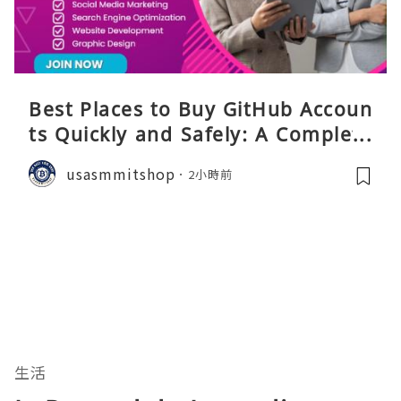
Best Places to Buy GitHub Accoun
ts Quickly and Safely: A Complete
Guide
usasmmitshop
2小時前
生活