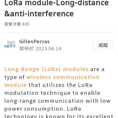
LoRa module-Long-distance
&anti-interference
瀏覽次數:835
GillesPerras
追蹤
發佈於 2023.06.14
Long Range (LoRa) modules
are a
type of
wireless communication
module
that utilizes the LoRa
modulation technique to enable
long-range communication with low
power consumption. LoRa
technology is known for its excellent