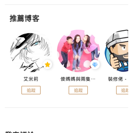
推薦博客
點滴
艾米莉
儍媽媽與兩隻小魔怪之家
追蹤
追蹤
追蹤