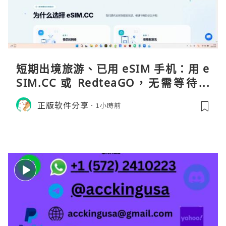
短期出境旅游、已用 eSIM 手机：用 e
SIM.CC 或 RedteaGO，无需等待收
货。需要“当地号码 + 通话短信”（如
正版软件分享
1小時前
打车、外卖、客户联络）：优先 Redt
eaGO（明确提供通话短信套餐）。长