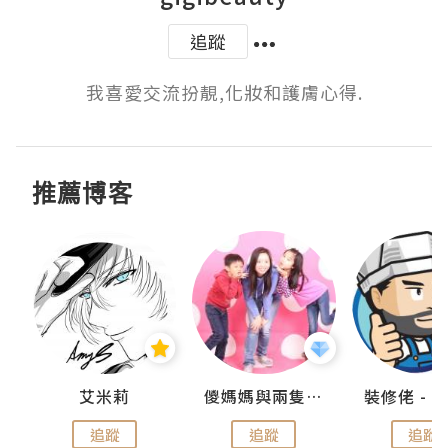
追蹤
我喜愛交流扮靚,化妝和護膚心得.
推薦博客
點滴
艾米莉
儍媽媽與兩隻小魔怪之家
追蹤
追蹤
追蹤