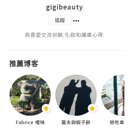
gigibeauty
追蹤
我喜愛交流扮靚,化妝和護膚心得.
推薦博客
Fabrice 嚐味
窩夫與蝦子餅
戀吃車