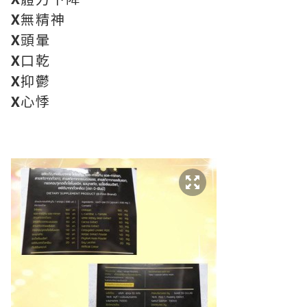
X
無精神
X
頭暈
X
口乾
X
抑鬱
X
心悸