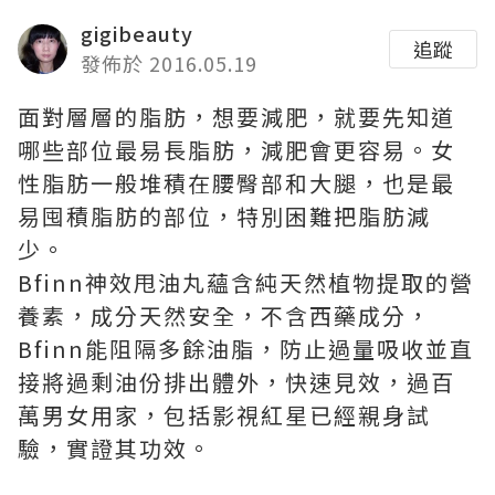
gigibeauty
追蹤
發佈於 2016.05.19
面對層層的脂肪，想要減肥，就要先知道
哪些部位最易長脂肪，減肥會更容易。女
性脂肪一般堆積在腰臀部和大腿，也是最
易囤積脂肪的部位，特別困難把脂肪減
少。
Bfinn神效甩油丸蘊含純天然植物提取的營
養素，成分天然安全，不含西藥成分，
Bfinn能阻隔多餘油脂，防止過量吸收並直
接將過剩油份排出體外，快速見效，過百
萬男女用家，包括影視紅星已經親身試
驗，實證其功效。