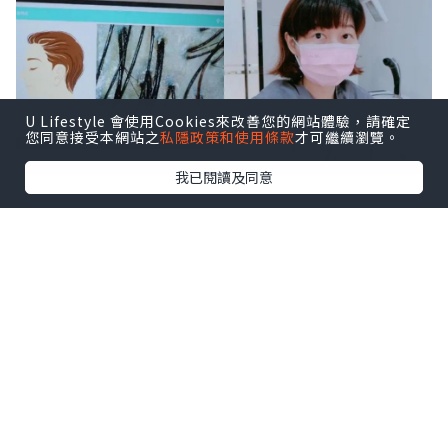
U Lifestyle 會使用Cookies來改善您的網站體驗，請確定
您同意接受本網站之
私隱政策和使用條款
才可繼續瀏覽。
我已閱讀及同意
好友推薦 Dawn Hair Lab 曙光醫療 - 活髮
權威，
由超過十年經驗的髮理専業團隊主
理，與美國生物科研公司合作，自發研究
技術及產品為亞洲人解決脫髮，頭皮，髮
質等問題，
更獲多項國際專業認證
，
仲有
星級用家林文龍推薦。☀