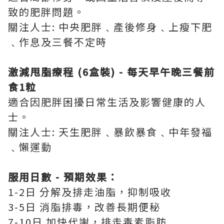
致的肥胖問題。
關注人士: 中央肥胖﹑產後修身﹑上瘦下肥
﹑作息及三餐不定時
激減甩脂療程 (6盒裝) - 每天早午晚三餐前
食1粒
適合因肥胖困擾日常生活及影響健康的人
士。
關注人士: 天生肥胖﹑暴飲暴食﹑中年發福
﹑懶運動
服用日數 - 預期效果：
1-2日 分解及排走油脂，抑制吸收
3-5日 消脂排毒，改善長期便秘
7-10日 加快代謝，排走毒素脂肪