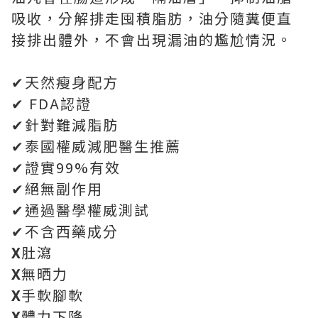
吸收，分解排走囤積脂肪，油分隨糞便直
接排出體外，不會出現漏油的尷尬情況。
✔天然瘦身配方
✔ FDA認證
✔針對難減脂肪
✔泰國權威減肥醫生推薦
✔證實99%有效
✔絕無副作用
✔通過醫學權威測試
✔不含西藥成分
X
肚瀉
X
無晒力
X
手軟腳軟
X
體力下降