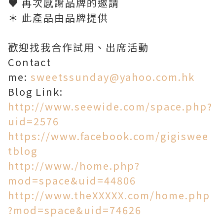
♥ 再次感謝品牌的邀請
＊ 此產品由品牌提供
歡迎找我合作試用、出席活動
Contact
me:
sweetssunday@yahoo.com.hk
Blog Link:
http://www.seewide.com/space.php?
uid=2576
https://www.facebook.com/gigiswee
tblog
http://www./home.php?
mod=space&uid=44806
http://www.theXXXXX.com/home.php
?mod=space&uid=74626