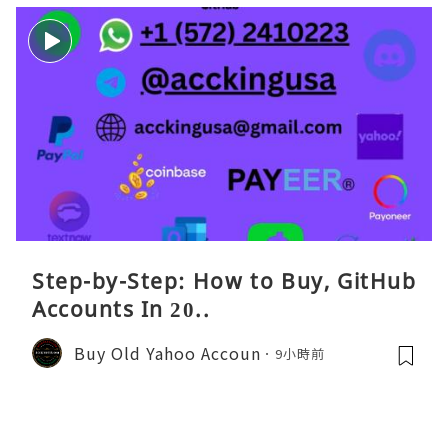
Step-by-Step: How to Buy, GitHub
Accounts In 20..
Buy Old Yahoo Accoun
9小時前