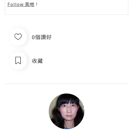
Follow 我哋
！
0個讚好
收藏