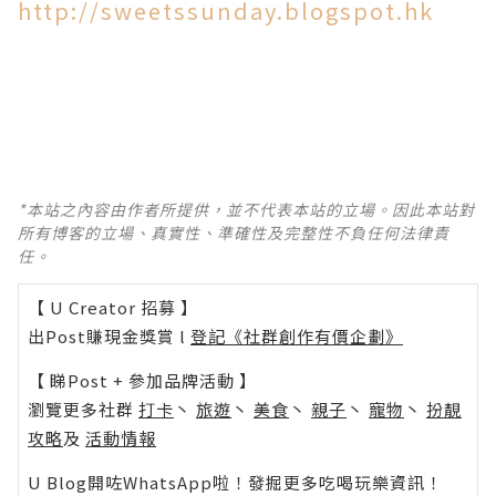
http://sweetssunday.blogspot.hk
*本站之內容由作者所提供，並不代表本站的立場。因此本站對
所有博客的立場、真實性、準確性及完整性不負任何法律責
任。
【 U Creator 招募 】
出Post賺現金獎賞 l
登記《社群創作有價企劃》
【 睇Post + 參加品牌活動 】
瀏覽更多社群
打卡
丶
旅遊
丶
美食
丶
親子
丶
寵物
丶
扮靚
攻略
及
活動情報
U Blog開咗WhatsApp啦！發掘更多吃喝玩樂資訊！