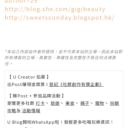
author=29
http://blog.she.com/gigibeauty
http://sweetssunday.blogspot.hk/
*本站之內容由作者所提供，並不代表本站的立場。因此本站對
所有博客的立場、真實性、準確性及完整性不負任何法律責
任。
【 U Creator 招募 】
出Post賺現金獎賞 l
登記《社群創作有價企劃》
【 睇Post + 參加品牌活動 】
瀏覽更多社群
打卡
丶
旅遊
丶
美食
丶
親子
丶
寵物
丶
扮靚
攻略
及
活動情報
U Blog開咗WhatsApp啦！發掘更多吃喝玩樂資訊！