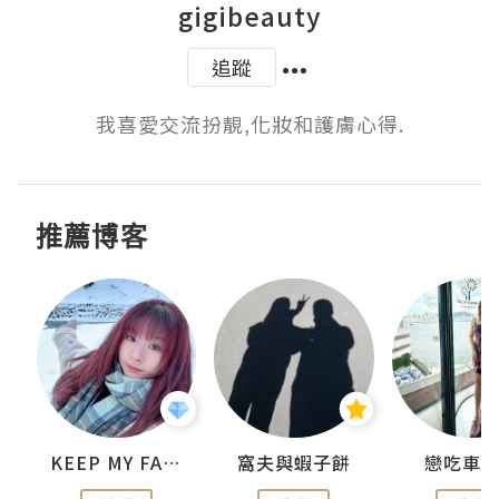
gigibeauty
追蹤
我喜愛交流扮靚,化妝和護膚心得.
推薦博客
KEEP MY FAITH
窩夫與蝦子餅
戀吃車