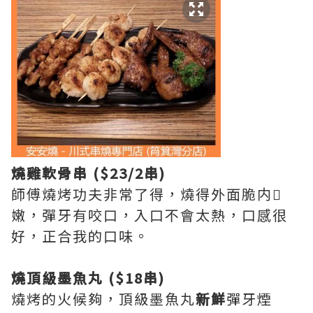
燒雞軟骨串 ($23/2串)
師傅燒烤功夫非常了得，燒得外面脆内
嫩，彈牙有咬口，入口不會太熱，口感很
好，正合我的口味。
燒頂級墨魚丸 ($18串)
燒烤的火候夠，頂級墨魚丸
新鮮
彈牙煙