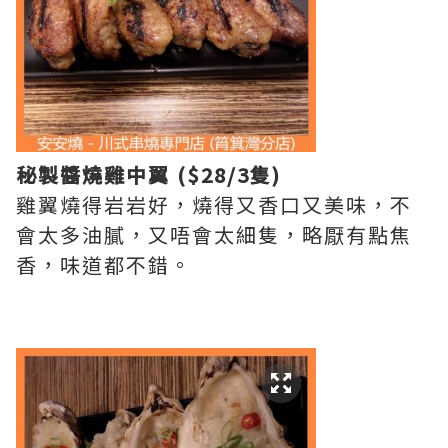
秘製醬燒雞中翼 ($28/3隻)
雞翼燒得岩岩好，燒得又香口又美味，不
會太多油膩，又唔會太細隻，略厭有點焦
香，味道都不錯。