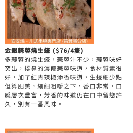
金銀蒜蓉
燒
生蠔 ($76/4隻)
多蒜蓉的燒生蠔，蒜蓉汁不少，蒜蓉味好
突出，撲鼻的濃郁蒜蓉味道，食材質素很
好，加了紅青辣椒添香味道，生蠔細少點
但算肥美，細細咀嚼之下，香口非常，口
感層次豐富，芳香的味道仍在口中留戀許
久，別有一番風味。