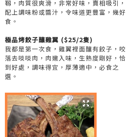
靱，肉質很爽滑，非常好味，賣相吸引，
配上調味粉或醬汁，令味道更豐富，幾好
食。
極品烤餃子釀雞翼 ($25/2隻)
我都是第一次食，雞翼裡面釀有餃子，咬
落去啖啖肉，肉嫩入味，生熟度剛好，恰
到好處，調味得宜，厚薄適中，必食之
選。