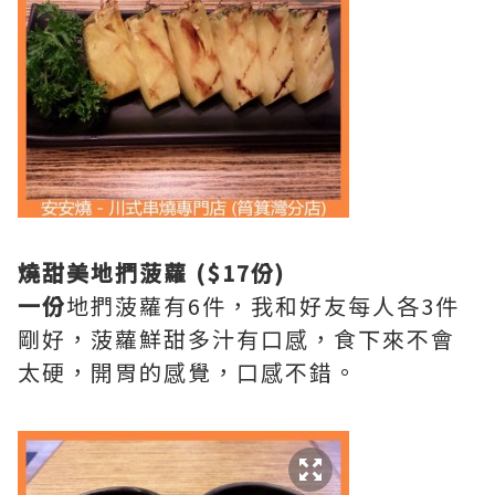
燒甜美地捫
菠蘿
($17份)
一份
地捫菠蘿有6件，我和好友每人各3件
剛好，菠蘿鮮甜多汁有口感，食下來不會
太硬，開胃的感覺，口感不錯。