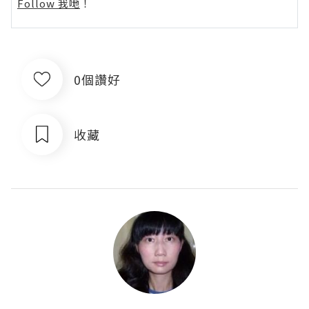
Follow 我哋
！
0個讚好
收藏