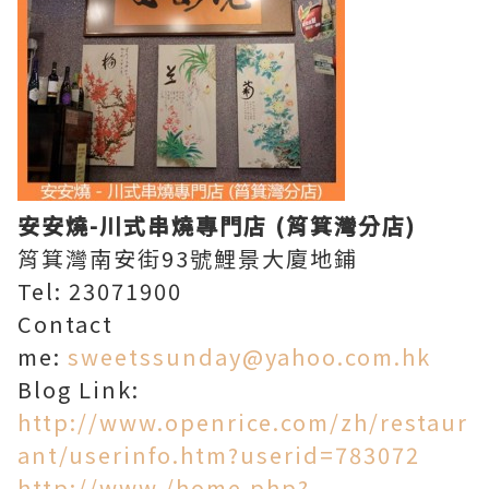
安安燒-
川式串燒專門
店 (
筲箕灣分店)
筲箕灣南安街93號鯉景大廈地鋪
Tel: 23071900
Contact
me:
sweetssunday@yahoo.com.hk
Blog Link:
http://www.openrice.com/zh/restaur
ant/userinfo.htm?userid=783072
http://www./home.php?