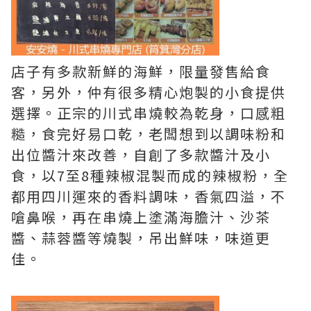
店子有多款新鮮的海鮮，限量發售給食
客，另外，仲有很多精心炮製的小食提供
選擇。正宗的川式串燒較為乾身，口感粗
糙，食完好易口乾，老闆想到以調味粉和
出位醬汁來改善，自創了多款醬汁及小
食，以7至8種辣椒混製而成的辣椒粉，全
都用四川運來的香料調味，香氣四溢，不
嗆鼻喉，再在串燒上塗滿海膽汁、沙茶
醬、蒜蓉醬等燒製，吊出鮮味，味道更
佳。