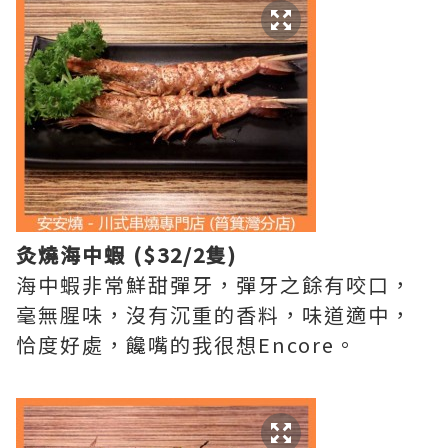
灸
燒海中蝦
($32/2隻)
海中蝦非常鮮甜彈牙，彈牙之餘有咬口，
毫無腥味，沒有沉重的香料，味道適中，
恰度好處，饞嘴的我很想Encore。