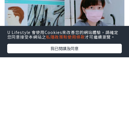
U Lifestyle 會使用Cookies來改善您的網站體驗，請確定
您同意接受本網站之
私隱政策和使用條款
才可繼續瀏覽。
我已閱讀及同意
好友推薦 Dawn Hair Lab 曙光醫療 - 活髮
權威，
由超過十年經驗的髮理専業團隊主
理，與美國生物科研公司合作，自發研究
技術及產品為亞洲人解決脫髮，頭皮，髮
質等問題，
更獲多項國際專業認證
，
仲有
星級用家林文龍推薦。☀