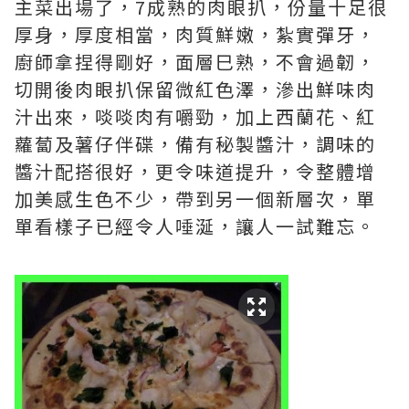
主菜出場了，7成熟的肉眼扒，份量十足很
厚身，厚度相當，肉質鮮嫩，紮實彈牙，
廚師拿捏得剛好，面層巳熟，不會過韌，
切開後肉眼扒保留微紅色澤，滲出鮮味肉
汁出來，啖啖肉有嚼勁，加上西蘭花、紅
蘿蔔及薯仔伴碟，備有秘製醬汁，調味的
醬汁配搭很好，更令味道提升，令整體增
加美感生色不少，帶到另一個新層次，單
單看樣子已經令人唾涎，讓人一試難忘。