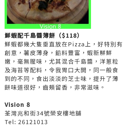
鮮蝦配千島醬薄餅（$118）
鮮蝦都幾大隻垂直放在Pizza上，好特別有
創意，薯皮薄身，餡料豐富，蝦新觧鮮
嫩，毫無腥味，尤其混合千島醬，洋蔥粒
及海苔等配料，令我胃口大開，同一般食
到的不同，食出淡淡的芝士味，提升了薄
餅味道很好，齒頰留香，非常滋味。
Vision 8
荃灣兆和街34號榮安樓地舖
Tel: 26121013