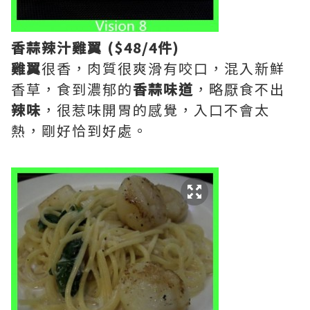
香蒜辣汁雞翼 ($48/4件)
雞翼
很香，肉質很爽滑有咬口，混入新鮮
香草，食到濃郁的
香蒜味道
，略厭食不出
辣味
，很惹味開胃的感覺，入口不會太
熱，剛好恰到好處。