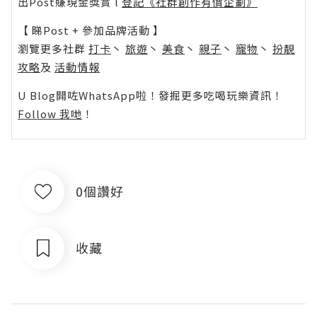
出Post賺現金獎賞 l
登記《社群創作有價企劃》
【 睇Post + 參加品牌活動 】
瀏覽更多社群
打卡
丶
旅遊
丶
美食
丶
親子
丶
寵物
丶
扮靚
攻略
及
活動情報
U Blog開咗WhatsApp啦！發掘更多吃喝玩樂資訊！
Follow 我哋
！
0個讚好
收藏