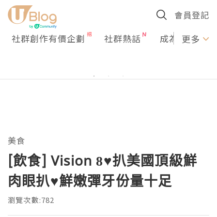
會員登記
社群創作有價企劃
社群熱話
成為U Creato
更多
美食
[飲食] Vision 8♥扒美國頂級鮮
肉眼扒♥鮮嫩彈牙份量十足
瀏覽次數:782