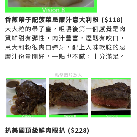
香煎帶子配菠菜忌廉汁意大利粉
($118)
大大粒的帶子皇，咀嚼後第一個感覺是肉
質鮮甜有彈性，肉汁豐富，煙靱有咬口，
意大利粉很爽口彈牙，配上入味軟腍的忌
廉汁份量剛好，一點也不膩，十分滿足。
點擊圖片放大
扒美國頂級鮮肉眼扒 ($228)