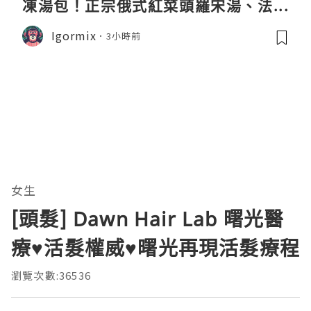
凍湯包！正宗俄式紅菜頭羅宋湯、法式
龍蝦濃湯與生酮膠原蛋白骨頭湯全攻略
Igormix
3小時前
女生
[頭髮] Dawn Hair Lab 曙光醫
療♥活髮權威♥曙光再現活髮療程
瀏覽次數:36536