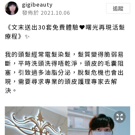
gigibeauty
追蹤
發佈於 2021.10.06
《文末送出30套免費體驗❤曙光再現活髮
療程》✨
我的頭髮經常電髮染髮，髮質變得脆弱易
斷，平時洗頭洗得唔乾淨，頭皮的毛囊阻
塞，引致過多油脂分泌，脫髮危機也會出
現，需要尋求專業的頭皮護理專家去解
決。