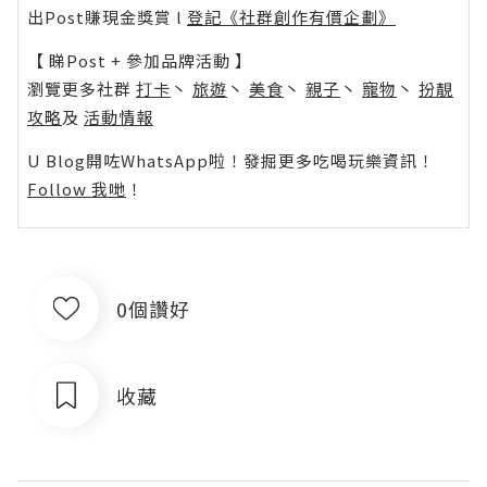
出Post賺現金獎賞 l
登記《社群創作有價企劃》
【 睇Post + 參加品牌活動 】
瀏覽更多社群
打卡
丶
旅遊
丶
美食
丶
親子
丶
寵物
丶
扮靚
攻略
及
活動情報
U Blog開咗WhatsApp啦！發掘更多吃喝玩樂資訊！
Follow 我哋
！
0個讚好
收藏