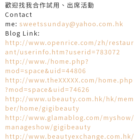
歡迎找我合作試用、出席活動
Contact
me:
sweetssunday@yahoo.com.hk
Blog Link:
http://www.openrice.com/zh/restaur
ant/userinfo.htm?userid=783072
http://www./home.php?
mod=space&uid=44806
http://www.theXXXXX.com/home.php
?mod=space&uid=74626
http://www.ubeauty.com.hk/hk/mem
ber/home/gigibeauty
http://www.glamablog.com/myshow/
manageshow/gigibeauty
http://www.beautyexchange.com.hk/