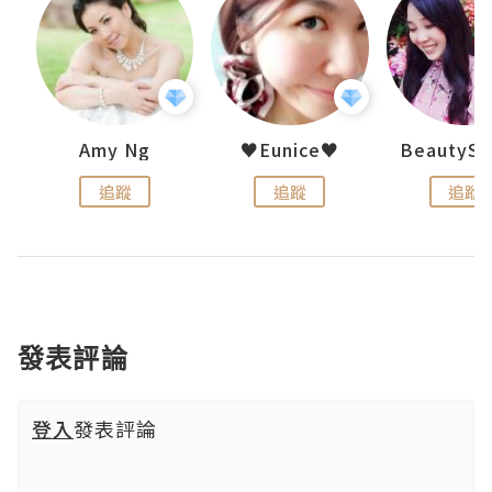
h 夏沫
Amy Ng
♥Eunice♥
追蹤
追蹤
追蹤
發表評論
登入
發表評論