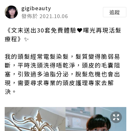
gigibeauty
追蹤
發佈於 2021.10.06
《文末送出30套免費體驗❤曙光再現活髮
療程》✨
我的頭髮經常電髮染髮，髮質變得脆弱易
斷，平時洗頭洗得唔乾淨，頭皮的毛囊阻
塞，引致過多油脂分泌，脫髮危機也會出
現，需要尋求專業的頭皮護理專家去解
決。