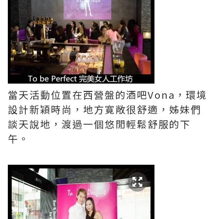
當天活動位置在西營盤的酒吧Vona，環境
設計新穎時尚，地方寛敞很舒適，姊妹們
談天說地，渡過一個悠閒輕鬆舒服的下
午。