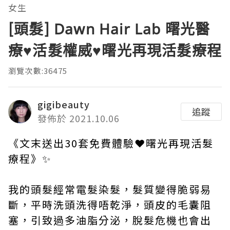
女生
[頭髮] Dawn Hair Lab 曙光醫
療♥活髮權威♥曙光再現活髮療程
瀏覽次數:36475
gigibeauty
追蹤
發佈於 2021.10.06
《文末送出30套免費體驗❤曙光再現活髮
療程》✨
我的頭髮經常電髮染髮，髮質變得脆弱易
斷，平時洗頭洗得唔乾淨，頭皮的毛囊阻
塞，引致過多油脂分泌，脫髮危機也會出