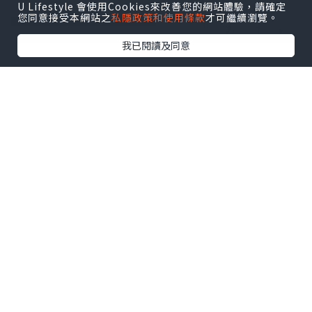
U Lifestyle 會使用Cookies來改善您的網站體驗，請確定
您同意接受本網站之
私隱政策和使用條款
才可繼續瀏覽。
我已閱讀及同意
好友推薦 Dawn Hair Lab 曙光醫療 - 活髮
權威，
由超過十年經驗的髮理専業團隊主
理，與美國生物科研公司合作，自發研究
技術及產品為亞洲人解決脫髮，頭皮，髮
質等問題，
更獲多項國際專業認證
，
仲有
星級用家林文龍推薦。☀