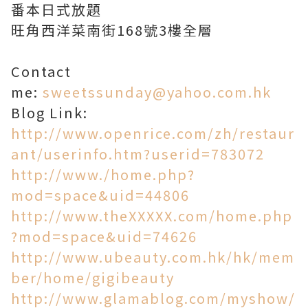
番本日式放題
旺角西洋菜南街168號3樓全層
Contact
me:
sweetssunday@yahoo.com.hk
Blog Link:
http://www.openrice.com/zh/restaur
ant/userinfo.htm?userid=783072
http://www./home.php?
mod=space&uid=44806
http://www.theXXXXX.com/home.php
?mod=space&uid=74626
http://www.ubeauty.com.hk/hk/mem
ber/home/gigibeauty
http://www.glamablog.com/myshow/