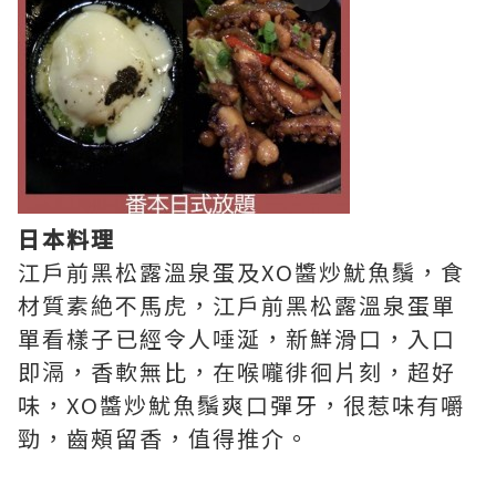
日本料理
江戶前黑松露溫泉蛋及XO醬炒魷魚鬚，食
材質素絶不馬虎，江戶前黑松露溫泉蛋單
單看樣子已經令人唾涎，新鮮滑口，入口
即滆，香軟無比，在喉嚨徘徊片刻，超好
味，XO醬炒魷魚鬚爽口彈牙，很惹味有嚼
勁，齒頰留香，值得推介。