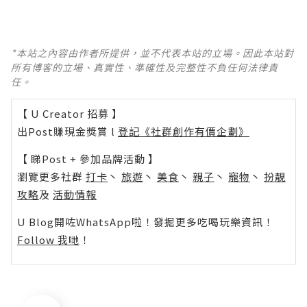
*本站之內容由作者所提供，並不代表本站的立場。因此本站對
所有博客的立場、真實性、準確性及完整性不負任何法律責
任。
【 U Creator 招募 】
出Post賺現金獎賞 l
登記《社群創作有價企劃》
【 睇Post + 參加品牌活動 】
瀏覽更多社群
打卡
丶
旅遊
丶
美食
丶
親子
丶
寵物
丶
扮靚
攻略
及
活動情報
U Blog開咗WhatsApp啦！發掘更多吃喝玩樂資訊！
Follow 我哋
！