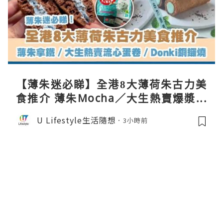
【薄朱迷必睇】全港8大薄荷朱古力美
食推介 薄朱Mocha／大生熱賣爆漿蛋
卷／Donki銅鑼燒
U Lifestyle生活隨想
3小時前