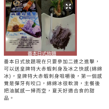
番本日式放題現在只要參加二連之進擊，
可以送皇牌特大赤蝦刺身及冰之快感(綿綿
冰)，皇牌特大赤蝦刺身咀嚼後，第一個感
覺是彈牙有咬口，綿綿冰很軟滑，主餐後
把油膩感一掃而空，夏天好適合食的甜
品。