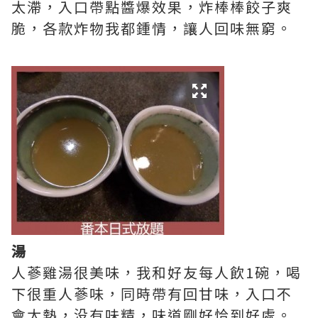
太滯，入口帶點醬爆效果，炸棒棒餃子爽
脆，各款炸物我都鍾情，讓人回味無窮。
湯
人蔘雞湯很美味，我和好友每人飲1碗，喝
下很重人蔘味，同時帶有回甘味，入口不
會太熱，没有味精，味道剛好恰到好處。