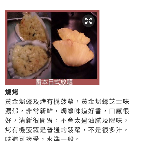
燒烤
黃金焗蠔及烤有機菠蘿，黃金焗蠔芝士味
濃郁，非常新鮮，焗蠔味道好香，口感很
好，清新很開胃，不會太過油膩及腥味，
烤有機菠蘿是普通的菠蘿，不是很多汁，
味道可接受，水準一般。