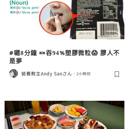
#𡁻8分鐘 🍬吞94%塑膠微粒😱 膠人不
是夢
營養教主Andy Sanさん
2小時前