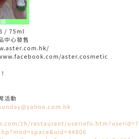
 / 75ml
品中心發售
aster.com.hk/
www.facebook.com/aster.cosmetic
請！
席活動
sunday@yahoo.com.hk
e.com/zh/restaurant/userinfo.htm?userid=
.php?mod=space&uid=44806