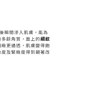
開後瞬間滲入肌膚，能為
的多餘角質，面上的
細紋
細緻更通透，肌膚變得飽
白度及緊緻度得到顯著改