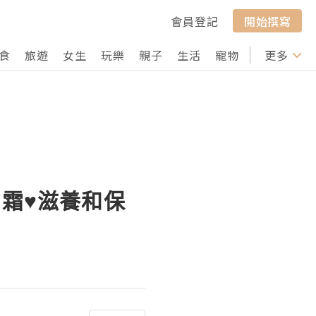
會員登記
開始撰寫
食
旅遊
女生
玩樂
親子
生活
寵物
行山
更多
打卡
的日霜♥滋養和保