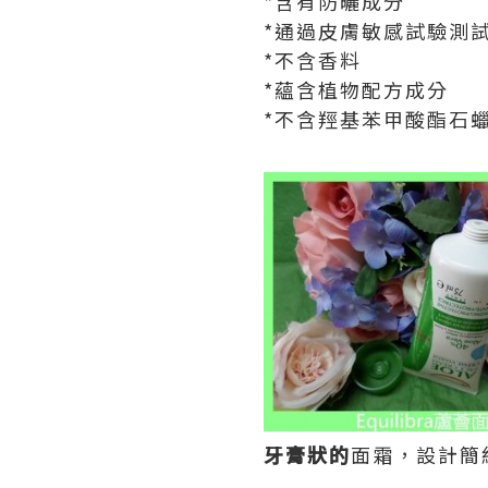
*含有防曬成分
*通過皮膚敏感試驗測
*不含香料
*蘊含植物配方成分
*不含羥基苯甲酸酯石
牙膏狀的
面霜，設計簡