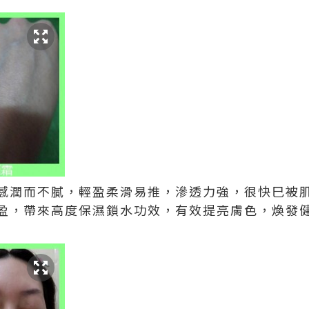
感潤而不膩，輕盈柔滑易推，滲透力強，很快巳被
盈，帶來高度保濕鎖水功效，有效提亮膚色，煥發