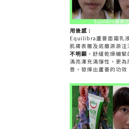
用後感 :
Equilibra蘆薈
肌膚表層及底層源源注
不明顯
，舒緩乾燥繃緊
滿亮澤充滿彈性，更為
善，發揮出蘆薈的功效