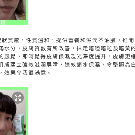
面霜乳液狀質感，性質溫和，提供營養和滋潤不油膩，推
滿水分，皮膚質數有所改善，抹走暗啞暗粒及暗黃
的感覺，即時覺得皮膚保濕及光澤度提升，皮膚更
肌膚建立強效滋潤屏障，速效鎖水保濕，令整體亮
，效果令我很滿意。