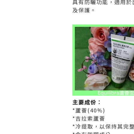
具有防曬功能，適用於
及保護。
主要成份︰
*蘆薈(40%)
*吉拉索蘆薈
*冷提取，以保持其完