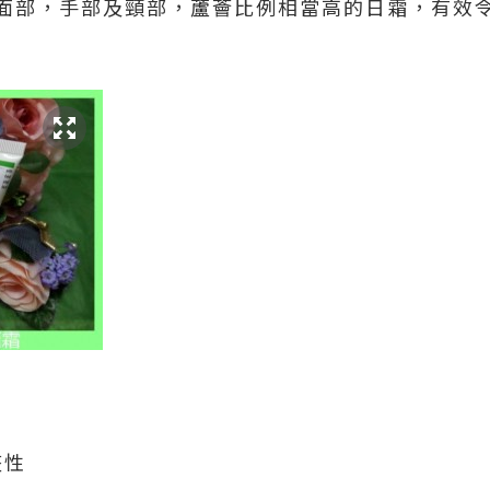
面部，手部及頸部，蘆薈比例相當高的日霜，有效
整性