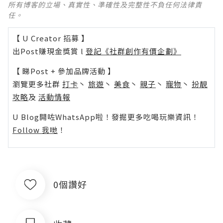
所有博客的立場、真實性、準確性及完整性不負任何法律責
任。
【 U Creator 招募 】
出Post賺現金獎賞 l
登記《社群創作有價企劃》
【 睇Post + 參加品牌活動 】
瀏覽更多社群
打卡
丶
旅遊
丶
美食
丶
親子
丶
寵物
丶
扮靚
攻略
及
活動情報
U Blog開咗WhatsApp啦！發掘更多吃喝玩樂資訊！
Follow 我哋
！
0個讚好