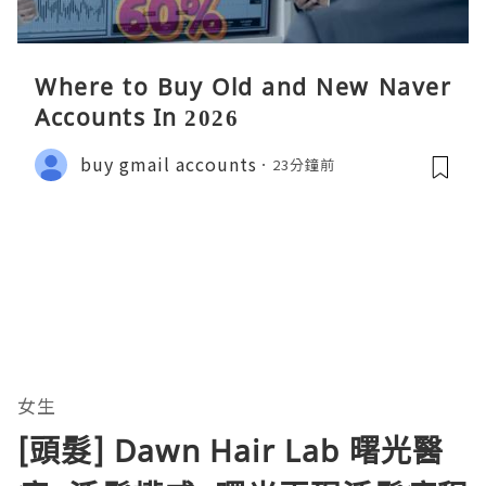
Where to Buy Old and New Naver
Accounts In 2026
buy gmail accounts
23分鐘前
女生
[頭髮] Dawn Hair Lab 曙光醫