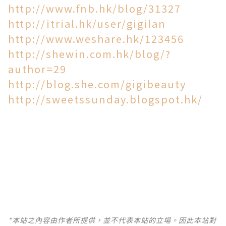
http://www.fnb.hk/blog/31327
http://itrial.hk/user/gigilan
http://www.weshare.hk/123456
http://shewin.com.hk/blog/?
author=29
http://blog.she.com/gigibeauty
http://sweetssunday.blogspot.hk/
*本站之內容由作者所提供，並不代表本站的立場。因此本站對