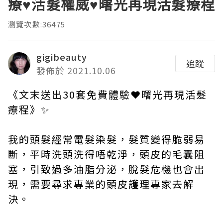
療♥活髮權威♥曙光再現活髮療程
瀏覽次數:36475
gigibeauty
追蹤
發佈於 2021.10.06
《文末送出30套免費體驗❤曙光再現活髮
療程》✨
我的頭髮經常電髮染髮，髮質變得脆弱易
斷，平時洗頭洗得唔乾淨，頭皮的毛囊阻
塞，引致過多油脂分泌，脫髮危機也會出
現，需要尋求專業的頭皮護理專家去解
決。