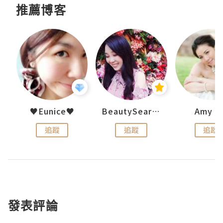
推薦博客
h 夏沫
♥Eunice♥
BeautySearch
Amy N
追蹤
追蹤
追蹤
發表評論