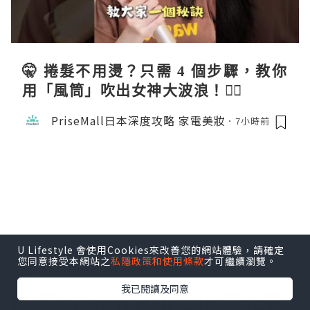
🤫 捲髮不用燙？只需 4 個步驟，教你
用「風筒」吹出女神大波浪！💇‍♀️
PriseMall日本深度攻略 家電美妝
7小時前
U Lifestyle 會使用Cookies來改善您的網站體驗，請確定
您同意接受本網站之
私隱政策和使用條款
才可繼續瀏覽。
女生
我已閱讀及同意
[頭髮] Dawn Hair Lab 曙光醫