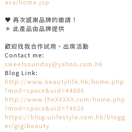
asa/home.jsp
♥ 再次感謝品牌的邀請！
＊ 此產品由品牌提供
歡迎找我合作試用、出席活動
Contact me:
sweetssunday@yahoo.com.hk
Blog Link:
http://www.beautylife.hk/home.php
?mod=space&uid=44806
http://www.theXXXXX.com/home.php
?mod=space&uid=74626
https://blog.ulifestyle.com.hk/blogg
er/gigibeauty