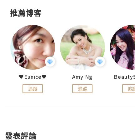
推薦博客
h 夏沫
♥Eunice♥
Amy Ng
追蹤
追蹤
追蹤
發表評論