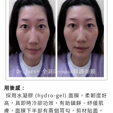
用後感 :
採用水凝膠 (hydro-gel) 面膜，柔韌度好
高，具即時冷卻功效，有助鎮靜、紓緩肌
膚，面膜下半部有兩個耳勾，剪材貼面，