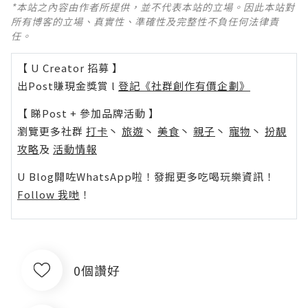
*本站之內容由作者所提供，並不代表本站的立場。因此本站對
所有博客的立場、真實性、準確性及完整性不負任何法律責
任。
【 U Creator 招募 】
出Post賺現金獎賞 l
登記《社群創作有價企劃》
【 睇Post + 參加品牌活動 】
瀏覽更多社群
打卡
丶
旅遊
丶
美食
丶
親子
丶
寵物
丶
扮靚
攻略
及
活動情報
U Blog開咗WhatsApp啦！發掘更多吃喝玩樂資訊！
Follow 我哋
！
0個讚好