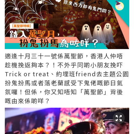
適逢十月三十一號係萬聖節，香港人仲唔
趁機挽返夠本？！不外乎同啲小朋友挽吓
Trick or treat、約埋班friend去主題公園
扮鬼扮馬或者落老蘭感受下鬼佬嘅節日氣
氛囉！但係，你又知唔知「萬聖節」背後
嘅由來係啲咩？