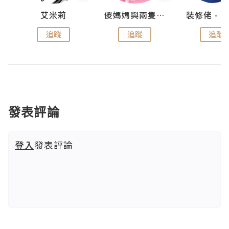
點滴
艾米莉
儍媽媽與兩隻小魔怪之家
追蹤
追蹤
追蹤
發表評論
登入
發表評論