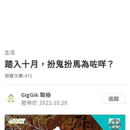
生活
踏入十月，扮鬼扮馬為咗咩？
瀏覽次數:471
GigGik 職極
追蹤
發佈於 2022.10.20