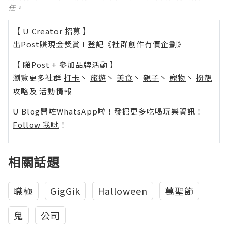
任。
【 U Creator 招募 】
出Post賺現金獎賞 l
登記《社群創作有價企劃》
【 睇Post + 參加品牌活動 】
瀏覽更多社群
打卡
丶
旅遊
丶
美食
丶
親子
丶
寵物
丶
扮靚
攻略
及
活動情報
U Blog開咗WhatsApp啦！發掘更多吃喝玩樂資訊！
Follow 我哋
！
相關話題
職極
GigGik
Halloween
萬聖節
鬼
公司