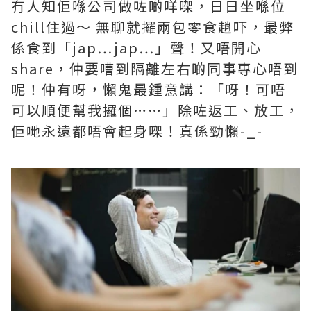
冇人知佢喺公司做咗啲咩㗎，日日坐喺位
chill住過～ 無聊就攞兩包零食趙吓，最弊
係食到「jap…jap…」聲！又唔開心
share，仲要嘈到隔離左右啲同事專心唔到
呢！仲有呀，懶鬼最鍾意講：「呀！可唔
可以順便幫我攞個……」除咗返工、放工，
佢哋永遠都唔會起身㗎！真係勁懶-_-