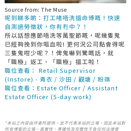
Source from: The Muse
呢到睇多啲：打工啫唔洗搵命博嘅！快速
自測過勞徵狀，你有冇中？！
所以話想應節唔洗等萬聖節嘅，呢幾隻鬼
已經夠挽到你嘔血啦! 更何況公司點會得呢
三隻鬼咁少呢？！俾鬼嚇到驚嘅話，就
「職極」返工、「職極」搵工啦！
職位查看： Retail Supervisor
(Instore) - 青衣 / 沙田 / 觀塘 / 粉嶺
職位查看：Estate Officer / Assistant
Estate Officer (5-day work)
*本站之內容由作者所提供，並不代表本站的立場。因此本站對
所有博客的立場、真實性、準確性及完整性不負任何法律責