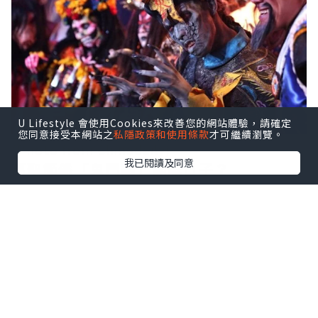
U Lifestyle 會使用Cookies來改善您的網站體驗，請確定
您同意接受本網站之
私隱政策和使用條款
才可繼續瀏覽。
(Photo from Chinadaily)
我已閱讀及同意
萬聖節係「鬼門關」開嘅日子？
相傳喺2000年前，當時嘅凱爾特人對時間
概念模糊。由於喺冬天日照時間會變短、
而夜晚會變長，所以佢地認為死人嘅靈魂
會喺黑暗嘅時候變得更容易進入人間。並
且喺十月三十一日呢日，所有嘅惡靈鬼怪
都會出現。其實，就同中國農歷七月十四