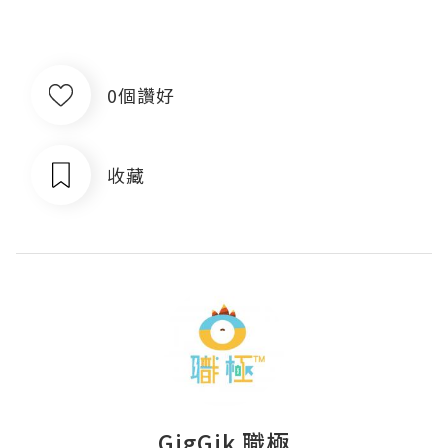
0個讚好
收藏
GigGik 職極