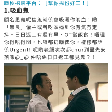
職極招聘平台：［幫你揾份好工！］
1.吸血鬼
顧名思義呢隻鬼就係會吸曬你啲血！啲
「無良」僱主或者呀頭逼到你有氣冇定
抖。日日返工有遲冇早、OT當飯食！唔理
你得唔得閒，乜嘢都扔曬俾你，樣樣都話
係Urgent! 呢啲老細次次都chur到盡先安
落㗎@_@ 仲唔係日日返工都見鬼？！