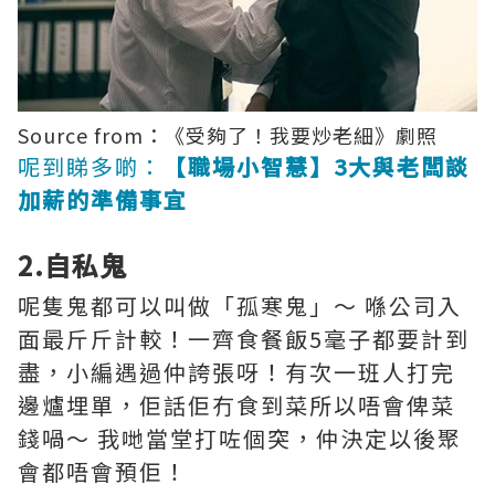
Source from：《受夠了！我要炒老細》劇照
呢到睇多啲：
【職場小智慧】3大與老闆談
加薪的準備事宜
2.自私鬼
呢隻鬼都可以叫做「孤寒鬼」～ 喺公司入
面最斤斤計較！一齊食餐飯5毫子都要計到
盡，小編遇過仲誇張呀！有次一班人打完
邊爐埋單，佢話佢冇食到菜所以唔會俾菜
錢喎～ 我哋當堂打咗個突，仲決定以後聚
會都唔會預佢！