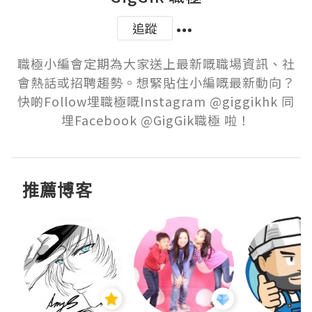
追蹤
職極小編會定期為大家送上最新嘅職場資訊、社
會熱話或招聘趨勢。想緊貼住小編嘅最新動向？
快啲Follow埋職極嘅Instagram @giggikhk 同
埋Facebook @GigGik職極 啦！
推薦博客