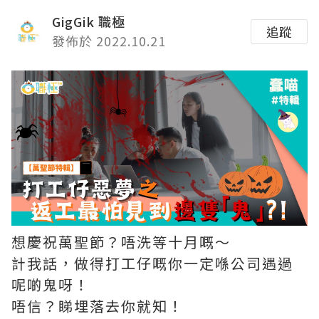
GigGik 職極
追蹤
發佈於 2022.10.21
想慶祝萬聖節？唔洗等十月嘅～
計我話，做得打工仔嘅你一定喺公司遇過
呢啲鬼呀！
唔信？睇埋落去你就知！