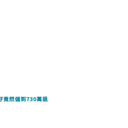
歲打工仔竟然儲到730萬退