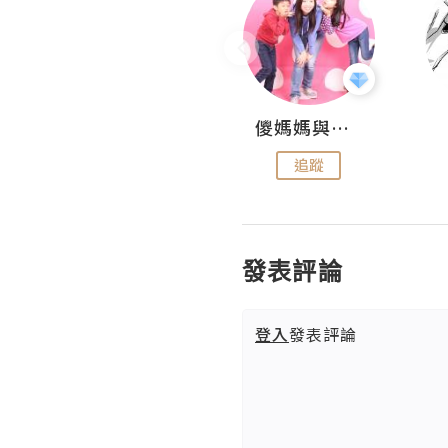
Hahakelly的生活點滴
儍媽媽與兩隻小魔怪之家
追蹤
追蹤
發表評論
登入
發表評論