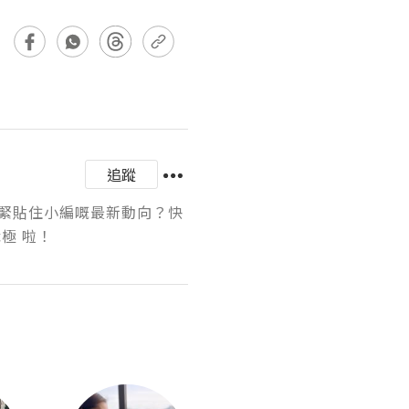
追蹤
緊貼住小編嘅最新動向？快
k職極 啦！