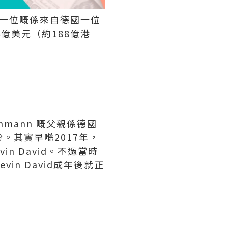
第一位嘅係來自德國一位
24億美元（約188億港
hmann 嘅父親係德國
份。其實早喺2017年，
in David。不過當時
n David成年後就正