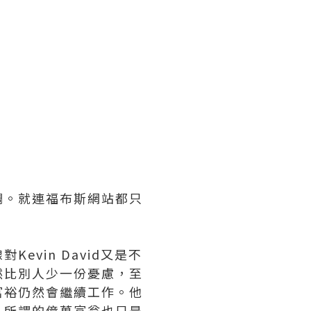
調。就連福布斯網站都只
vin David又是不
然比別人少一份憂慮，至
富裕仍然會繼續工作。他
，所謂的億萬富翁也只是