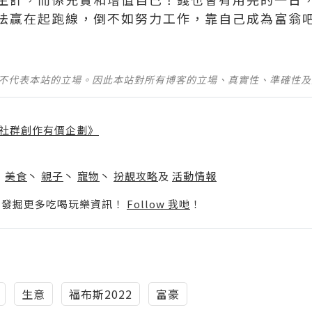
法贏在起跑線，倒不如努力工作，靠自己成為富翁
並不代表本站的立場。因此本站對所有博客的立場、真實性、準確性
社群創作有價企劃》
】
丶
美食
丶
親子
丶
寵物
丶
扮靚攻略
及
活動情報
p啦！發掘更多吃喝玩樂資訊！
Follow 我哋
！
生意
福布斯2022
富豪