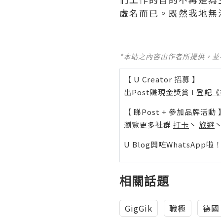
虛名而已。既然我地無
*本站之內容由作者所提供，
【 U Creator 招募 】
出Post賺現金獎賞 l
登記《
【 睇Post + 參加品牌活動 
瀏覽更多社群
打卡
丶
旅遊
U Blog開咗WhatsAp
相關話題
GigGik
職極
德國