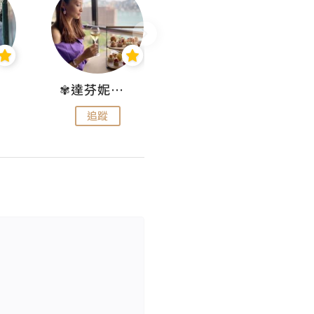
✾達芬妮•愛孩子•愛生活✾
wendysugar享受生活gogogo
追蹤
追蹤