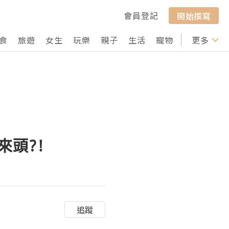
會員登記
開始撰寫
食
旅遊
女生
玩樂
親子
生活
寵物
行山
更多
打卡
來頭?!
追蹤