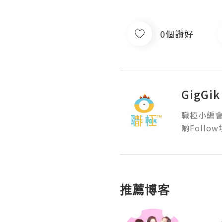
0個讚好
GigGi
職極小編
啲Follow
推薦博客