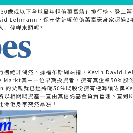
年「30歲或以下全球最年輕億萬富翁」排行榜。登上
David Lehmann，保守估計呢位億萬富豪身家超過
人」係咩來頭呢?
絕非偶然。據福布斯網站指，Kevin David Le
rie Markt其中一位早期投資者，擁有其企業50%股
ehmann 的父親就已經將呢50%嘅股份擁有權轉讓咗俾Kev
以相關嘅資產一直由其信託基金負責管理。直到Kevi
此令佢身家突然暴漲！