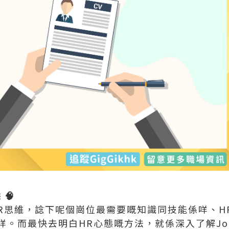
🧠
R思維，諗下呢個崗位最需要嘅知識同技能係咩、HR常
而最快去明白HR心態嘅方法，就係深入了解Job De