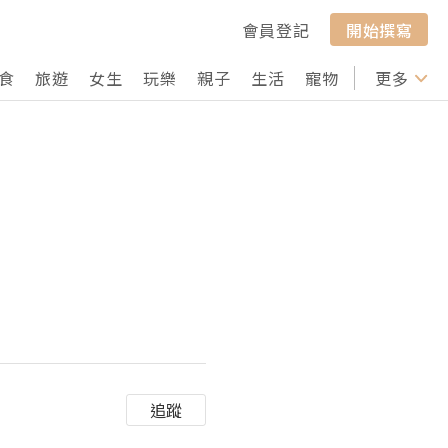
會員登記
開始撰寫
食
旅遊
女生
玩樂
親子
生活
寵物
行山
更多
打卡
追蹤