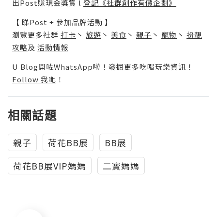
出Post賺現金獎賞 l
登記《社群創作有價企劃》
【 睇Post + 參加品牌活動 】
瀏覽更多社群
打卡
丶
旅遊
丶
美食
丶
親子
丶
寵物
丶
扮靚
攻略
及
活動情報
U Blog開咗WhatsApp啦！發掘更多吃喝玩樂資訊！
Follow 我哋
！
相關話題
親子
荷花BB展
BB展
荷花BB展VIP媽媽
二寶媽媽