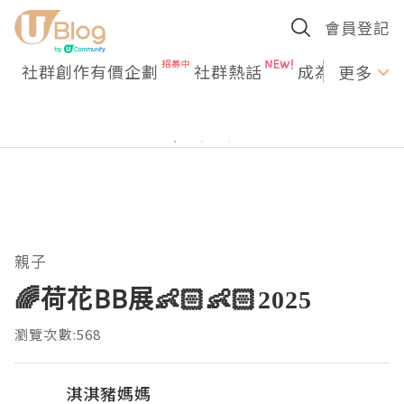
會員登記
社群創作有價企劃
社群熱話
成為U Creato
更多
親子
🌈荷花BB展👶🏻👶🏻2025
瀏覽次數:568
淇淇豬媽媽