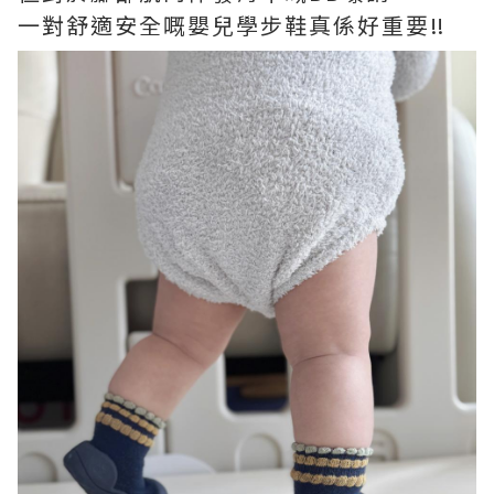
一對舒適安全嘅嬰兒學步鞋真係好重要‼️