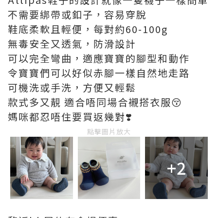
不需要綁帶或釦子，容易穿脫
鞋底柔軟且輕便，每對約60-100g
無毒安全又透氣，防滑設計
可以完全彎曲，適應寶寶的腳型和動作
令寶寶們可以好似赤腳一樣自然地走路
可機洗或手洗，方便又輕鬆
款式多又靚 適合唔同場合襯搭衣服😚
媽咪都忍唔住要買返幾對❣️
點擊圖片放大
+2