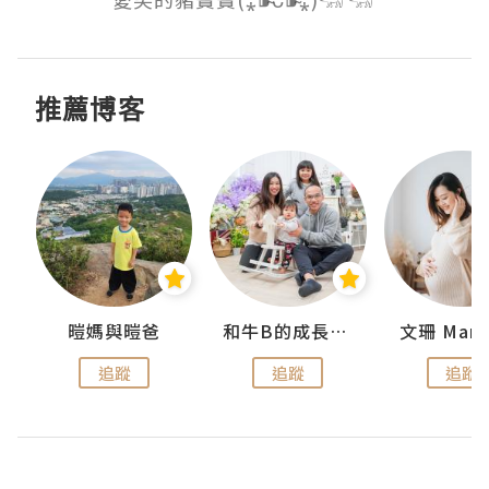
推薦博客
 Swan
暟媽與暟爸
和牛B的成長日記
文珊 ManS
追蹤
追蹤
追蹤