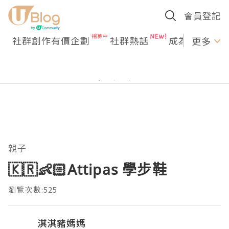
會員登記
社群創作有價企劃
社群熱話
成為U Creato
更多
親子
🇰🇷👶🏻Attipas 學步鞋
瀏覽次數:525
淇淇豬媽媽