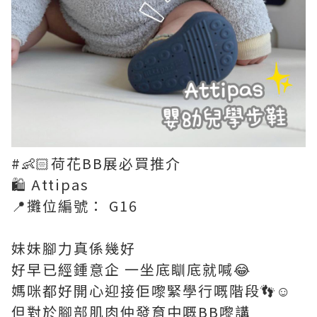
#👶🏻荷花BB展必買推介
🛍️ Attipas
📍攤位編號： G16
妹妹腳力真係幾好
好早已經鍾意企 一坐底瞓底就喊😂
媽咪都好開心迎接佢嚟緊學行嘅階段👣☺️
但對於腳部肌肉仲發育中嘅BB嚟講