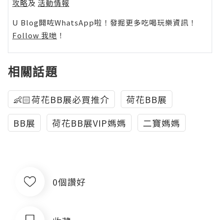
攻略
及
活動情報
U Blog開咗WhatsApp啦！發掘更多吃喝玩樂資訊！
Follow 我哋
！
相關話題
👶🏻荷花BB展必買推介
荷花BB展
BB展
荷花BB展VIP媽媽
二寶媽媽
0個讚好