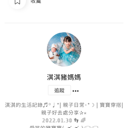
收藏
淇淇豬媽媽
追蹤
淇淇的生活記錄♬꙳♩*| 親子日常･*☽ | 寶寶穿搭|
親子好去處分享✰⋆

𝟚𝟘𝟚𝟚.𝟘𝟙.𝟛𝟘 👣 🌈

愛笑的豬寶寶(⁎⁍̴̛ᴗ⁍̴̛⁎)𓃟𓃟