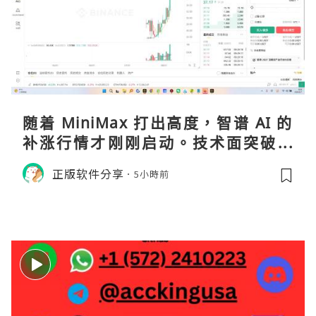
随着 MiniMax 打出高度，智谱 AI 的
补涨行情才刚刚启动。技术面突破在
即，基本面逻辑硬朗，目标先看 170，
正版软件分享
5小時前
顺势做多，在巨头上市潮来临前享受泡
沫化红利 开户美股返佣btc最高90%得
28U买服