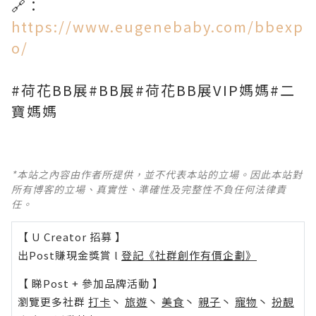
🔗：
https://www.eugenebaby.com/bbexp
o/
#荷花BB展#BB展#荷花BB展VIP媽媽#二
寶媽媽
*本站之內容由作者所提供，並不代表本站的立場。因此本站對
所有博客的立場、真實性、準確性及完整性不負任何法律責
任。
【 U Creator 招募 】
出Post賺現金獎賞 l
登記《社群創作有價企劃》
【 睇Post + 參加品牌活動 】
瀏覽更多社群
打卡
丶
旅遊
丶
美食
丶
親子
丶
寵物
丶
扮靚