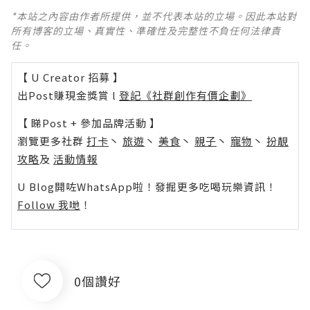
*本站之內容由作者所提供，並不代表本站的立場。因此本站對
所有博客的立場、真實性、準確性及完整性不負任何法律責
任。
【 U Creator 招募 】
出Post賺現金獎賞 l
登記《社群創作有價企劃》
【 睇Post + 參加品牌活動 】
瀏覽更多社群
打卡
丶
旅遊
丶
美食
丶
親子
丶
寵物
丶
扮靚
攻略
及
活動情報
U Blog開咗WhatsApp啦！發掘更多吃喝玩樂資訊！
Follow 我哋
！
0個讚好