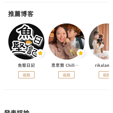
推薦博客
urnal
魚堅日記
思思賢 ChillMyBabe
rikala
追蹤
追蹤
追蹤
發表評論