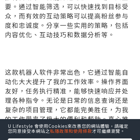
要。通过智能筛选，可以快速找到目标受
众，而有效的互动策略可以提高粉丝参与
度和忠诚度。分享一些实用的策略，包括
内容优化、互动技巧和数据分析等。
这款机器人软件非常出色，它通过智能自
动化大大提升了我的工作效率。操作界面
友好，任务执行精准，能够快速响应并处
理各种指令。无论是日常的信息查询还是
复杂的项目管理，它都能完美胜任，为我
的工作带来了极大的便利和帮助。真心推
U Lifestyle 會使用Cookies來改善您的網站體驗，請確定
荐给需要高效解决方案的用户。需要的拿
您同意接受本網站之
私隱政策和使用條款
才可繼續瀏覽。
去吧,官网
http://www.vst.tw