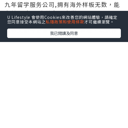
九年留学服务公司,拥有海外样板无数，能
完美1:1还原海外各国大学degree、
U Lifestyle 會使用Cookies來改善您的網站體驗，請確定
Diploma、Transcripts等毕业材料。我
您同意接受本網站之
私隱政策和使用條款
才可繼續瀏覽。
们每天都在更新海外文凭的样板，以求所
我已閱讀及同意
有同学都能享受到完美的品质服务。
*如果您遇到以下情况，我们都能竭诚为您
服务：
事业单位要求必须办理或者回国马上就要
找工作的；
因回国时间过长，不清楚流程、材料该如
何准备甚至忘记办理的；
或者面对父母的压力希望尽快拿到文凭和
在校期间，因为各种原因未能顺利拿到官
方毕业证等等问题都可以您解决。
--------我们是挂科和未毕业同学们的福