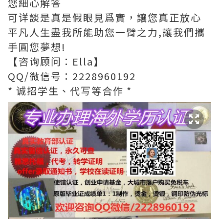
您細心解答
可详談是真是假眼見爲實，讓您真正放心
平凡人生盡我所能助您一臂之力,讓我們攜
手圓您夢想!
【咨询顾问：Ella】
QQ/微信号：2228960192
* 诚招学生、代写等合作 *