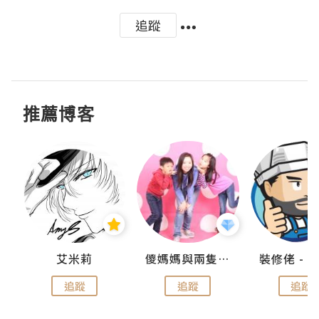
追蹤
推薦博客
點滴
艾米莉
儍媽媽與兩隻小魔怪之家
追蹤
追蹤
追蹤