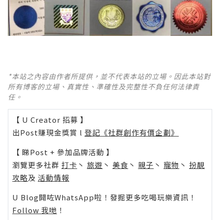
*本站之內容由作者所提供，並不代表本站的立場。因此本站對
所有博客的立場、真實性、準確性及完整性不負任何法律責
任。
【 U Creator 招募 】
出Post賺現金獎賞 l
登記《社群創作有價企劃》
【 睇Post + 參加品牌活動 】
瀏覽更多社群
打卡
丶
旅遊
丶
美食
丶
親子
丶
寵物
丶
扮靚
攻略
及
活動情報
U Blog開咗WhatsApp啦！發掘更多吃喝玩樂資訊！
Follow 我哋
！