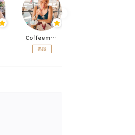
Coffeemeetjojo
艾華斯@鄭大小姐工房
追蹤
追蹤