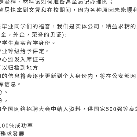
楚流程、材料该如何准备甚至忘记办理的；
望尽快拿到文凭和在校期间，因为各种原因未能顺
科和未毕业同学们的福音，我们是实体公司，精益求精的工艺
企，外企，荣誉的见证):
留学生真实留学身份。
专业等级给予评定。
中心颁发入库证书
可以归档到地方
网的信息将会逐步更新到个人身份内，将在公安部网
库信息。
分。
分。
的全国网络招聘大会中纳入资料，供国家500强等
00%成功率
服務求發展