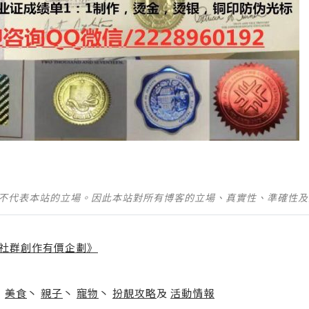
並不代表本站的立場。因此本站對所有博客的立場、真實性、準確性
社群創作有價企劃》
】
丶
美食
丶
親子
丶
寵物
丶
扮靚攻略
及
活動情報