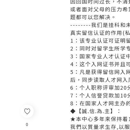
因回国时间过长，不清
或者面对父母的压力希
题都可以您解决。
--------我们是挂
真实留信认证的作用(私
1：该专业认证可证明
2：同时对留学生所学
3：国家专业人才认证
4：这个入网证书并且
5：凡是获得留信网入
后，同步读取人才网入
6：个人职称评审加20
7：个人信誉贷款加10
8：在国家人才网主办
◆【誠.信.為.主】：
★本中心多年来保持着1
0
我們以質量求生存,以