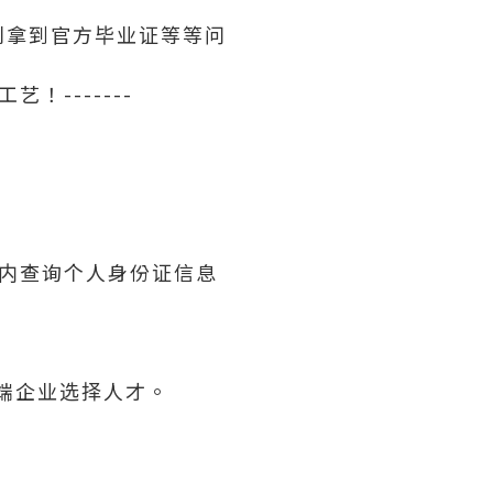
利拿到官方毕业证等等问
！-------
内查询个人身份证信息
高端企业选择人才。