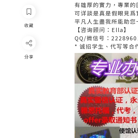
有雄厚的實力，專業的
可详談是真是假眼見爲
平凡人生盡我所能助您
收藏
【咨询顾问：Ella】
QQ/微信号：2228960
* 诚招学生、代写等合作
分享