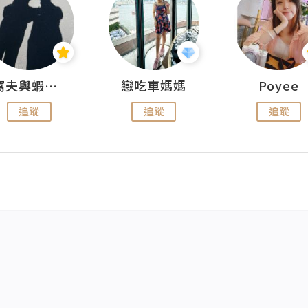
窩夫與蝦子餅
戀吃車媽媽
Poyee
追蹤
追蹤
追蹤