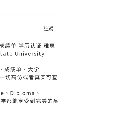
追蹤
成绩单 学历认证 雅思
e University
证、成绩单、大学
等一切高仿或者真实可查
、Diploma、
有同学都能享受到完美的品