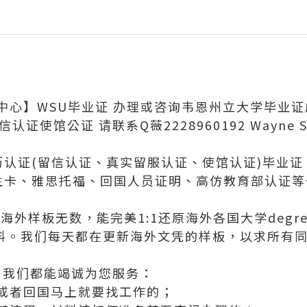
中心】WSU毕业证 办理或咨询韦恩州立大学毕业证
认证使馆公证 请联系Q薇2228960192 Wayne Stat
学历认证(留信认证、真实留服认证、使馆认证)毕业
、学生卡、雅思托福、回国人员证明、高仿教育部认证
外样板无数，能完美1:1还原海外各国大学degree
等毕业材料。我们每天都在更新海外文凭的样板，以求所
，我们都能竭诚为您服务：
或者回国马上就要找工作的；