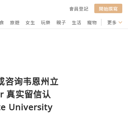
會員登記
開始撰寫
食
旅遊
女生
玩樂
親子
生活
寵物
行山
更多
打卡
或咨询韦恩州立
r 真实留信认
University