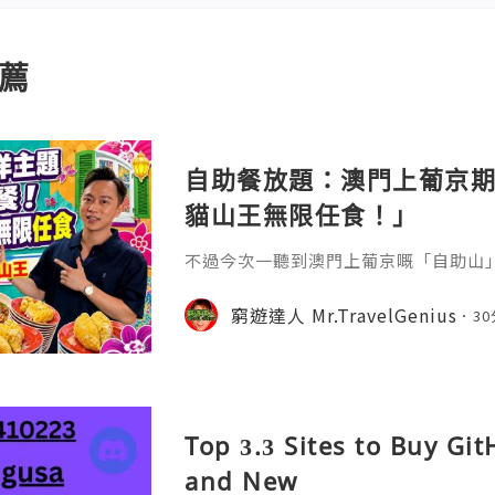
薦
自助餐放題：澳門上葡京期
貓山王無限任食！」
不過今次一聽到澳門上葡京嘅「自助山」喺
「馬來西亞獨立慶典 — 全國美食巡禮
家親身試食！睇下到底值唔值？
窮遊達人 Mr.TravelGenius
3
Top 3.3 Sites to Buy Gi
and New