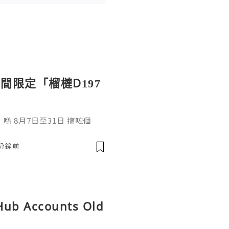
間限定「榴槤D197
 8月7日至31日 搞咗個
」，二話不說，即刻過澳門為大
0分鐘前
tHub Accounts Old