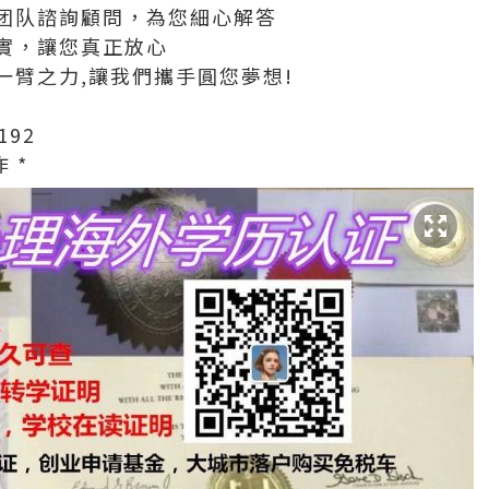
团队諮詢顧問，為您細心解答
實，讓您真正放心
一臂之力,讓我們攜手圓您夢想!
192
 *