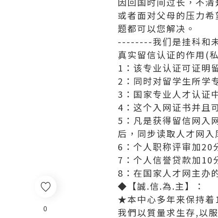
因回国时间过长，不清
或者面对父母的压力希
题都可以您解决。
--------我们是挂
真实留信认证的作用(私
1：该专业认证可证明
2：同时对留学生所学
3：国家专业人才认证
4：这个入网证书并且
5：凡是获得留信网入
后，同步读取人才网入
6：个人职称评审加20
7：个人信誉贷款加10
8：在国家人才网主办
◆【誠.信.為.主】：
★本中心多年来保持着1
0
我們以質量求生存,以