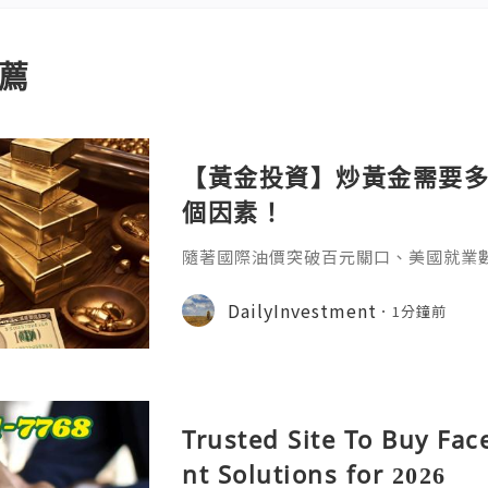
薦
【黃金投資】炒黃金需要多
個因素！
隨著國際油價突破百元關口、美國就業
儲加息的押注近期急劇升溫，數據顯示
升，因為強勢就業徹底打消經濟疲軟顧
DailyInvestment
1分鐘前
漲進一步放大通脹上行風險，多重利空
收益率上行，市場短期避險情緒升溫。
取決於個人所選的產品類型和交易平臺
面上的黃金投資方式變得越來越豐富，
Trusted Site To Buy Fa
nt Solutions for 2026