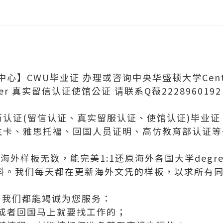
心】CWU毕业证 办理或咨询中央华盛顿大学Cent
r 真实留信认证使馆公证 请联系Q薇2228960192 Cen
学历认证(留信认证、真实留服认证、使馆认证)毕业
、学生卡、雅思托福、回国人员证明、高仿教育部认证
外样板无数，能完美1:1还原海外各国大学degree
等毕业材料。我们每天都在更新海外文凭的样板，以求所
，我们都能竭诚为您服务：
或者回国马上就要找工作的；