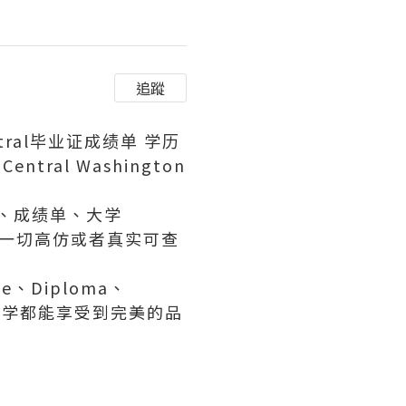
追蹤
ral毕业证成绩单 学历
tral Washington
证、成绩单、大学
等一切高仿或者真实可查
、Diploma、
有同学都能享受到完美的品