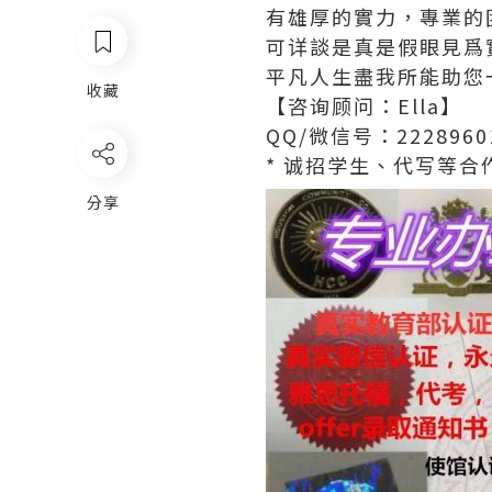
有雄厚的實力，專業的
可详談是真是假眼見爲
平凡人生盡我所能助您
收藏
【咨询顾问：Ella】
QQ/微信号：2228960
* 诚招学生、代写等合作
分享