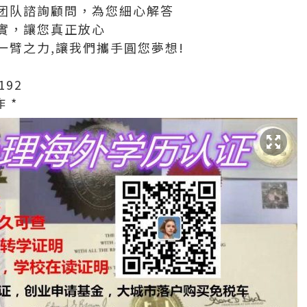
团队諮詢顧問，為您細心解答
實，讓您真正放心
一臂之力,讓我們攜手圓您夢想!
192
 *