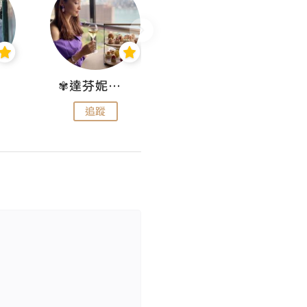
✾達芬妮•愛孩子•愛生活✾
wendysugar享受生活gogogo
追蹤
追蹤