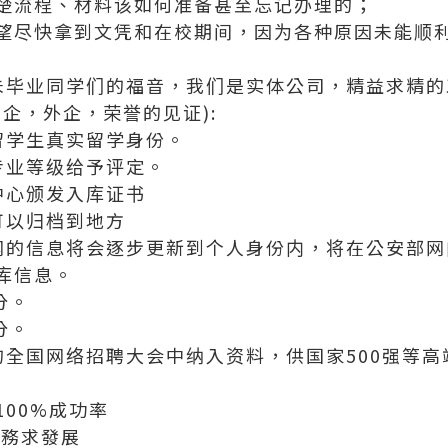
楚流程、材料该如何准备甚至忘记办理的；
望尽快拿到文凭和在校期间，因为各种原因未能顺
科和未毕业同学们的福音，我们是实体公司，精益求精的工艺
企，外企，荣誉的见证):
留学生真实留学身份。
专业等级给予评定。
中心颁发入库证书
可以归档到地方
网的信息将会逐步更新到个人身份内，将在公安部网
库信息。
分。
分。
的全国网络招聘大会中纳入资料，供国家500强等
00%成功率
服務求發展