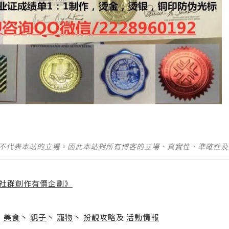
並不代表本站的立場。因此本站對所有博客的立場、真實性、準確性
社群創作有價企劃》
】
丶
美食
丶
親子
丶
寵物
丶
扮靚攻略
及
活動情報