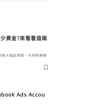
少資金?來看看這兩
數據大幅超預期，市場對美聯
美聯儲9月加息概率大幅跳
慮，而美伊衝突驅動的油價暴
共振引發美股大幅回調、美債
炒黃金需要多少資金？實際上
。產品類型的選擇由於現在市
因此在考
cebook Ads Accou