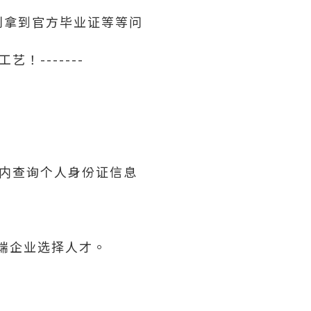
利拿到官方毕业证等等问
！-------
内查询个人身份证信息
高端企业选择人才。