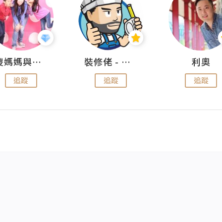
儍媽媽與兩隻小魔怪之家
裝修佬 - 香港一站式網上裝修平台
利奧
追蹤
追蹤
追蹤