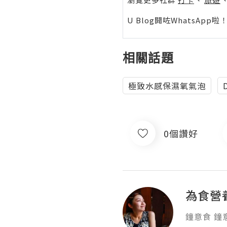
U Blog開咗WhatsAp
相關話題
極致水感保濕氧氣泡
D
0個讚好
為食營
鐘意食 鐘