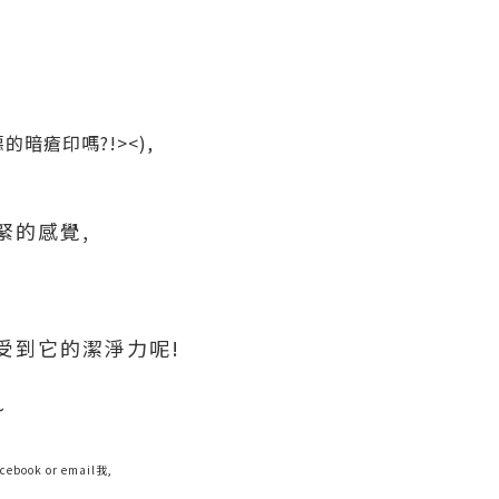
!
暗瘡印嗎?!><),
緊的感覺,
受到它的潔淨力呢!
~
ok or email我,