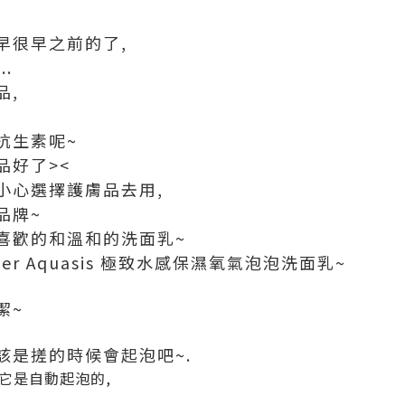
早很早之前的了,
..
品,
抗生素呢~
品好了><
小心選擇護膚品去用,
品牌~
喜歡的和溫和的洗面乳~
per Aquasis 極致水感保濕氧氣泡泡洗面乳~
潔~
該是搓的時候會起泡吧~.
它是自動起泡的,