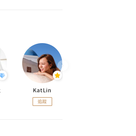
杜
KatLin
Missmiki 米奇小姐
追蹤
追蹤