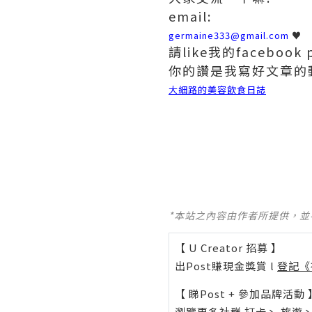
email:
germaine333@gmail.com
♥
請like我的facebook
你的讚是我寫好文章的
大細路的美容飲食日誌
*本站之內容由作者所提供，
【 U Creator 招募 】
出Post賺現金獎賞 l
登記《
【 睇Post + 參加品牌活動 
瀏覽更多社群
打卡
丶
旅遊