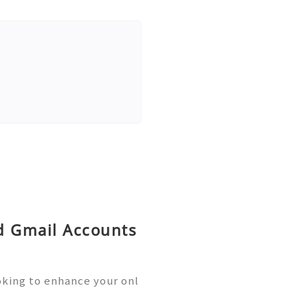
ld Gmail Accounts
oking to enhance your onl
unication? Buying old Gm
ution you’re searching fo