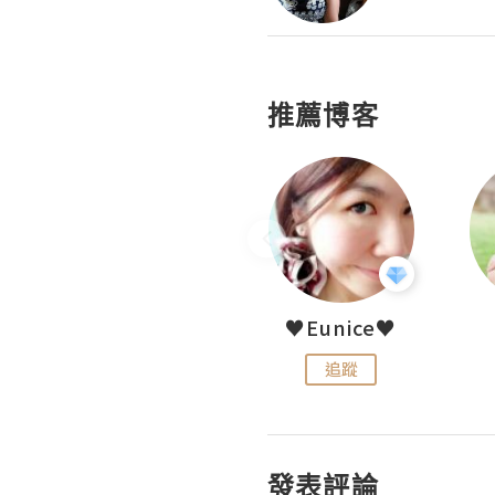
推薦博客
LoveCath 夏沫
♥Eunice♥
追蹤
追蹤
發表評論