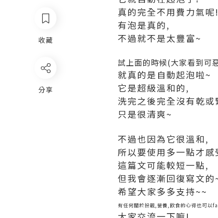
真的完全不用費力氣呢
有泡是真的,
不過就不是太豐富~
收藏
試上面的時候(大家看到可惡的
就真的是自動起泡啦~
它是超級溫和的,
分享
洗完之後完全沒有乾或
只是很清爽~
不過也因為它很溫和,
所以要使用多一點才感
這篇文可能較短一點,
但我會逐漸回復寫文的
希望大家多多支持~~
有任何關於扮靚,營養,飲食的心得也可以facebo
大家交流一下嘛!