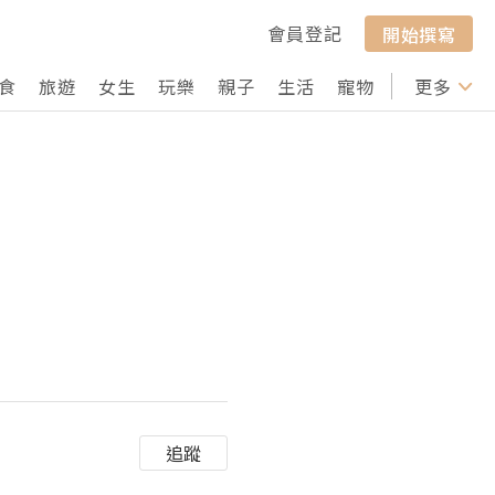
會員登記
開始撰寫
食
旅遊
女生
玩樂
親子
生活
寵物
行山
更多
打卡
追蹤