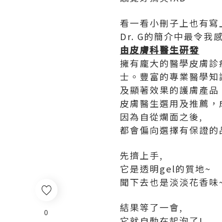
看一看小刪子上也有寫上
Dr. G的簡介中最令我
由皮膚科醫生研發
擁有龐大的醫學皮膚診
士。豐富的專業醫學知
及顯著效果的護膚產品
皮膚醫生選用及推薦，
因為自從爛面之後,
都會偏向選擇有保證的
先擠上手,
它是透明gel的質地~
聞下去也是淡淡花香味
結果等了一會,
0
它就自動在起泡了!