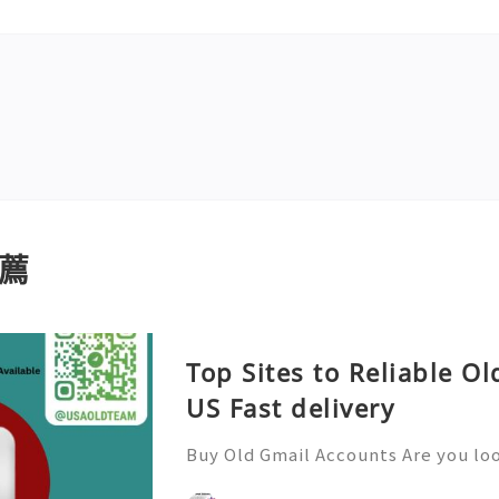
薦
Top Sites to Reliable O
US Fast delivery
Buy Old Gmail Accounts Are you lo
ine presence and streamline comm
ail accounts might just be the sol