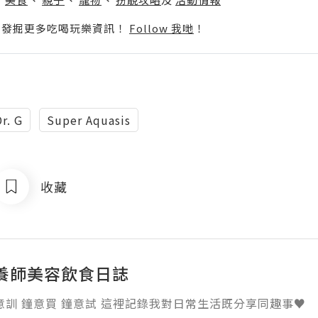
p啦！發掘更多吃喝玩樂資訊！
Follow 我哋
！
r. G
Super Aquasis
收藏
養師美容飲食日誌
意訓 鐘意買 鐘意試 這裡記錄我對日常生活既分享同趣事♥