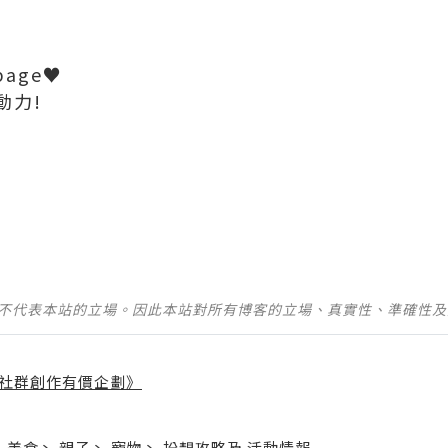
 page♥
動力!
並不代表本站的立場。因此本站對所有博客的立場、真實性、準確性
社群創作有價企劃》
】
丶
美食
丶
親子
丶
寵物
丶
扮靚攻略
及
活動情報