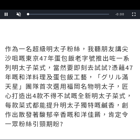
Remaining
-
0:24
Loaded
:
Pause
Unmute
Fullscre
0%
Time
作為一名超級明太子粉絲，我聽朋友講尖
沙咀嘅東京47年蛋包飯老字號推出咗一系
列明太子菜式，當然要即刻去試試?️憑藉47
年嘅和洋料理及蛋包飯工藝，「グリル滿
天星」團隊首次選用福岡名物明太子，匠
心打造出4款不得不試嘅全新明太子菜式，
每款菜式都能提升明太子獨特嘅鹹香，創
作出散發著馥郁辛香嘅和洋佳餚，肯定令
一眾粉絲引頸期盼?