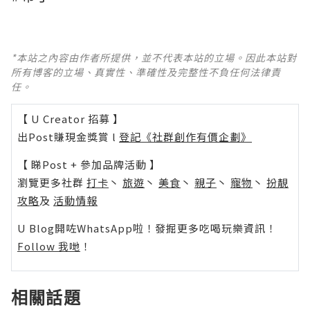
*本站之內容由作者所提供，並不代表本站的立場。因此本站對
所有博客的立場、真實性、準確性及完整性不負任何法律責
任。
【 U Creator 招募 】
出Post賺現金獎賞 l
登記《社群創作有價企劃》
【 睇Post + 參加品牌活動 】
瀏覽更多社群
打卡
丶
旅遊
丶
美食
丶
親子
丶
寵物
丶
扮靚
攻略
及
活動情報
U Blog開咗WhatsApp啦！發掘更多吃喝玩樂資訊！
Follow 我哋
！
相關話題