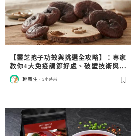
【靈芝孢子功效與挑選全攻略】：專家
教你4大免疫調節好處、破壁技術與挑
選秘訣
輕養生
2小時前