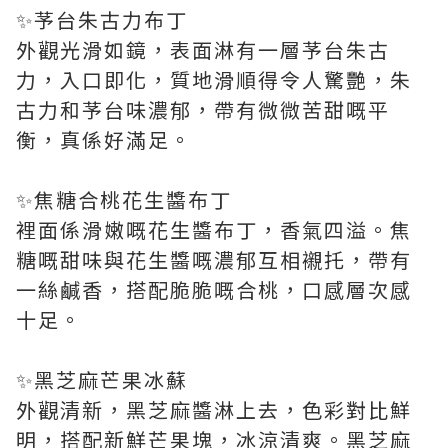
✨芧台朱古力布丁
外觀光滑如鏡，表面淋有一層芧台朱古
力，入口即化，質地滑順得令人驚艷，朱
古力和芧台味濃郁，帶有微微苦甜嘅平
衡，真係好滿足。
✨焦糖合桃花生醬布丁
裡面係滑嫩嘅花生醬布丁，香氣四溢。焦
糖嘅甜味與花生醬嘅濃郁互相襯托，帶有
一絲鹹香，搭配脆脆嘅合桃，口感層次感
十足。
✨黑芝麻芒果冰蘇
外觀清新，黑芝麻醬淋上去，色彩對比鮮
明，搭配新鮮芒果塊，冰涼清爽。黑芝麻