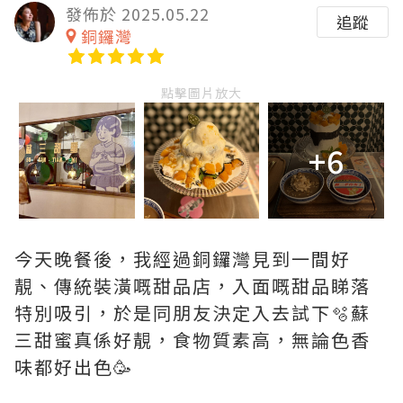
發佈於 2025.05.22
追蹤
銅鑼灣
點擊圖片放大
+6
今天晚餐後，我經過銅鑼灣見到一間好
靚、傳統裝潢嘅甜品店，入面嘅甜品睇落
特別吸引，於是同朋友決定入去試下🫧蘇
三甜蜜真係好靚，食物質素高，無論色香
味都好出色🥳