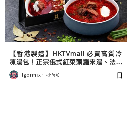
【香港製造】HKTVmall 必買高質冷
凍湯包！正宗俄式紅菜頭羅宋湯、法式
龍蝦濃湯與生酮膠原蛋白骨頭湯全攻略
Igormix
2小時前