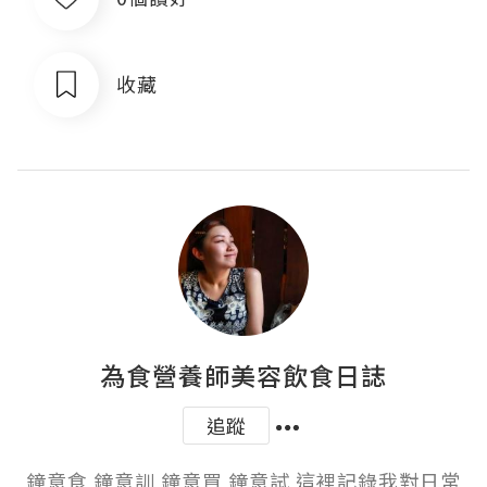
收藏
為食營養師美容飲食日誌
追蹤
鐘意食 鐘意訓 鐘意買 鐘意試 這裡記錄我對日常