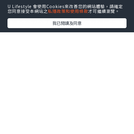
✨火炙原片明太子蛋包飯
U Lifestyle 會使用Cookies來改善您的網站體驗，請確定
呢道菜真係每層用料都好講究！表面鋪上
您同意接受本網站之
私隱政策和使用條款
才可繼續瀏覽。
四塊火炙明太子，主廚仲會用清酒淋上，
我已閱讀及同意
火炙到微焦，香味四溢，內裡嘅明太子保
持粒粒柔嫩，滑蛋用三隻時令日本蛋炒成
流心滑蛋，切開後蛋漿流出，香氣濃郁?
✨超濃郁火炙原片明太子意粉
自家熬製嘅新鮮番茄同蔬菜湯底，主廚融
合忌廉、牛油與明太子，醬汁超滑，意粉
煮至Al dente，彈牙又吸汁，還有三文魚
子、火炙明太子同紫菜點綴，味道層次分
明?
✨明太子釀雞翼配明太子薯仔沙律