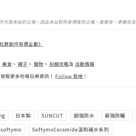
並不代表本站的立場。因此本站對所有博客的立場、真實性、準確性
社群創作有價企劃》
】
丶
美食
丶
親子
丶
寵物
丶
扮靚攻略
及
活動情報
p啦！發掘更多吃喝玩樂資訊！
Follow 我哋
！
ng
日本製
SUNCUT
超強防水
最強防曬
softymo
SoftymoCeramide溫和補水系列