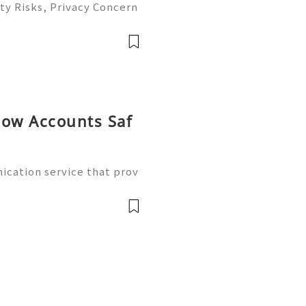
ty Risks, Privacy Concern
atives Guide 2026 🚪🚀💬
you 24/7! 😊💯🔥 💼⏰📩🌟

now Accounts Saf
cation service that prov
ing features through supp
can be useful for people