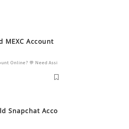
ed MEXC Account
ount Online? 💬 Need Assi
l: usamarketit@gmail.com
elegram: @usamarketit 🎮
Old Snapchat Acco