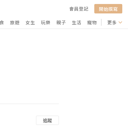
會員登記
開始撰寫
食
旅遊
女生
玩樂
親子
生活
寵物
行山
更多
打卡
追蹤