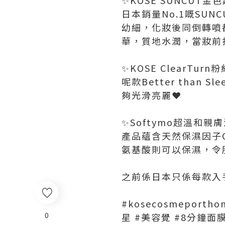
日本銷量No.1嘅SUN
幼細，化妝後同倒轉噴
華，質地水潤，當妝前
✨KOSE ClearTu
呢款Better tha
夠光滑亮麗❤️
✨Softymo超溫和親
產品蘊含天然保濕因子Ce
氨基酸則可以保濕，令
之前係日本只係每款入
#kosecosmeporth
0
星 #美容覺 #8分鐘面膜 