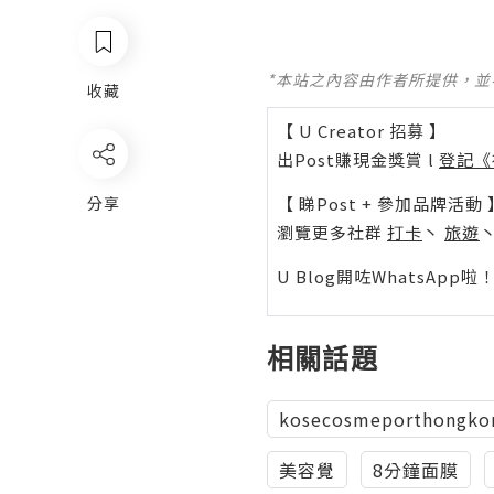
*本站之內容由作者所提供，
收藏
【 U Creator 招募 】
出Post賺現金獎賞 l
登記《
【 睇Post + 參加品牌活動 
分享
瀏覽更多社群
打卡
丶
旅遊
U Blog開咗WhatsAp
相關話題
kosecosmeporthongko
美容覺
8分鐘面膜