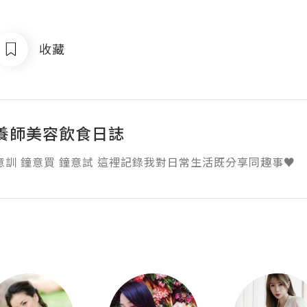
收藏
養師美容飲食日誌
意訓 鐘意買 鐘意試 這裡記錄我對日常生活既分享同趣事♥