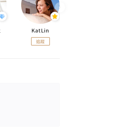
杜
KatLin
Missmiki 米奇小姐
追蹤
追蹤