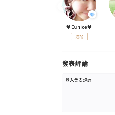
LoveCath 夏沫
♥Eunice♥
追蹤
追蹤
發表評論
登入
發表評論