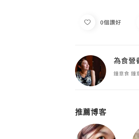
0個讚好
為食營
鐘意食 鐘
推薦博客