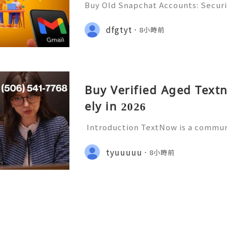
Buy Old Snapchat Accounts: Securi
s, Account Ownership & Safe Altern
📞📩 We’re always ready to help 
dfgtyt
8小時前
🌐✨ We are available online 24/7 
Buy Verified Aged Text
ely in 2026
Introduction TextNow is a communi
ides users with calling and messag
orted devices and applications. It 
tyuuuuu
8小時前
who want a convenient w