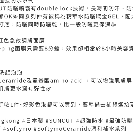
CUT防曬噴霧有double lock技術，長時間防汗、
都OK💫同系列仲有被稱為精華水防曬嘅金GEL，
打底，防曬同時防曬乾，比一般防曬更保濕🥳
rn粉紅色急救調膚面膜
n Sleeping面膜只需要8分鐘，效果卻相當於8小時
膚洗顏泡泡
ramide及氨基酸amino acid ，可以增強肌
肌膚更水潤有彈性🌿
手咗1件~好彩香港都可以買到，要準備去補貨迎接
ongkong #日本製 #SUNCUT #超強防水 #最強防曬 
#softymo #SoftymoCeramide溫和補水系列