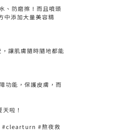
防水、防磨擦 ! 而且噴頭
配方中添加大量美容精
美容覺，讓肌膚隨時隨地都能
膚屏障功能，保護皮膚，而
夏天啦！
#clearturn #熬夜救