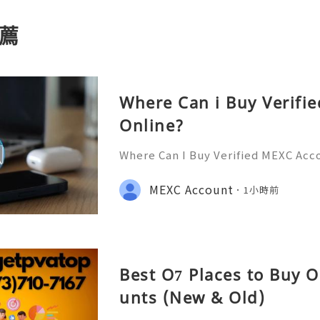
薦
Where Can i Buy Verifi
Online?
Where Can I Buy Verified MEXC Acc
stance? We’re Here 24/7! 📧 Emai
💎 WhatsApp: +1(772)563-8300 🚀 T
MEXC Account
1小時前
discord: usamarketit ✅ Trusted S
Best O7 Places to Buy 
unts (New & Old)