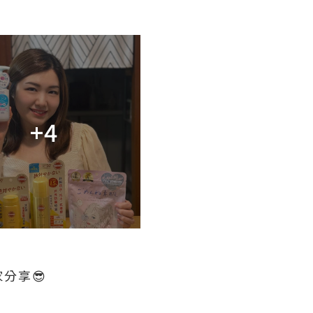
+4
分享😎