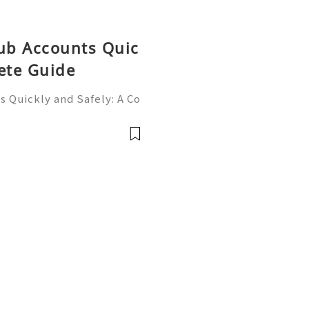
Hub Accounts Quic
ete Guide
 Quickly and Safely: A Co
ne of the most importan
rs, programmers, startup