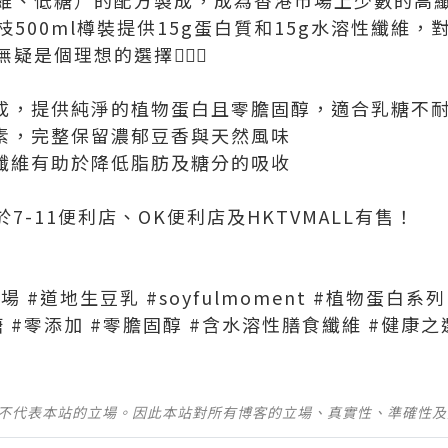
枝500ml樽裝提供15g蛋白質和15g水溶性纖維
是個理想的選擇🏃🏻‍♀‍
成，提供純淨的植物蛋白且零膽固醇，適合乳糖不
素，完整保留濃郁豆香與天然風味
纖維有助於降低脂肪及糖分的吸收
)於7-11便利店、OK便利店及HKTVMALL有售！
登場 #道地生豆乳 #soyfulmoment #植物蛋白系列
糖 #零添加 #零膽固醇 #含水溶性膳食纖維 #健康之
並不代表本站的立場。因此本站對所有博客的立場、真實性、準確性