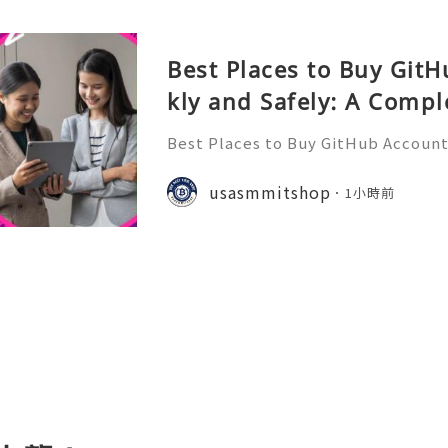
Best Places to Buy Git
kly and Safely: A Compl
Best Places to Buy GitHub Accounts
mplete Guide GitHub has become o
t platforms for software develope
usasmmitshop
1小時前
s, open-source communities, s