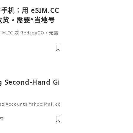
手机：用 eSIM.CC
待收货。需要“当地号
、外卖、客户联
.CC 或 RedteaGO，无需
（明确提供通话短信套
信”（如打车、外卖、客户联
通话短信套餐）。长期多国移动办
Xesim，一次收货长期使用，
tps://esim.redteag
ng Second-Hand Gi
oo Accounts Yahoo Mail co
people worldwide for pers
respondence, and online a
前