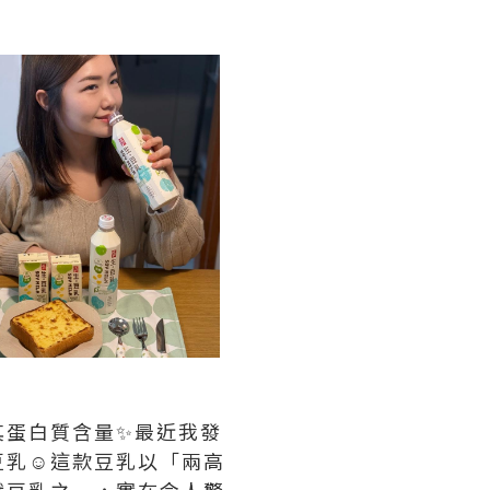
其蛋白質含量✨最近我發
乳☺️這款豆乳以「兩高
纖豆乳之一，實在令人驚