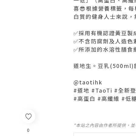
喜😎根據營養標籤，每
白質的健身人士來說，無疑
✅採用有機認證黃豆製
✅不含防腐劑及人造色
✅所添加的水溶性膳食
道地生。豆乳(500ml
@taotihk
#道地 #TaoTi #全新
#高蛋白 #高纖維 #低
*本站之內容由作者所提供，
0