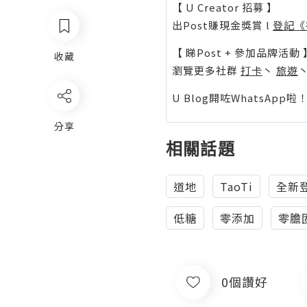
【 U Creator 招募 】
出Post賺現金獎賞 l
登記《
【 睇Post + 參加品牌活動 
收藏
瀏覽更多社群
打卡
丶
旅遊
U Blog開咗WhatsAp
分享
相關話題
道地
TaoTi
全新
低糖
零添加
零膽
0個讚好