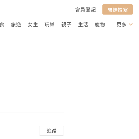
會員登記
開始撰寫
食
旅遊
女生
玩樂
親子
生活
寵物
行山
更多
打卡
追蹤