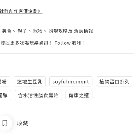
社群創作有價企劃》
】
丶
美食
丶
親子
丶
寵物
丶
扮靚攻略
及
活動情報
p啦！發掘更多吃喝玩樂資訊！
Follow 我哋
！
登場
道地生豆乳
soyfulmoment
植物蛋白系列
固醇
含水溶性膳食纖維
健康之選
收藏