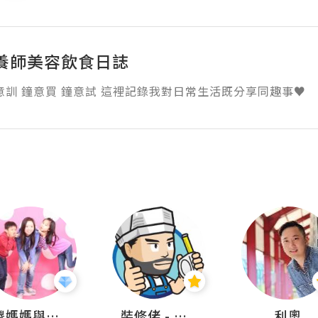
養師美容飲食日誌
意訓 鐘意買 鐘意試 這裡記錄我對日常生活既分享同趣事♥
儍媽媽與兩隻小魔怪之家
裝修佬 - 香港一站式網上裝修平台
利奧