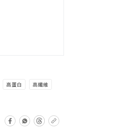
高蛋白
高纖維