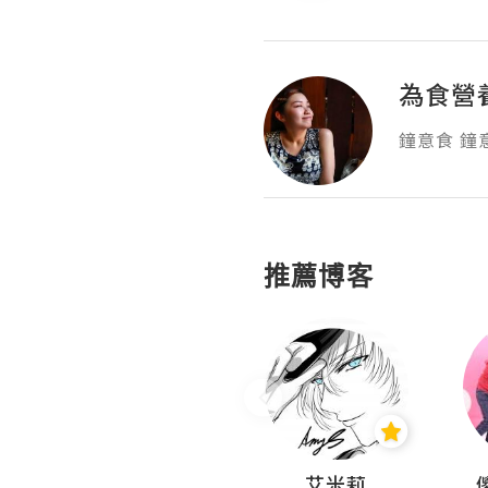
為食營
鐘意食 鐘
推薦博客
Hahakelly的生活點滴
艾米莉