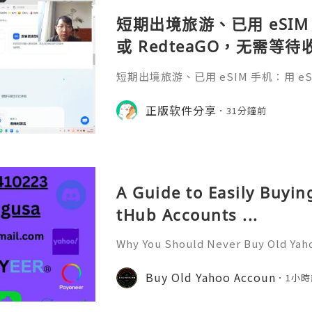
短期出境旅游、已用 eSIM 
或 RedteaGO，无需等
码 + 通话短信”（如打车
短期出境旅游、已用 eSIM 手机：用 eSIM
络）：优先 RedteaGO
等待收货。需要“当地号码 + 通话短
络）：优先 RedteaGO（明确提供
正版软件分享
餐）。长
31分鐘前
公数字游民，或手机不支持 eSIM：用 
方便在不同国家切换号码与套餐 全球流量卡 ht
o.com/?c=q4apir8k
A Guide to Easily Buyi
tHub Accounts ...
Why You Should Never Buy Old Yah
ntinues to be used by millions of 
onal communication, business cor
Buy Old Yahoo Accoun
1小時
ccount recovery. Because of