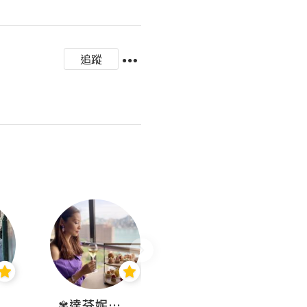
追蹤
✾達芬妮•愛孩子•愛生活✾
wendysugar享受生活gogogo