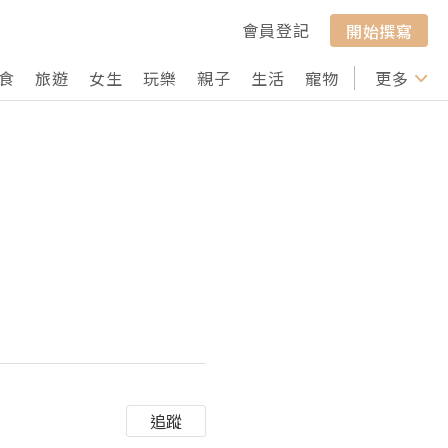
會員登記
開始撰寫
食
旅遊
女生
玩樂
親子
生活
寵物
行山
更多
打卡
追蹤