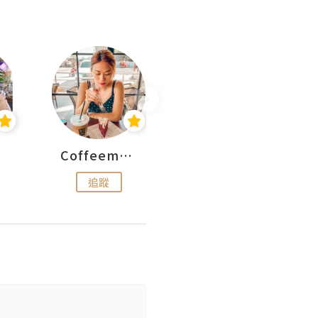
Coffeemeetjojo
艾華斯@鄭大小姐工房
追蹤
追蹤