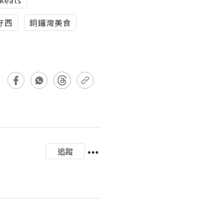
好西
銅鑼灣美食
追蹤