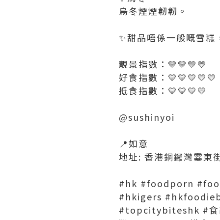
烏冬煙煙韌韌。
✨甜品唔係一般嘅雪糕
靚景指數：💛💛💛💛
好食指數：💛💛💛💛💛
抵食指數：💛💛💛💛
@sushinyoi
📍如意
地址: 香港銅鑼灣霎東街11
#hk #foodporn #foo
#hkigers #hkfoodieb
#topcitybites