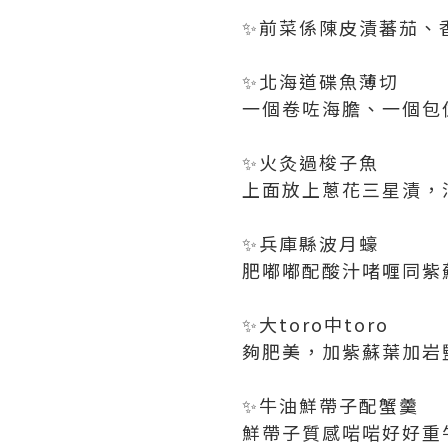
✨前菜係陳皮漬蕃茄、
✨北海道碟魚薄切
一個卷咗海膽、一個包
✨火灸過梭子魚
上面放上蔥花三星漬，
✨兵庫縣波月蠔
肥嘟嘟配酸汁啫喱同紫
✨大toro中toro
夠肥美，加紫蘇葉加岩
✨牛油鮮帶子配蟹羹
鮮帶子質感啱啱好好重