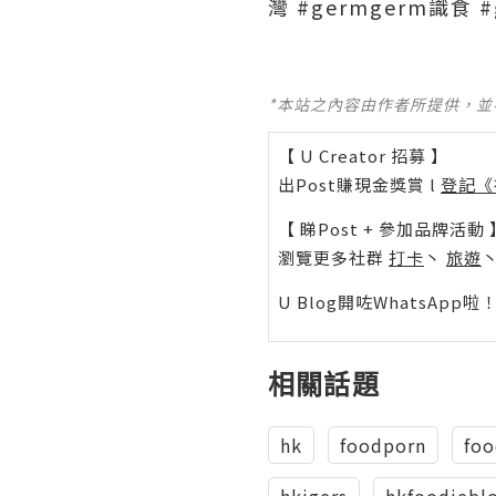
灣 #germgerm識食 
*本站之內容由作者所提供，
【 U Creator 招募 】
出Post賺現金獎賞 l
登記《
【 睇Post + 參加品牌活動 
瀏覽更多社群
打卡
丶
旅遊
U Blog開咗WhatsAp
相關話題
hk
foodporn
foo
hkigers
hkfoodiebl