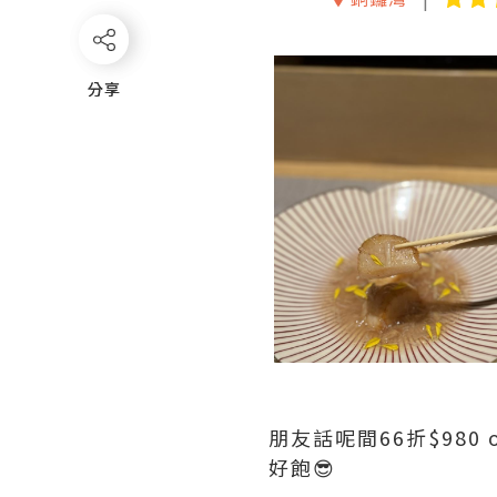
分享
分享
朋友話呢間66折$980
好飽😎