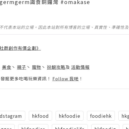
#germgerm識食銅鑼灣 #omakase
並不代表本站的立場。因此本站對所有博客的立場、真實性、準確性
社群創作有價企劃》
】
丶
美食
丶
親子
丶
寵物
丶
扮靚攻略
及
活動情報
p啦！發掘更多吃喝玩樂資訊！
Follow 我哋
！
dstagram
hkfood
hkfoodie
foodiehk
hkg
ogger
hkfoodies
hkfoodielife
hkfoodig
h