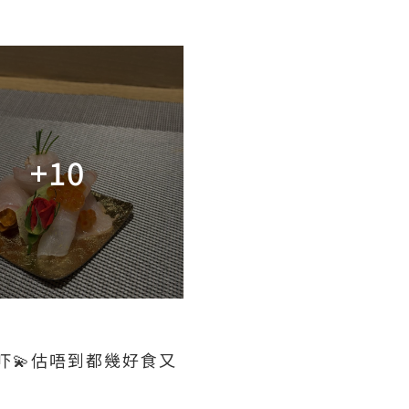
+10
試吓💫估唔到都幾好食又