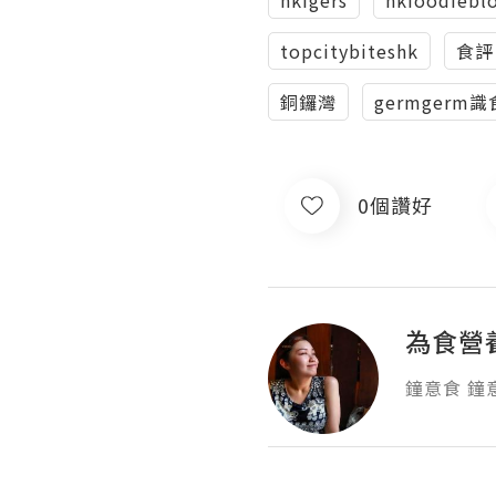
topcitybiteshk
食評
銅鑼灣
germgerm識
0個讚好
為食營
鐘意食 鐘