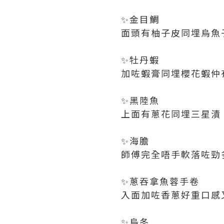
✨金目鯛
面頭有柚子皮同埋烏魚
✨牡丹蝦
加咗蝦膏同埋櫻花蝦仲
✨黑陸魚
上面有蔥花同埋三星漬
✨海膽
師傅完全唔手軟落咗勁
✨蔥吞拿魚蓉手卷
入面加咗香蔥好重口感
✨烏冬