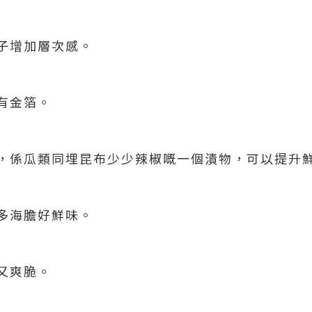
子增加層次感。
有金箔。
，係瓜類同埋昆布少少辣椒嘅一個漬物，可以提升
多海膽好鮮味。
又爽脆。