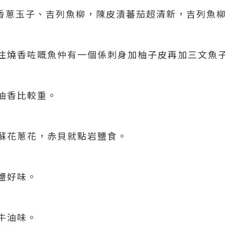
香蔥玉子、吉列魚柳，陳皮漬蕃茄超清新，吉列魚
住燒香咗嘅魚仲有一個係刺身加柚子皮再加三文魚
油香比較重。
蘇花蔥花，赤貝就點岩鹽食。
鹽好味。
牛油味。