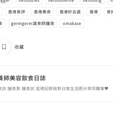
香港食評
香港美食
香港好去處
香港
食
食
germgerm識食銅鑼灣
omakase
收藏
養師美容飲食日誌
意訓 鐘意買 鐘意試 這裡記錄我對日常生活既分享同趣事♥