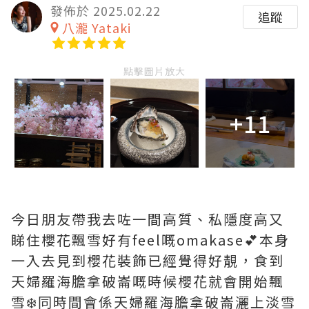
發佈於 2025.02.22
追蹤
八瀧 Yataki
點擊圖片放大
+11
今日朋友帶我去咗一間高質、私隱度高又
睇住櫻花飄雪好有feel嘅omakase💕本身
一入去見到櫻花裝飾已經覺得好靚，食到
天婦羅海膽拿破崙嘅時候櫻花就會開始飄
雪❄️同時間會係天婦羅海膽拿破崙灑上淡雪