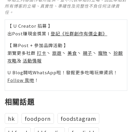
所有博客的立場、真實性、準確性及完整性不負任何法律責
任。
【 U Creator 招募 】
出Post賺現金獎賞 l
登記《社群創作有價企劃》
【 睇Post + 參加品牌活動 】
瀏覽更多社群
打卡
丶
旅遊
丶
美食
丶
親子
丶
寵物
丶
扮靚
攻略
及
活動情報
U Blog開咗WhatsApp啦！發掘更多吃喝玩樂資訊！
Follow 我哋
！
相關話題
hk
foodporn
foodstagram