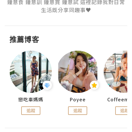
鐘意食 鐘意訓 鐘意買 鐘意試 這裡記錄我對日常
生活既分享同趣事♥
推薦博客
戀吃車媽媽
Poyee
追蹤
追蹤
追蹤