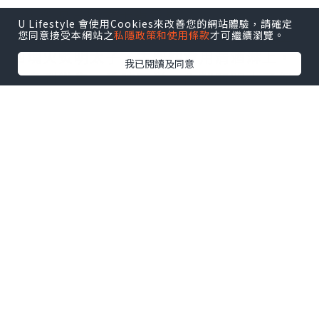
✨火炙原片明太子蛋包飯
U Lifestyle 會使用Cookies來改善您的網站體驗，請確定
呢道菜真係每層用料都好講究！表面鋪上
您同意接受本網站之
私隱政策和使用條款
才可繼續瀏覽。
四塊火炙明太子，主廚仲會用清酒淋上，
我已閱讀及同意
火炙到微焦，香味四溢，內裡嘅明太子保
持粒粒柔嫩，滑蛋用三隻時令日本蛋炒成
流心滑蛋，切開後蛋漿流出，香氣濃郁?
✨超濃郁火炙原片明太子意粉
自家熬製嘅新鮮番茄同蔬菜湯底，主廚融
合忌廉、牛油與明太子，醬汁超滑，意粉
煮至Al dente，彈牙又吸汁，還有三文魚
子、火炙明太子同紫菜點綴，味道層次分
明?
✨明太子釀雞翼配明太子薯仔沙律