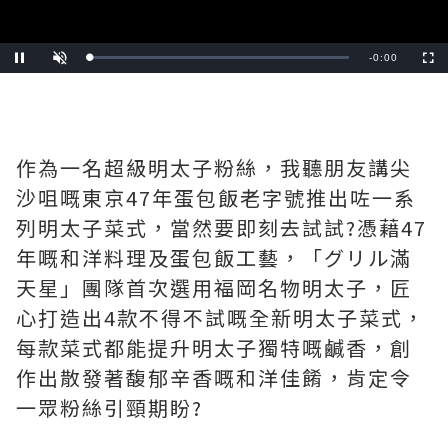
Remaining
-
0:24
Loaded
:
Pause
Unmute
Fullscre
0%
Time
作為一名超級明太子粉絲，我聽朋友講尖
沙咀嘅東京47年蛋包飯老字號推出咗一系
列明太子菜式，當然要即刻去試試?️憑藉47
年嘅和洋料理及蛋包飯工藝，「グリル滿
天星」團隊首次選用福岡名物明太子，匠
心打造出4款不得不試嘅全新明太子菜式，
每款菜式都能提升明太子獨特嘅鹹香，創
作出散發著馥郁辛香嘅和洋佳餚，肯定令
一眾粉絲引頸期盼?