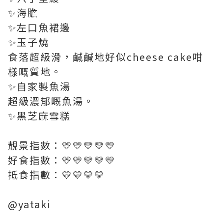
✨海膽
✨左口魚裙邊
✨玉子燒
食落超級滑，鹹鹹地好似cheese cake咁
樣嘅質地。
✨自家製魚湯
超級濃郁嘅魚湯。
✨黑芝麻雪糕
靚景指數：💛💛💛💛💛
好食指數：💛💛💛💛💛
抵食指數：💛💛💛💛
@yataki