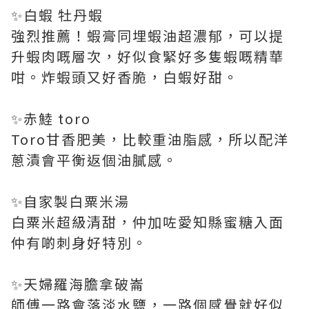
✨白蝦 牡丹蝦
強烈推薦！蝦膏同埋蝦油超濃郁，可以提
升蝦肉嘅層次，好似食緊好多隻蝦嘅精華
咁。炸蝦頭又好香脆，白蝦好甜。
✨赤鯥 toro
Toro甘香肥美，比較重油脂感，所以配洋
蔥漬會平衡返個油膩感。
✨自家製白粟米湯
白粟米超級清甜，仲加咗愛知縣蜜糖入面
仲有啲刺身好特別。
✨天婦羅海膽拿破崙
師傅一路會落淡水鹽，一路個感覺就好似