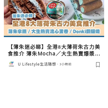
【薄朱迷必睇】全港8大薄荷朱古力美
食推介 薄朱Mocha／大生熱賣爆漿蛋
卷／Donki銅鑼燒
U Lifestyle生活隨想
3小時前