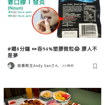
#𡁻8分鐘 🍬吞94%塑膠微粒😱 膠人不
是夢
營養教主Andy Sanさん
2小時前