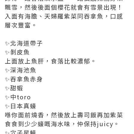
飄雪，然後後面個櫻花就會有雪景出現！
入面有海膽、天婦羅紫菜同吞拿魚，口感
層次豐富。
✨北海道帶子
✨剝皮魚
上面放上魚肝，食落比較濃郁。
✨深海池魚
✨吞拿魚赤身
✨甜蝦
✨中toro
✨日本真蠔
喺你面前燒香，然後放上壽司飯再加紫菜
食食到少少蠔嘅海水味，仲保持juicy。
✨穴子星鰻