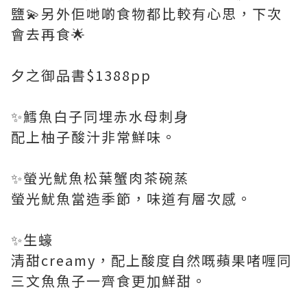
鹽💫另外佢哋啲食物都比較有心思，下次
會去再食🌟
夕之御品書$1388pp
✨鱈魚白子同埋赤水母刺身
配上柚子酸汁非常鮮味。
✨螢光魷魚松葉蟹肉茶碗蒸
螢光魷魚當造季節，味道有層次感。
✨生蠔
清甜creamy，配上酸度自然嘅蘋果啫喱同
三文魚魚子一齊食更加鮮甜。