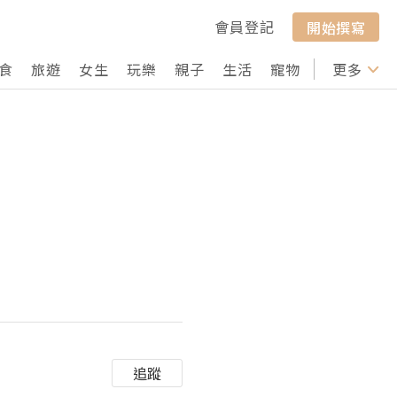
會員登記
開始撰寫
食
旅遊
女生
玩樂
親子
生活
寵物
行山
更多
打卡
追蹤