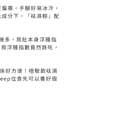
質偏寒，手腳好易冰冷，
比成分下，「袪濕輕」配
數係幾多，我肚本身浮腫指
之後，我浮腫指數竟然跌咗，
因為真係好方便！唔駛飲袪濕
eep住食先可以養好個