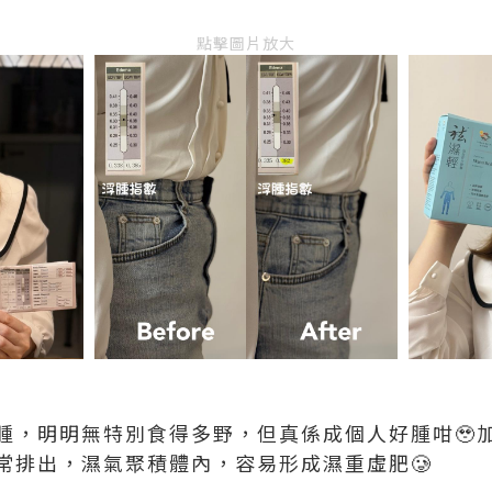
點擊圖片放大
腫，明明無特別食得多野，但真係成個人好腫咁🥹
常排出，濕氣聚積體內，容易形成濕重虛肥🥲