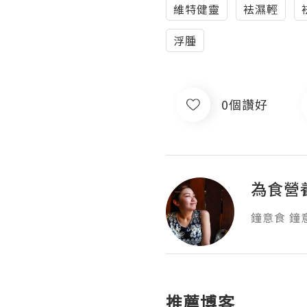
維特健靈
袪濕輕
浮腫
0個讚好
為食營
鐘意食 鐘
推薦博客