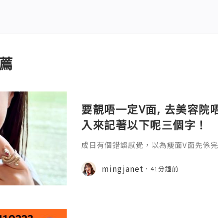
薦
要靚唔一定V面, 去美容院唔
入來記著以下呢三個字！
成日有個錯誤感覺，以為瘦面V面先係完美
咗Bare做Ohio呢一個療程 😱估唔到！
療程係=做Duo Tite + Oligio 呢2
mingjanet
41分鐘前