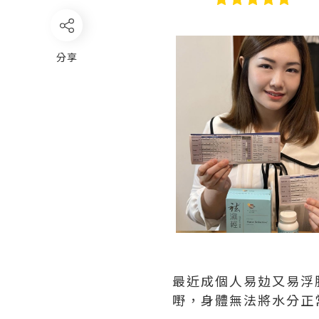
分享
最近成個人易攰又易浮
嘢，身體無法將水分正