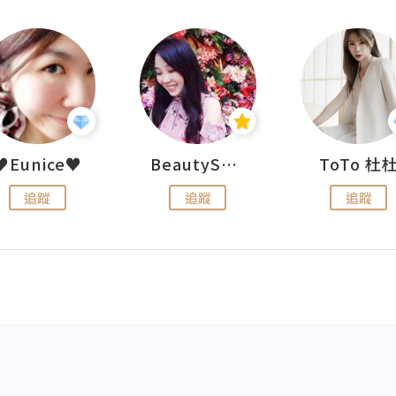
♥Eunice♥
BeautySearch
ToTo 杜
追蹤
追蹤
追蹤