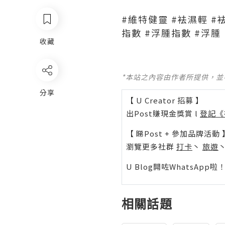
#維特健靈 #袪濕輕 #袪
指數 #浮腫指數 #浮腫
收藏
*本站之內容由作者所提供，
分享
【 U Creator 招募 】
出Post賺現金獎賞 l
登記《
【 睇Post + 參加品牌活動 
瀏覽更多社群
打卡
丶
旅遊
U Blog開咗WhatsAp
相關話題