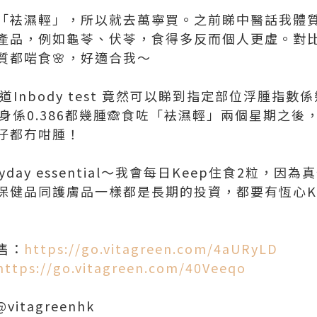
「袪濕輕」，所以就去萬寧買。之前睇中醫話我體
產品，例如龜苓、伏苓，食得多反而個人更虛。對
質都啱食🌸，好適合我～
知道Inbody test 竟然可以睇到指定部位浮腫指
all全身係0.386都幾腫🙈食咗「袪濕輕」兩個星期
仔都冇咁腫！
yday essential～我會每日Keep住食2粒，
保健品同護膚品一樣都是長期的投資，都要有恆心K
售：
https://go.vitagreen.com/4aURyLD
https://go.vitagreen.com/40Veeqo
@vitagreenhk