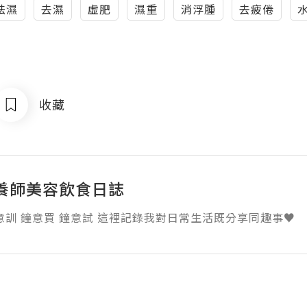
袪濕
去濕
虛肥
濕重
消浮腫
去疲倦
收藏
養師美容飲食日誌
意訓 鐘意買 鐘意試 這裡記錄我對日常生活既分享同趣事♥