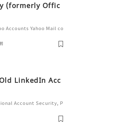
y (formerly Offic
oo Accounts Yahoo Mail co
people worldwide for pers
respondence, and online a
前
 Old LinkedIn Acc
ional Account Security, P
 Management (Complete Gu
iable 24/7 Customer Suppo
 541-7