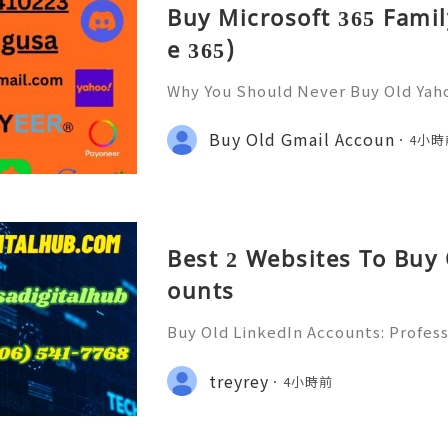
Buy Microsoft 365 Famil
e 365)
Why You Should Never Buy Old Yah
ntinues to be used by millions of 
onal communication, business cor
Buy Old Gmail Accoun
4小時
ccount recovery. Because of
Best 2 Websites To Buy
ounts
Buy Old LinkedIn Accounts: Profess
rivacy Protection & Responsible
ide 2026) 💫💎💲💫🌐✨💎Fast & Rel
treyrey
4小時前
rt 💫💎💲💫🌐✨💎WhatsApp :+1 (506)