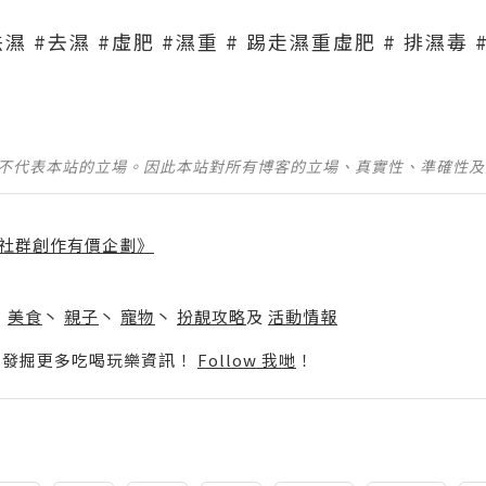
濕 #去濕 #虛肥 #濕重 # 踢走濕重虛肥 # 排濕毒 
並不代表本站的立場。因此本站對所有博客的立場、真實性、準確性
社群創作有價企劃》
】
丶
美食
丶
親子
丶
寵物
丶
扮靚攻略
及
活動情報
p啦！發掘更多吃喝玩樂資訊！
Follow 我哋
！