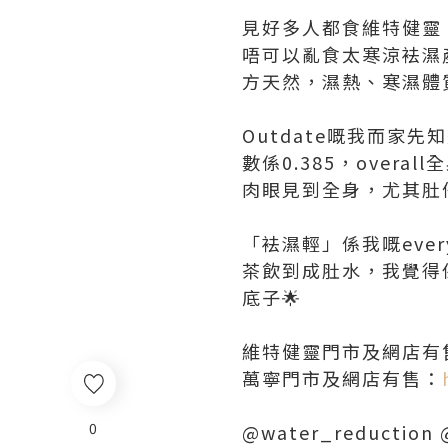
見好多人都食維特健靈
唔可以亂食太寒涼袪濕
方天然，濕熱、寒濕體
Outdate嘅我而家先
數係0.385，over
肉眼見到全身，尤其肚
「袪濕輕」係我嘅ever
茶飲到成肚水，我覺得
底子🌟
維特健靈門市及網店有
萬寧門市及網店有售：
0
@water_reduction 