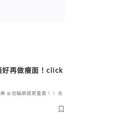
好再做瘦面！click
 🎀但輪廓感更重要！！ 去
做一次已經勁有效果！ Ohio
部機 ✨簡直係天衣無縫!