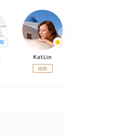
杜
KatLin
Missmiki 米奇小姐
追蹤
追蹤