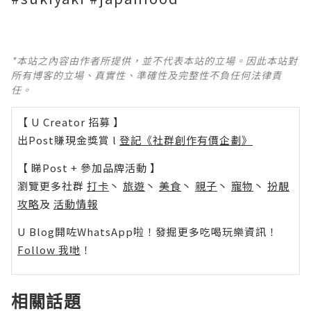
*本站之內容由作者所提供，並不代表本站的立場。因此本站對
所有博客的立場、真實性、準確性及完整性不負任何法律責
任。
【 U Creator 招募 】
出Post賺現金獎賞 l
登記《社群創作有價企劃》
【 睇Post + 參加品牌活動 】
瀏覽更多社群
打卡
丶
旅遊
丶
美食
丶
親子
丶
寵物
丶
扮靚
攻略
及
活動情報
U Blog開咗WhatsApp啦！發掘更多吃喝玩樂資訊！
Follow 我哋
！
相關話題