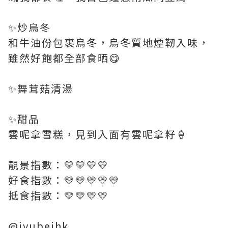
✨炒烏冬
和牛油份包裹烏冬，烏冬質地煙靭入味，
雖然好飽都全部食晒😋
✨舞茸菇清湯
✨甜品
雲呢拿雪糕，見到入面有雲呢拿籽🍦
靚景指數：💛💛💛💛
好食指數：💛💛💛💛💛
抵食指數：💛💛💛💛
@jyubeihk