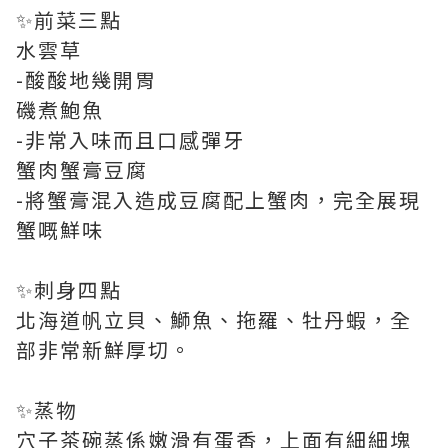
✨前菜三點
水雲草
-酸酸地幾開胃
磯煮鮑魚
-非常入味而且口感彈牙
蟹肉蟹膏豆腐
-將蟹膏混入造成豆腐配上蟹肉，完全展現
蟹嘅鮮味
✨刺身四點
北海道帆立貝、鰤魚、拖羅、牡丹蝦，全
部非常新鮮厚切。
✨蒸物
穴子茶碗蒸係嫩滑有蛋香，上面有細細塊