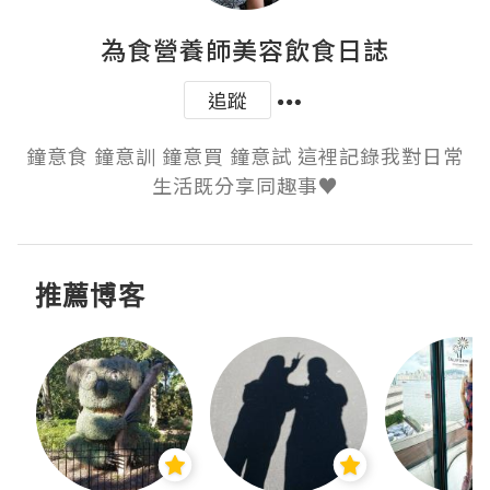
為食營養師美容飲食日誌
追蹤
鐘意食 鐘意訓 鐘意買 鐘意試 這裡記錄我對日常
生活既分享同趣事♥
推薦博客