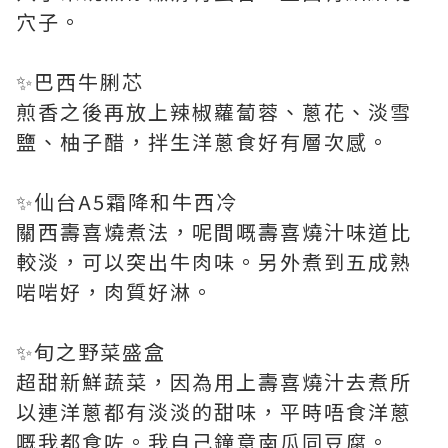
穴子。
✨巴西牛脷芯
煎香之後再放上辣椒蘿蔔蓉、蔥花、淡雪
鹽、柚子醋，拌生洋蔥食好有層次感。
✨仙台A5霜降和牛西冷
關西壽喜燒煮法，呢間嘅壽喜燒汁味道比
較淡，可以突出牛肉味。另外煮到五成熟
啱啱好，肉質好淋。
✨旬之野菜盛盒
超甜新鮮蔬菜，因為用上壽喜燒汁去煮所
以連洋蔥都有淡淡的甜味，平時唔食洋蔥
嘅我都食咗。我自己鐘意南瓜同豆腐。