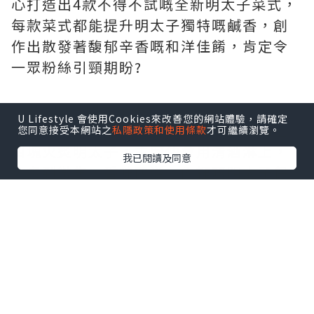
心打造出4款不得不試嘅全新明太子菜式，
每款菜式都能提升明太子獨特嘅鹹香，創
作出散發著馥郁辛香嘅和洋佳餚，肯定令
一眾粉絲引頸期盼?
✨火炙原片明太子蛋包飯
U Lifestyle 會使用Cookies來改善您的網站體驗，請確定
呢道菜真係每層用料都好講究！表面鋪上
您同意接受本網站之
私隱政策和使用條款
才可繼續瀏覽。
四塊火炙明太子，主廚仲會用清酒淋上，
我已閱讀及同意
火炙到微焦，香味四溢，內裡嘅明太子保
持粒粒柔嫩，滑蛋用三隻時令日本蛋炒成
流心滑蛋，切開後蛋漿流出，香氣濃郁?
✨超濃郁火炙原片明太子意粉
自家熬製嘅新鮮番茄同蔬菜湯底，主廚融
合忌廉、牛油與明太子，醬汁超滑，意粉