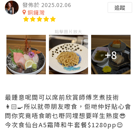
發佈於 2025.02.06
追蹤
銅鑼灣
點擊圖片放大
+8
最鍾意呢間可以席前欣賞師傅烹煮技術
👩🏻‍🍳所以就帶朋友嚟食，佢哋仲好貼心會
問你究竟唔食啲乜嘢同埋想要咩生熟度😎
今次食仙台A5霜降和牛套餐$1280pp😌