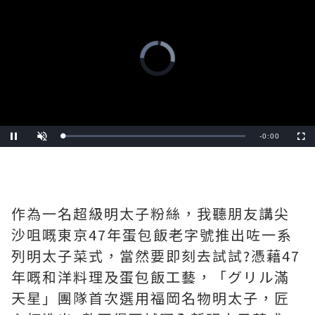
Video
Player
is
loading.
Remaining
-
0:00
Loaded
:
Pause
Unmute
Fullscre
0%
Time
作為一名超級明太子粉絲，我聽朋友講尖
沙咀嘅東京47年蛋包飯老字號推出咗一系
列明太子菜式，當然要即刻去試試?️憑藉47
年嘅和洋料理及蛋包飯工藝，「グリル滿
天星」團隊首次選用福岡名物明太子，匠