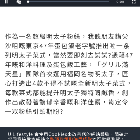
Remaining
-
0:00
Loaded
:
Pause
Unmute
Fullscre
0%
Time
作為一名超級明太子粉絲，我聽朋友講尖
沙咀嘅東京47年蛋包飯老字號推出咗一系
列明太子菜式，當然要即刻去試試?️憑藉47
年嘅和洋料理及蛋包飯工藝，「グリル滿
天星」團隊首次選用福岡名物明太子，匠
心打造出4款不得不試嘅全新明太子菜式，
每款菜式都能提升明太子獨特嘅鹹香，創
作出散發著馥郁辛香嘅和洋佳餚，肯定令
一眾粉絲引頸期盼?
✨火炙原片明太子蛋包飯
U Lifestyle 會使用Cookies來改善您的網站體驗，請確定
呢道菜真係每層用料都好講究！表面鋪上
您同意接受本網站之
私隱政策和使用條款
才可繼續瀏覽。