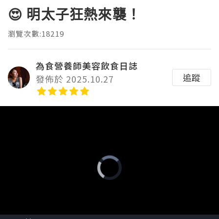
😍 明太子狂熱來襲！
瀏覽次數:18219
為食營養師美容飲食日誌
追蹤
發佈於 2025.10.27
Video
Player
is
loading.