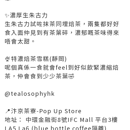
✨濃厚生朱古力
生朱古力試咗抹茶同埋焙茶，兩隻都好好
食入面仲見到有茶葉碎，濃郁嘅茶味得來
唔會太甜。
🍨特濃焙茶雪糕(靜岡)
呢個真係一食就會feel到好似飲緊濃縮焙
茶，仲會食到少少茶葉🤣
@tealosophyhk
📍汴京茶寮-Pop Up Store
地址： 中環金融街8號IFC Mall 平台3樓
LA5 La6 (blue bottle coffee隔離)