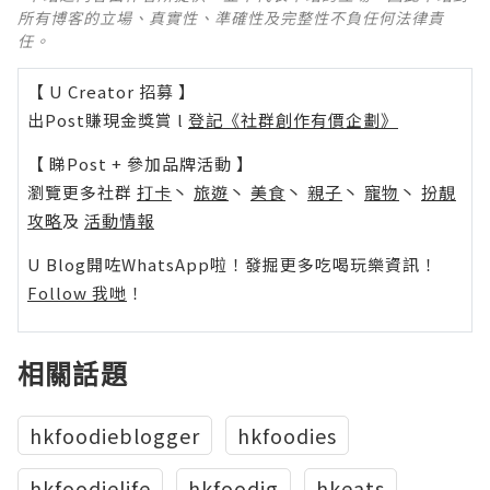
所有博客的立場、真實性、準確性及完整性不負任何法律責
任。
【 U Creator 招募 】
出Post賺現金獎賞 l
登記《社群創作有價企劃》
【 睇Post + 參加品牌活動 】
瀏覽更多社群
打卡
丶
旅遊
丶
美食
丶
親子
丶
寵物
丶
扮靚
攻略
及
活動情報
U Blog開咗WhatsApp啦！發掘更多吃喝玩樂資訊！
Follow 我哋
！
相關話題
hkfoodieblogger
hkfoodies
hkfoodielife
hkfoodig
hkeats