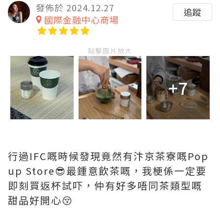
發佈於 2024.12.27
追蹤
國際金融中心商場
點擊圖片放大
+7
行過IFC嘅時候發現竟然有汴京茶寮嘅Pop
up Store😎最鍾意飲茶嘅，我梗係一定要
即刻買返杯試吓，仲有好多唔同茶類型嘅
甜品好開心😚