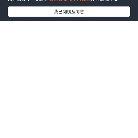
四塊火炙明太子，主廚仲會用清酒淋上，
我已閱讀及同意
火炙到微焦，香味四溢，內裡嘅明太子保
持粒粒柔嫩，滑蛋用三隻時令日本蛋炒成
流心滑蛋，切開後蛋漿流出，香氣濃郁?
✨超濃郁火炙原片明太子意粉
自家熬製嘅新鮮番茄同蔬菜湯底，主廚融
合忌廉、牛油與明太子，醬汁超滑，意粉
煮至Al dente，彈牙又吸汁，還有三文魚
子、火炙明太子同紫菜點綴，味道層次分
明?
✨明太子釀雞翼配明太子薯仔沙律
雞翼內釀咗新鮮嘅福岡明太子，高溫烤焗
後，鹹香味道滲入雞肉，每口都充滿肉