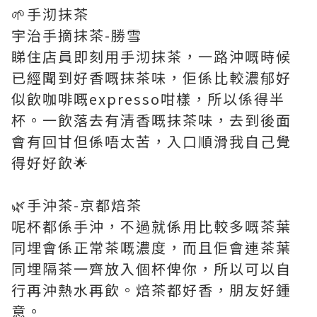
🌱手沏抹茶
宇治手摘抹茶-勝雪
睇住店員即刻用手沏抹茶，一路沖嘅時候
已經聞到好香嘅抹茶味，佢係比較濃郁好
似飲咖啡嘅expresso咁樣，所以係得半
杯。一飲落去有清香嘅抹茶味，去到後面
會有回甘但係唔太苦，入口順滑我自己覺
得好好飲🌟
🌿手沖茶-京都焙茶
呢杯都係手沖，不過就係用比較多嘅茶葉
同埋會係正常茶嘅濃度，而且佢會連茶葉
同埋隔茶一齊放入個杯俾你，所以可以自
行再沖熱水再飲。焙茶都好香，朋友好鍾
意。