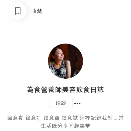
收藏
為食營養師美容飲食日誌
追蹤
鐘意食 鐘意訓 鐘意買 鐘意試 這裡記錄我對日常
生活既分享同趣事♥