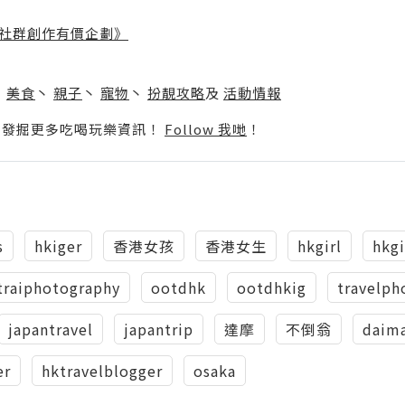
社群創作有價企劃》
】
丶
美食
丶
親子
丶
寵物
丶
扮靚攻略
及
活動情報
p啦！發掘更多吃喝玩樂資訊！
Follow 我哋
！
s
hkiger
香港女孩
香港女生
hkgirl
hkgi
traiphotography
ootdhk
ootdhkig
travelph
japantravel
japantrip
達摩
不倒翁
daim
er
hktravelblogger
osaka