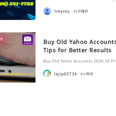
napchat Features, Security & Priva
eliable 24/7 Customer Support 💫
treyrey
33分鐘前
(506) 541-7768 💫💎💲💫🌐✨💎Teleg
Buy Old Yahoo Accounts
Tips for Better Results
Buy Old Yahoo Accounts 2026: 18 Pr
lts Yahoo Mail remains a familiar e
messages, professional communicat
lajip65734
8小時前
projects, subscriptio