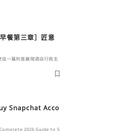
ton 早餐第三章］匠意
麼這一篇則是展現酒店行政主
上的溫泉蛋（溫泉卵）配吐
式的「溫泉卵」利用蛋白與蛋
境中慢煮 30-50 分鐘，鎖住
脂狀態。這種工法體現了日本
吐司的融合代替了傳統黃油，
Buy Snapchat Acco
 Complete 2026 Guide to S