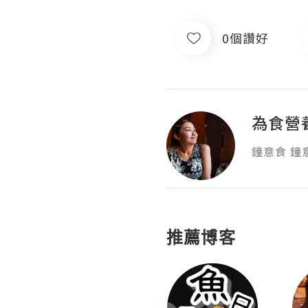
0個讚好
為食營
鐘意食 鐘
推薦博客