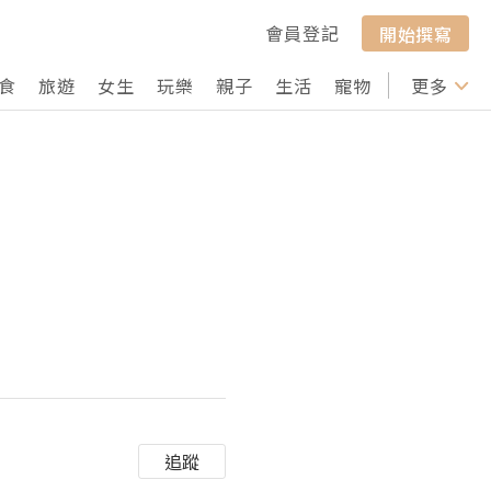
會員登記
開始撰寫
食
旅遊
女生
玩樂
親子
生活
寵物
行山
更多
打卡
追蹤