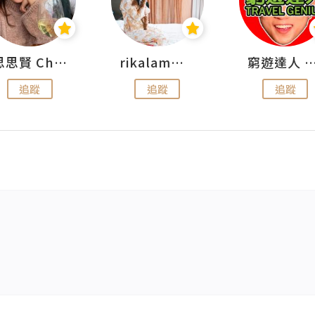
思思賢 ChillMyBabe
rikalammm
窮遊達人 Mr.TravelGe
追蹤
追蹤
追蹤