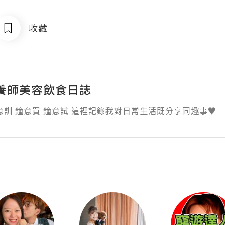
收藏
養師美容飲食日誌
意訓 鐘意買 鐘意試 這裡記錄我對日常生活既分享同趣事♥