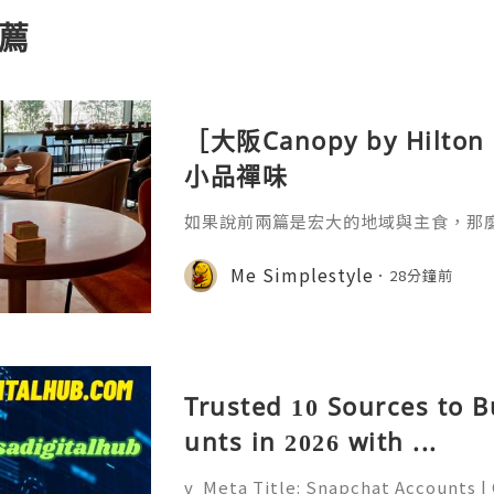
薦
［大阪Canopy by Hil
小品禪味
如果說前兩篇是宏大的地域與主食，那
廚「奇思妙想」的微觀藝術。自助餐台
司，是極其講究時間與溫度的科學。日
Me Simplestyle
28分鐘前
黃凝固溫度不同——在恆溫 60-65℃ 的環
蛋黃的流心，讓蛋白達到類似豆腐的凝
人對「柔嫩」口感的極致追求，蛋黃與
是一種更輕盈的油脂來源。更
Trusted 10 Sources to 
unts in 2026 with ...
v Meta Title: Snapchat Accounts |