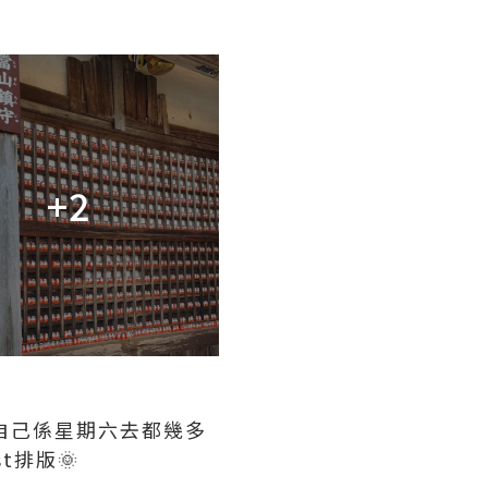
+2
我自己係星期六去都幾多
t排版🌞