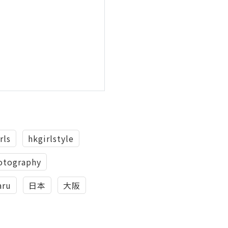
rls
hkgirlstyle
otography
aru
日本
大阪