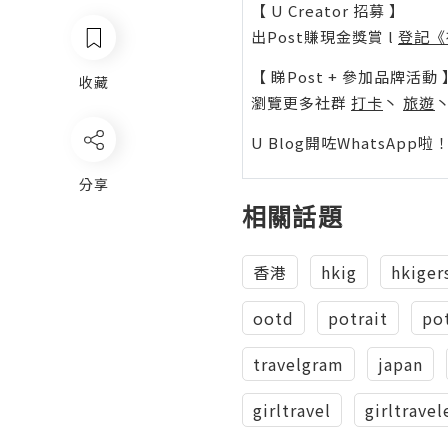
【 U Creator 招募 】
出Post賺現金獎賞 l
登記《
【 睇Post + 參加品牌活動 
收藏
瀏覽更多社群
打卡
丶
旅遊
U Blog開咗WhatsAp
分享
相關話題
香港
hkig
hkiger
ootd
potrait
po
travelgram
japan
girltravel
girltravel