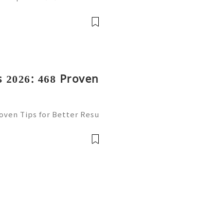
cy 💫💎💲💫🌐✨💎Fast & R
💎💲💫🌐✨💎WhatsApp :+1
ram: @usadig
 2026: 468 Proven
oven Tips for Better Resu
mail platform for personal
ion, freelancing, online