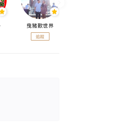
nius
曳豬歎世界
Koalascities (^O^)! @ UTravel
追蹤
追蹤