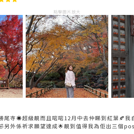
點擊圖片放大
勝尾寺☀️超級靚而且啱啱12月中去仲睇到紅葉🍂
另外係祈求願望達成🌟靚到值得我為佢出三個pos