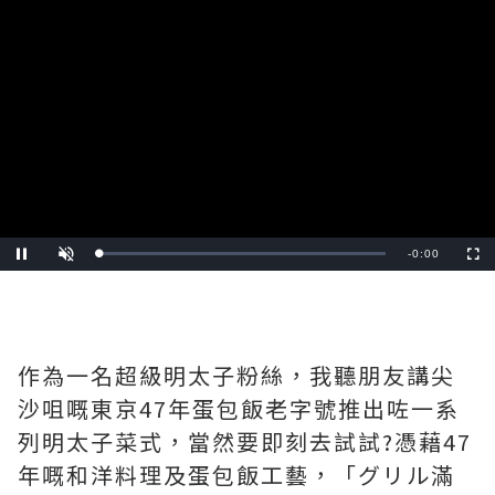
Video
Player
is
loading.
Remaining
-
0:00
Loaded
:
Pause
Unmute
Fullscre
0%
Time
作為一名超級明太子粉絲，我聽朋友講尖
沙咀嘅東京47年蛋包飯老字號推出咗一系
列明太子菜式，當然要即刻去試試?️憑藉47
年嘅和洋料理及蛋包飯工藝，「グリル滿