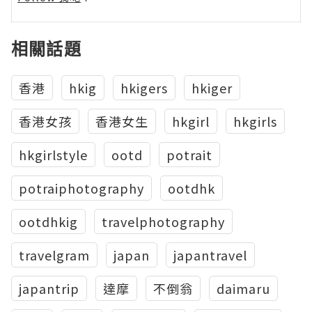
相關話題
香港
hkig
hkigers
hkiger
香港女孩
香港女生
hkgirl
hkgirls
hkgirlstyle
ootd
potrait
potraiphotography
ootdhk
ootdhkig
travelphotography
travelgram
japan
japantravel
japantrip
達摩
不倒翁
daimaru