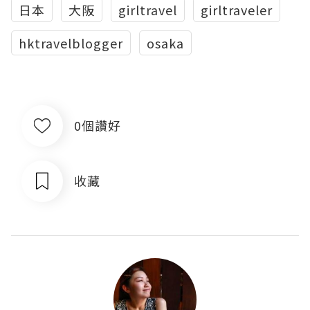
日本
大阪
girltravel
girltraveler
hktravelblogger
osaka
0個讚好
收藏