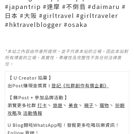
#japantrip #達摩 #不倒翁 #daimaru #
日本 #大阪 #girltravel #girltraveler
#hktravelblogger #osaka
*本站之內容由作者所提供，並不代表本站的立場。因此本站對
所有博客的立場、真實性、準確性及完整性不負任何法律責
任。
【 U Creator 招募 】
出Post賺現金獎賞 l
登記《社群創作有價企劃》
【 睇Post + 參加品牌活動 】
瀏覽更多社群
打卡
丶
旅遊
丶
美食
丶
親子
丶
寵物
丶
扮靚
攻略
及
活動情報
U Blog開咗WhatsApp啦！發掘更多吃喝玩樂資訊！
Follow 我哋
！