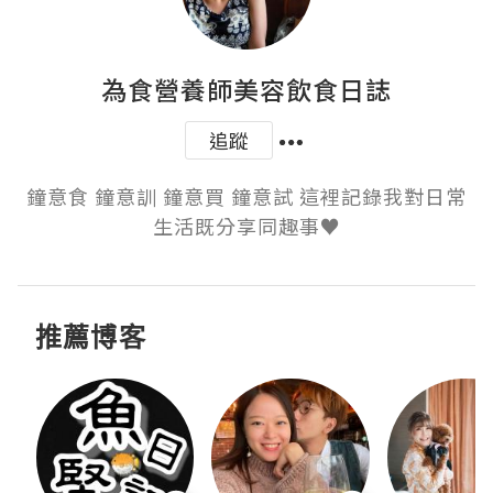
為食營養師美容飲食日誌
追蹤
鐘意食 鐘意訓 鐘意買 鐘意試 這裡記錄我對日常
生活既分享同趣事♥
推薦博客