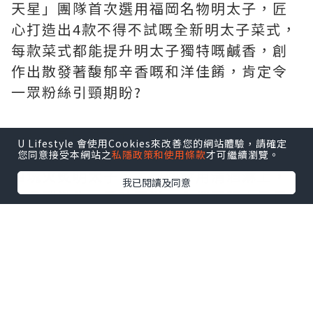
天星」團隊首次選用福岡名物明太子，匠
心打造出4款不得不試嘅全新明太子菜式，
每款菜式都能提升明太子獨特嘅鹹香，創
作出散發著馥郁辛香嘅和洋佳餚，肯定令
一眾粉絲引頸期盼?
✨火炙原片明太子蛋包飯
U Lifestyle 會使用Cookies來改善您的網站體驗，請確定
呢道菜真係每層用料都好講究！表面鋪上
您同意接受本網站之
私隱政策和使用條款
才可繼續瀏覽。
四塊火炙明太子，主廚仲會用清酒淋上，
我已閱讀及同意
火炙到微焦，香味四溢，內裡嘅明太子保
持粒粒柔嫩，滑蛋用三隻時令日本蛋炒成
流心滑蛋，切開後蛋漿流出，香氣濃郁?
✨超濃郁火炙原片明太子意粉
自家熬製嘅新鮮番茄同蔬菜湯底，主廚融