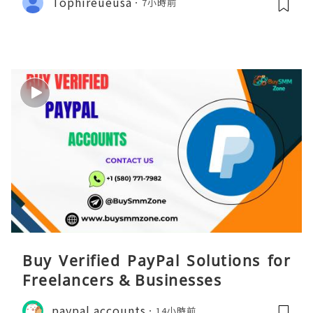
Tophireueusa
7小時前
Buy Verified PayPal Solutions for
Freelancers & Businesses
paypal accounts
14小時前