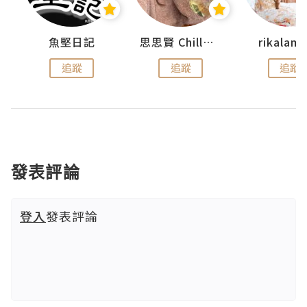
urnal
魚堅日記
思思賢 ChillMyBabe
rikala
追蹤
追蹤
追蹤
發表評論
登入
發表評論