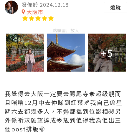
發佈於 2024.12.18
追蹤
大阪市
點擊圖片放大
+5
我覺得去大阪一定要去勝尾寺☀️超級靚而
且啱啱12月中去仲睇到紅葉🍂我自己係星
期六去都幾多人，不過都搵到位影相🤣另
外係祈求願望達成🌟靚到值得我為佢出三
個post排版🌞