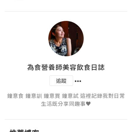
為食營養師美容飲食日誌
追蹤
鐘意食 鐘意訓 鐘意買 鐘意試 這裡記錄我對日常
生活既分享同趣事♥