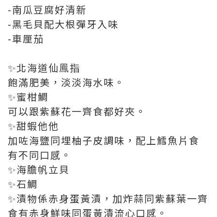
-南瓜豆腐好清新
-黑毛貝配大根彈牙入味
-車厘茄
✨北海道仙鳯指
飽滿肥美，淡淡海水味。
✨蜜柑鯛
可以跟紫蘇花一齊食都好夾。
✨甜蝦他他
加咗海鹽同埋柚子皮調味，配上鱈魚片食
有不同口感。
✨海膽帆立貝
✨石鯛
✨漬物係赤身蛋黃漬，加炸蒜同紫蘇葉一齊
食有赤身鮮味同蛋黃漬流心口感。