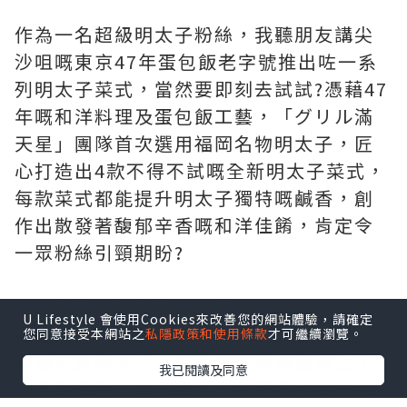
作為一名超級明太子粉絲，我聽朋友講尖
沙咀嘅東京47年蛋包飯老字號推出咗一系
列明太子菜式，當然要即刻去試試?️憑藉47
年嘅和洋料理及蛋包飯工藝，「グリル滿
天星」團隊首次選用福岡名物明太子，匠
心打造出4款不得不試嘅全新明太子菜式，
每款菜式都能提升明太子獨特嘅鹹香，創
作出散發著馥郁辛香嘅和洋佳餚，肯定令
一眾粉絲引頸期盼?
✨火炙原片明太子蛋包飯
U Lifestyle 會使用Cookies來改善您的網站體驗，請確定
呢道菜真係每層用料都好講究！表面鋪上
您同意接受本網站之
私隱政策和使用條款
才可繼續瀏覽。
四塊火炙明太子，主廚仲會用清酒淋上，
我已閱讀及同意
火炙到微焦，香味四溢，內裡嘅明太子保