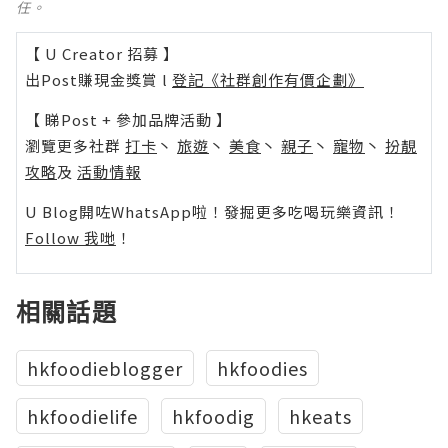
任。
【 U Creator 招募 】
出Post賺現金獎賞 l
登記《社群創作有價企劃》
【 睇Post + 參加品牌活動 】
瀏覽更多社群
打卡
丶
旅遊
丶
美食
丶
親子
丶
寵物
丶
扮靚
攻略
及
活動情報
U Blog開咗WhatsApp啦！發掘更多吃喝玩樂資訊！
Follow 我哋
！
相關話題
hkfoodieblogger
hkfoodies
hkfoodielife
hkfoodig
hkeats