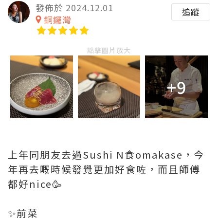
發佈於 2024.12.01
追蹤
銅鑼灣
點擊圖片放大
+9
上年同朋友去過Sushi N食omakase，今
年再去嘅時候發覺更加好食咗，而且師傅
都好nice🥳
✨前菜