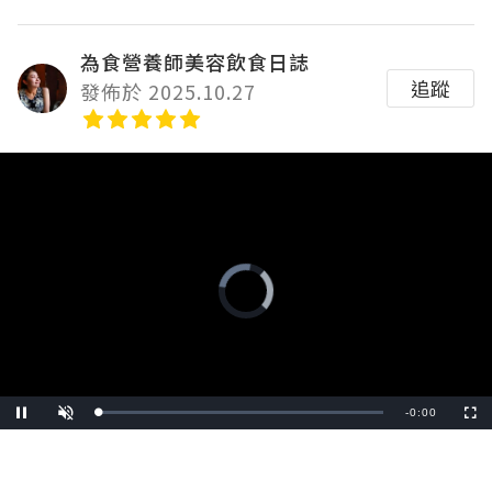
為食營養師美容飲食日誌
追蹤
發佈於 2025.10.27
Video
Player
is
loading.
Remaining
-
0:24
Loaded
:
Pause
Unmute
Fullscre
0.00%
Time