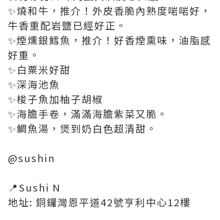
✨燒和牛，推介！外皮香脆內熟度啱啱好，
牛香重配岩鹽已經好正。
✨煙燻銀鱈魚，推介！好香煙熏味，油脂感
好重。
✨白粟米好甜
✨深海池魚
✨梭子魚加柚子胡椒
✨海膽手卷，滿滿海膽紫菜又脆。
✨鯛魚湯，煲到奶白色超清甜。
@sushin
📍Sushi N
地址: 銅鑼灣恩平道42號亨利中心12樓