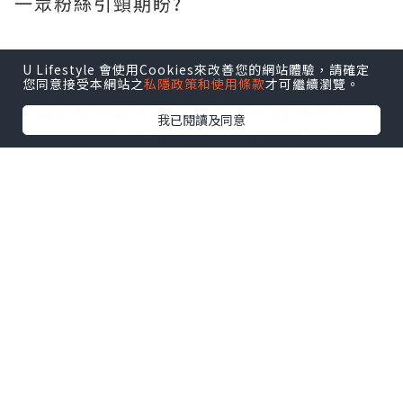
一眾粉絲引頸期盼?
✨火炙原片明太子蛋包飯
U Lifestyle 會使用Cookies來改善您的網站體驗，請確定
呢道菜真係每層用料都好講究！表面鋪上
您同意接受本網站之
私隱政策和使用條款
才可繼續瀏覽。
四塊火炙明太子，主廚仲會用清酒淋上，
我已閱讀及同意
火炙到微焦，香味四溢，內裡嘅明太子保
持粒粒柔嫩，滑蛋用三隻時令日本蛋炒成
流心滑蛋，切開後蛋漿流出，香氣濃郁?
✨超濃郁火炙原片明太子意粉
自家熬製嘅新鮮番茄同蔬菜湯底，主廚融
合忌廉、牛油與明太子，醬汁超滑，意粉
煮至Al dente，彈牙又吸汁，還有三文魚
子、火炙明太子同紫菜點綴，味道層次分
明?