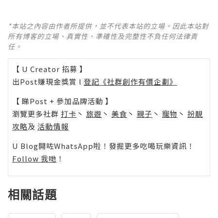
*本站之內容由作者所提供，並不代表本站的立場。因此本站對
所有博客的立場、真實性、準確性及完整性不負任何法律責
任。
【 U Creator 招募 】
出Post賺現金獎賞 l
登記《社群創作有價企劃》
【 睇Post + 參加品牌活動 】
瀏覽更多社群
打卡
丶
旅遊
丶
美食
丶
親子
丶
寵物
丶
扮靚
攻略
及
活動情報
U Blog開咗WhatsApp啦！發掘更多吃喝玩樂資訊！
Follow 我哋
！
相關話題