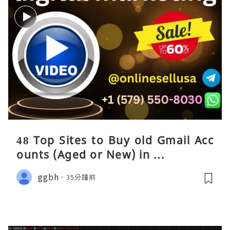
48 Top Sites to Buy old Gmail Acc
ounts (Aged or New) in ...
ggbh
35分鐘前