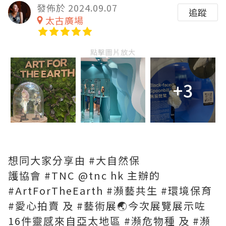
發佈於 2024.09.07
追蹤
太古廣場
點擊圖片放大
+3
想同大家分享由 #大自然保
護協會 #TNC @tnc hk 主辦的
#ArtForTheEarth #瀕藝共生 #環境保育
#愛心拍賣 及 #藝術展🌏今次展覽展示咗
16件靈感來自亞太地區 #瀕危物種 及 #瀕