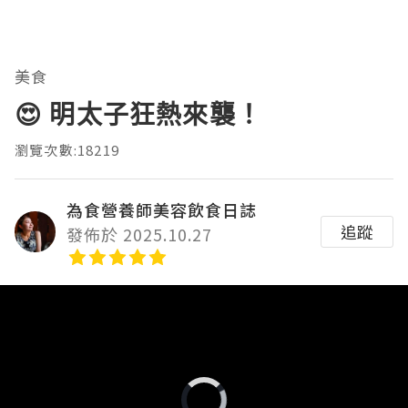
美食
😍 明太子狂熱來襲！
瀏覽次數:18219
為食營養師美容飲食日誌
追蹤
發佈於 2025.10.27
Video
Player
is