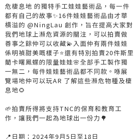
危棲息地 的獨特手工娃娃藝術品，每一件
都有自己的故事✨16件娃娃藝術品由才華
横溢的 @NingLau 創作，旨在提高大家對
我們地球上瀕危資源的關注，可以拍賣做
善事之餘仲可以收藏💫入面仲有兩件娃娃
係明禎甜美嘅樣子⭐️還有特別拍賣20件斯里
藺卡曙鳳蝶的限量娃娃🌸全部手工製作獨
一無二，每件娃娃藝術品都不同款。喺展
覽場地仲可以玩AR 了解這些瀕危物種及棲
息地🌻
🌱拍賣所得將支持TNC的保育和教育工
作，讓我們一起為地球出一份力🌳
📍日期：2024年9月5日至18日