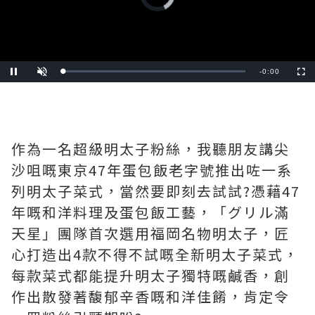
loading.
Remaining
-
0:00
Loaded
:
Pause
Unmute
Fullscre
0%
Time
作為一名超級明太子粉絲，我聽朋友講尖
沙咀嘅東京47年蛋包飯老字號推出咗一系
列明太子菜式，當然要即刻去試試?️憑藉47
年嘅和洋料理及蛋包飯工藝，「グリル滿
天星」團隊首次選用福岡名物明太子，匠
心打造出4款不得不試嘅全新明太子菜式，
每款菜式都能提升明太子獨特嘅鹹香，創
作出散發著馥郁辛香嘅和洋佳餚，肯定令