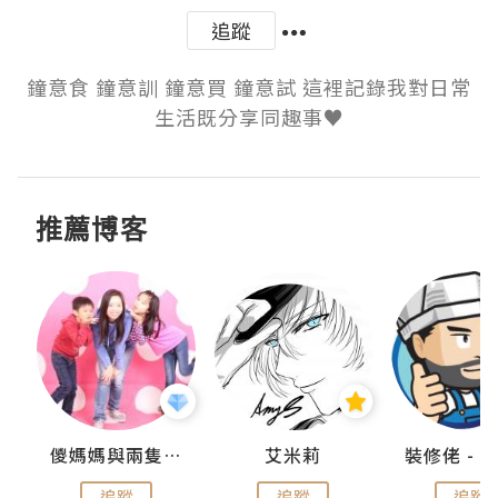
追蹤
鐘意食 鐘意訓 鐘意買 鐘意試 這裡記錄我對日常
生活既分享同趣事♥
推薦博客
點滴
儍媽媽與兩隻小魔怪之家
艾米莉
追蹤
追蹤
追蹤