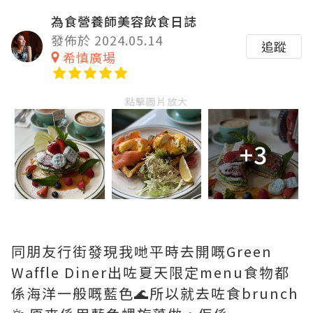
為食營養師美容飲食日誌
發佈於 2024.05.14
追蹤
希慎廣場
點擊圖片放大
+3
同朋友行街發現我哋平時去開嘅Green
Waffle Diner出咗夏天限定menu食物都
係海洋一般嘅藍色🌊所以就去咗食brunch