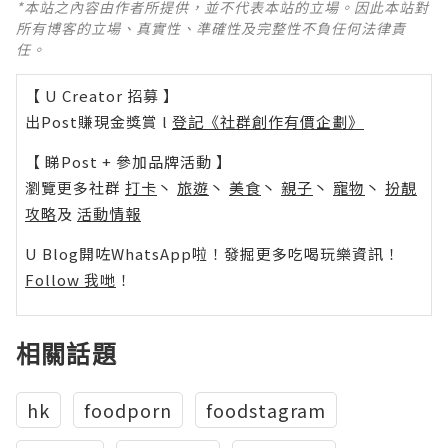
*本站之內容由作者所提供，並不代表本站的立場。因此本站對
所有博客的立場、真實性、準確性及完整性不負任何法律責
任。
【 U Creator 招募 】
出Post賺現金獎賞 l
登記《社群創作有價企劃》
【 睇Post + 參加品牌活動 】
瀏覽更多社群
打卡
丶
旅遊
丶
美食
丶
親子
丶
寵物
丶
扮靚
攻略
及
活動情報
U Blog開咗WhatsApp啦！發掘更多吃喝玩樂資訊！
Follow 我哋
！
相關話題
hk
foodporn
foodstagram