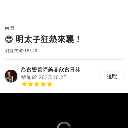
美食
😍 明太子狂熱來襲！
瀏覽次數:18520
為食營養師美容飲食日誌
追蹤
發佈於 2025.10.27
Video
Player