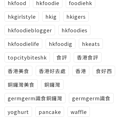
hkfood
hkfoodie
foodiehk
hkgirlstyle
hkig
hkigers
hkfoodieblogger
hkfoodies
hkfoodielife
hkfoodig
hkeats
topcitybiteshk
食評
香港食評
香港美食
香港好去處
香港
食好西
銅鑼灣美食
銅鑼灣
germgerm識食銅鑼灣
germgerm識食
yoghurt
pancake
waffle