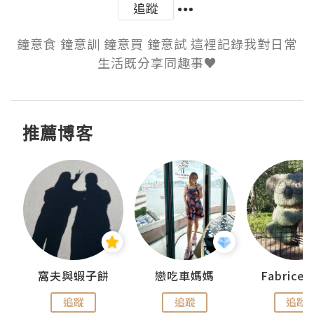
追蹤
鐘意食 鐘意訓 鐘意買 鐘意試 這裡記錄我對日常
生活既分享同趣事♥
推薦博客
窩夫與蝦子餅
戀吃車媽媽
Fabrice
追蹤
追蹤
追蹤