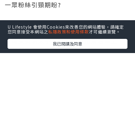
一眾粉絲引頸期盼?
✨火炙原片明太子蛋包飯
U Lifestyle 會使用Cookies來改善您的網站體驗，請確定
呢道菜真係每層用料都好講究！表面鋪上
您同意接受本網站之
私隱政策和使用條款
才可繼續瀏覽。
四塊火炙明太子，主廚仲會用清酒淋上，
我已閱讀及同意
火炙到微焦，香味四溢，內裡嘅明太子保
持粒粒柔嫩，滑蛋用三隻時令日本蛋炒成
流心滑蛋，切開後蛋漿流出，香氣濃郁?
✨超濃郁火炙原片明太子意粉
自家熬製嘅新鮮番茄同蔬菜湯底，主廚融
合忌廉、牛油與明太子，醬汁超滑，意粉
煮至Al dente，彈牙又吸汁，還有三文魚
子、火炙明太子同紫菜點綴，味道層次分
明?