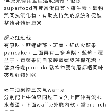
🌤️原來係用藍色螺旋藻做，佢係
superfood有豐富蛋白質、維生素、礦物
質同抗氧化物，有助支持免疫系統和促進
整體身體健康☀️
🌈彩虹班戟
有原味、藍螺旋藻、斑蘭、紅肉火龍果
pancake，上面再有士多啤梨、藍莓、覆
盆子、青蘋果同自家製藍螺旋藻棉花糖，
健康得嚟pancake鬆軟仲要每層都唔同味
夾埋好特別🤩
🥑牛油果煙三文魚waffle
分別配上牛油果同煙三文魚上面仲有流心
水煮蛋，下面waffle外脆內軟，當brunch