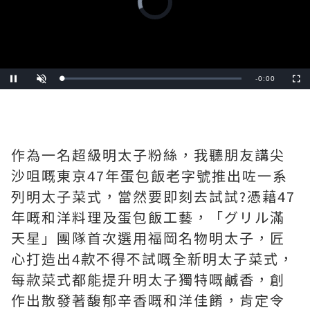
is
loading.
Remaining
-
0:24
Loaded
:
Pause
Unmute
Fullscre
0.00%
Time
作為一名超級明太子粉絲，我聽朋友講尖
沙咀嘅東京47年蛋包飯老字號推出咗一系
列明太子菜式，當然要即刻去試試?️憑藉47
年嘅和洋料理及蛋包飯工藝，「グリル滿
天星」團隊首次選用福岡名物明太子，匠
心打造出4款不得不試嘅全新明太子菜式，
每款菜式都能提升明太子獨特嘅鹹香，創
作出散發著馥郁辛香嘅和洋佳餚，肯定令