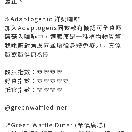
最正。
☕️Adaptogenic 鮮奶咖啡
加入Adaptogens同數款有機認可全食嘅
蘑菇入咖啡中，適應原是一種植物物質幫
我哋應對焦慮同並增強身體免疫力，真係
越飲越健康💪🏻
靚景指數：💛💛💛💛
好食指數：💛💛💛💛💛
抵食指數：💛💛💛💛
@greenwafflediner
📍Green Waffle Diner (希慎廣場)