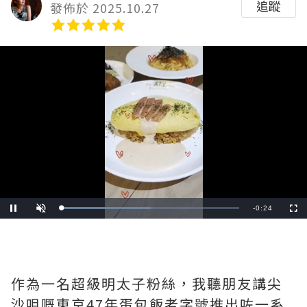
追蹤
發佈於 2025.10.27
Remaining
-
0:22
Loaded
:
Pause
Unmute
Fullscre
100.00%
Time
作為一名超級明太子粉絲，我聽朋友講尖
沙咀嘅東京47年蛋包飯老字號推出咗一系