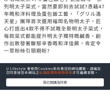
列明太子菜式，當然要即刻去試試?️憑藉47
年嘅和洋料理及蛋包飯工藝，「グリル滿
天星」團隊首次選用福岡名物明太子，匠
心打造出4款不得不試嘅全新明太子菜式，
每款菜式都能提升明太子獨特嘅鹹香，創
作出散發著馥郁辛香嘅和洋佳餚，肯定令
一眾粉絲引頸期盼?
✨火炙原片明太子蛋包飯
U Lifestyle 會使用Cookies來改善您的網站體驗，請確定
呢道菜真係每層用料都好講究！表面鋪上
您同意接受本網站之
私隱政策和使用條款
才可繼續瀏覽。
四塊火炙明太子，主廚仲會用清酒淋上，
我已閱讀及同意
火炙到微焦，香味四溢，內裡嘅明太子保
持粒粒柔嫩，滑蛋用三隻時令日本蛋炒成
流心滑蛋，切開後蛋漿流出，香氣濃郁?