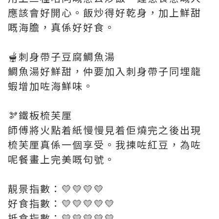
應該會好開心。飯炒得好乾身，加上鮮甜
嘅海膽，真係好好食。
🫕刺身帶子豆腐鯛魚湯
鯛魚湯好鮮甜，仲要加入刺身帶子同埋龍
蝦增加咗海鮮味。
🫘鐵板梳芙厘
師傅將火點着紙慢慢見着佢燒完之後出現
梳芙厘真係一個享受。我揀咗紅豆，為咗
呢餐畫上完美嘅句號。
靚景指數：💛💛💛💛
好食指數：💛💛💛💛💛
抵食指數：💛💛💛💛💛