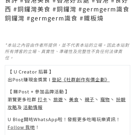
西 #銅鑼灣美食 #銅鑼灣 #germgerm識食
銅鑼灣 #germgerm識食 #鐵板燒
*本站之內容由作者所提供，並不代表本站的立場。因此本站對
所有博客的立場、真實性、準確性及完整性不負任何法律責
任。
【 U Creator 招募 】
出Post賺現金獎賞 l
登記《社群創作有價企劃》
【 睇Post + 參加品牌活動 】
瀏覽更多社群
打卡
丶
旅遊
丶
美食
丶
親子
丶
寵物
丶
扮靚
攻略
及
活動情報
U Blog開咗WhatsApp啦！發掘更多吃喝玩樂資訊！
Follow 我哋
！