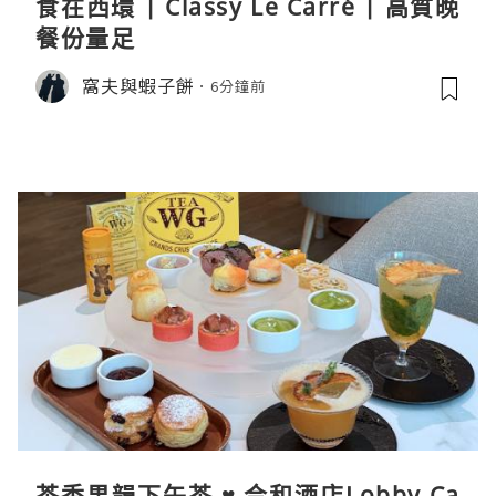
食在西環 | Classy Le Carré | 高質晚
餐份量足
窩夫與蝦子餅
6分鐘前
茶香果韻下午茶 ♥ 合和酒店Lobby Ca