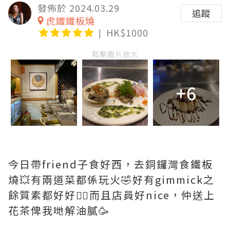
發佈於 2024.03.29
追蹤
虎鐵鐵板燒
HK$1000
點擊圖片放大
+6
今日帶friend子食好西，去銅鑼灣食鐵板
燒💥有兩道菜都係玩火🤣好有gimmick之
餘質素都好好👍🏻而且店員好nice，仲送上
花茶俾我哋解油膩🥳