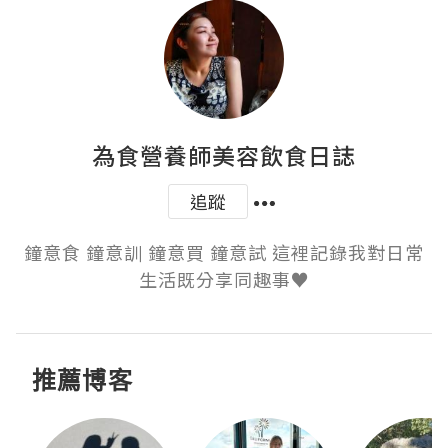
為食營養師美容飲食日誌
追蹤
鐘意食 鐘意訓 鐘意買 鐘意試 這裡記錄我對日常
生活既分享同趣事♥
推薦博客