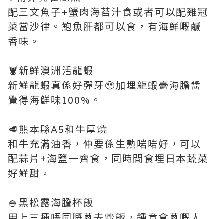
配三文魚子+蟹肉海苔汁食或者可以配雞冠
菜當沙律。鮑魚肝都可以食，有海鮮嘅鹹
香味。
🦞新鮮澳洲活龍蝦
新鮮龍蝦真係好彈牙🥹加埋龍蝦膏海膽醬
覺得海鮮味100%。
🥩熊本縣A5和牛厚燒
和牛充滿油香，仲要係生熟啱啱好，可以
配蒜片+海鹽一齊食，同時間食埋日本蔬菜
好鮮甜。
🍚黑松露海膽杯飯
用上三種唔同嘅蔥去炒飯，鍾意食蔥嘅人