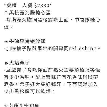
*虎鐵二人餐 $2880*
🥚黑松露海膽糖心蛋
-有滿滿海膽同黑松露喺上面，中間係糖心
蛋。
🥗牛油果海蝦沙律
-加咗柚子醋酸酸地夠開胃同refreshing。
🔥火焰帶子
-巨型帶子會喺你面前點火主要燒栢葉等佢
有少少香味，配上紫蘇花有花香味得嚟帶
酒香。帶子好大隻好彈牙，下面嘅湯加入
少少黑松露可以飲埋。
✨南非孔雀鮑魚