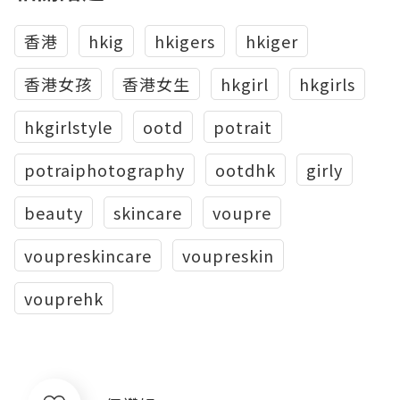
香港
hkig
hkigers
hkiger
香港女孩
香港女生
hkgirl
hkgirls
hkgirlstyle
ootd
potrait
potraiphotography
ootdhk
girly
beauty
skincare
voupre
voupreskincare
voupreskin
vouprehk