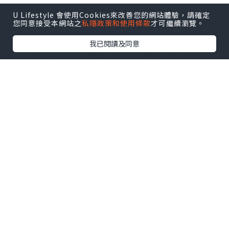
✨火炙原片明太子蛋包飯
U Lifestyle 會使用Cookies來改善您的網站體驗，請確定
呢道菜真係每層用料都好講究！表面鋪上
您同意接受本網站之
私隱政策和使用條款
才可繼續瀏覽。
四塊火炙明太子，主廚仲會用清酒淋上，
我已閱讀及同意
火炙到微焦，香味四溢，內裡嘅明太子保
持粒粒柔嫩，滑蛋用三隻時令日本蛋炒成
流心滑蛋，切開後蛋漿流出，香氣濃郁?
✨超濃郁火炙原片明太子意粉
自家熬製嘅新鮮番茄同蔬菜湯底，主廚融
合忌廉、牛油與明太子，醬汁超滑，意粉
煮至Al dente，彈牙又吸汁，還有三文魚
子、火炙明太子同紫菜點綴，味道層次分
明?
✨明太子釀雞翼配明太子薯仔沙律