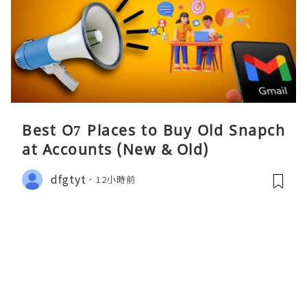
Best O7 Places to Buy Old Snapch
at Accounts (New & Old)
dfgtyt
12小時前