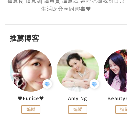
鐘意食 鐘意訓 鐘意買 鐘意試 這裡記錄我對日常
生活既分享同趣事♥
推薦博客
h 夏沫
♥Eunice♥
Amy Ng
追蹤
追蹤
追蹤