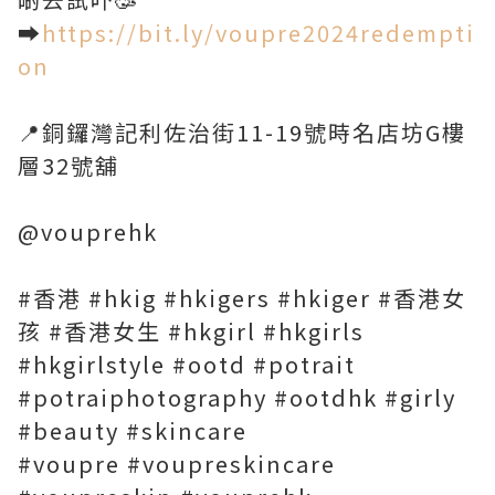
➡️
https://bit.ly/voupre2024redempti
on
📍銅鑼灣記利佐治街11-19號時名店坊G樓
層32號舖
@vouprehk
#香港 #hkig #hkigers #hkiger #香港女
孩 #香港女生 #hkgirl #hkgirls
#hkgirlstyle #ootd #potrait
#potraiphotography #ootdhk #girly
#beauty #skincare
#voupre #voupreskincare