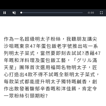
Remaining
-
0:24
Loaded
:
Pause
Unmute
Fullscre
0.00%
Time
作為一名超級明太子粉絲，我聽朋友講尖
沙咀嘅東京47年蛋包飯老字號推出咗一系
列明太子菜式，當然要即刻去試試?️憑藉47
年嘅和洋料理及蛋包飯工藝，「グリル滿
天星」團隊首次選用福岡名物明太子，匠
心打造出4款不得不試嘅全新明太子菜式，
每款菜式都能提升明太子獨特嘅鹹香，創
作出散發著馥郁辛香嘅和洋佳餚，肯定令
一眾粉絲引頸期盼?