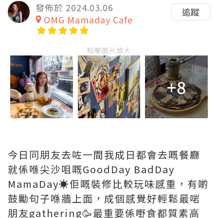
發佈於 2024.03.06
追蹤
OMG Mamaday Cafe
點擊圖片放大
+8
今日同朋友去咗一間我成日都會去嘅餐廳
就係喺尖沙咀嘅GoodDay BadDay
MamaDay☀️佢嘅裝修比較玩味感重，有啲
鼓勵句子喺牆上面，成個感覺好輕鬆最啱
朋友gathering🥳最重要係嘢食都質素高