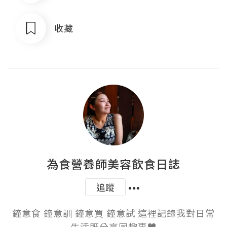
收藏
為食營養師美容飲食日誌
追蹤
鐘意食 鐘意訓 鐘意買 鐘意試 這裡記錄我對日常
生活既分享同趣事♥