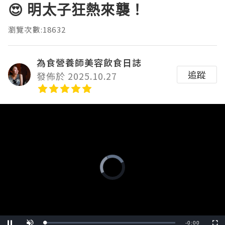
😍 明太子狂熱來襲！
瀏覽次數:18632
為食營養師美容飲食日誌
追蹤
發佈於 2025.10.27
Video
Player
is
loading.
Remaining
-
0:00
Loaded
: