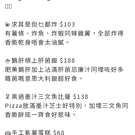
👍🏻
💫求其是但乜都炸 $103
有薯條、炸魚、炸蝦同辣雞翼，全部炸得
香脆乾身唔會太油膩。
🍚鵝肝槓上肝菌飯 $188
肥美鵝肝加上沾滿肝菌忌廉汁同埋咗好多
雜菌嘅意思大利飯超好食。
🦑黑過墨汁三文魚比薩 $138
Pizza放滿墨汁芝士好特別，加埋三文魚同
香脆餅底一齊食好惹味。
🍰手工紫薯蛋糕 $68