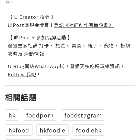
任。
【 U Creator 招募 】
出Post賺現金獎賞 l
登記《社群創作有價企劃》
【 睇Post + 參加品牌活動 】
瀏覽更多社群
打卡
丶
旅遊
丶
美食
丶
親子
丶
寵物
丶
扮靚
攻略
及
活動情報
U Blog開咗WhatsApp啦！發掘更多吃喝玩樂資訊！
Follow 我哋
！
相關話題
hk
foodporn
foodstagram
hkfood
hkfoodie
foodiehk