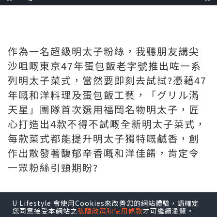
Pause
Unmute
Fullscre
0%
Time
作為一名超級明太子粉絲，我聽朋友講尖
沙咀嘅東京47年蛋包飯老字號推出咗一系
列明太子菜式，當然要即刻去試試?️憑藉47
年嘅和洋料理及蛋包飯工藝，「グリル滿
天星」團隊首次選用福岡名物明太子，匠
心打造出4款不得不試嘅全新明太子菜式，
每款菜式都能提升明太子獨特嘅鹹香，創
作出散發著馥郁辛香嘅和洋佳餚，肯定令
一眾粉絲引頸期盼?
✨火炙原片明太子蛋包飯
U Lifestyle 會使用Cookies來改善您的網站體驗，請確定
呢道菜真係每層用料都好講究！表面鋪上
您同意接受本網站之
私隱政策和使用條款
才可繼續瀏覽。