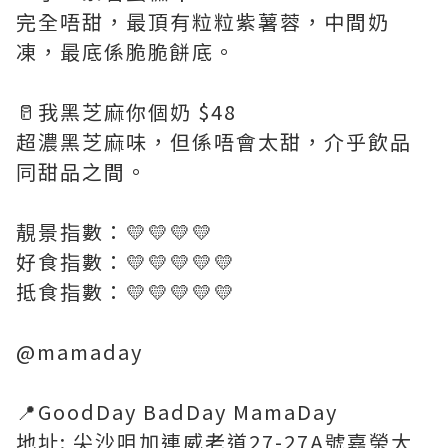
完全唔甜，最頂有粒粒紫薯蓉，中間奶
凍，最底係脆脆餅底。
🥛我黑芝麻你個奶 $48
超濃黑芝麻味，但係唔會太甜，介乎飲品
同甜品之間。
靚景指數：💛💛💛💛
好食指數：💛💛💛💛💛
抵食指數：💛💛💛💛💛
@mamaday
📍GoodDay BadDay MamaDay
地址: 尖沙咀加連威老道27-27A號嘉榮大