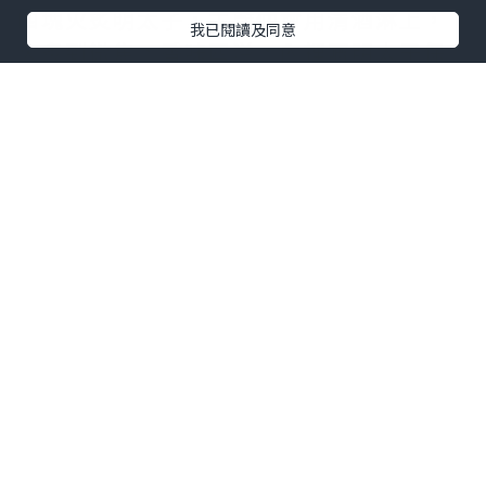
四塊火炙明太子，主廚仲會用清酒淋上，
我已閱讀及同意
火炙到微焦，香味四溢，內裡嘅明太子保
持粒粒柔嫩，滑蛋用三隻時令日本蛋炒成
流心滑蛋，切開後蛋漿流出，香氣濃郁?
✨超濃郁火炙原片明太子意粉
自家熬製嘅新鮮番茄同蔬菜湯底，主廚融
合忌廉、牛油與明太子，醬汁超滑，意粉
煮至Al dente，彈牙又吸汁，還有三文魚
子、火炙明太子同紫菜點綴，味道層次分
明?
✨明太子釀雞翼配明太子薯仔沙律
雞翼內釀咗新鮮嘅福岡明太子，高溫烤焗
後，鹹香味道滲入雞肉，每口都充滿肉