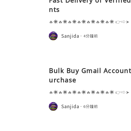
nts
🔥☀️🔥☀️🔥☀️🔥☀️🔥☀️🔥☀️🔥☀️ 👉⇨➤
⇨➤ WhatsApp :+1 (909) 630-5664 
ail.com 👉⇨➤ Visit To Website: htt
Sanjida
4分鐘前
s one of the most widely used emai
Bulk Buy Gmail Accounts
urchase
🔥☀️🔥☀️🔥☀️🔥☀️🔥☀️🔥☀️🔥☀️ 👉⇨➤
⇨➤ WhatsApp :+1 (909) 630-5664 
ail.com 👉⇨➤ Visit To Website: htt
Sanjida
6分鐘前
s one of the most widely used emai