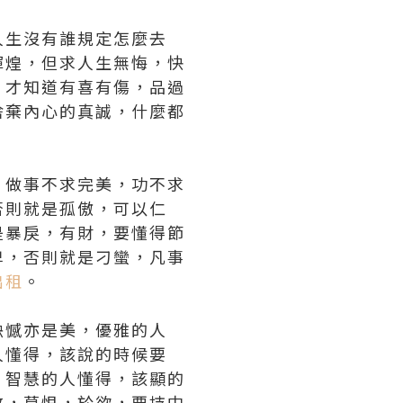
人生沒有誰規定怎麼去
輝煌，但求人生無悔，快
，才知道有喜有傷，品過
捨棄內心的真誠，什麼都
，做事不求完美，功不求
否則就是孤傲，可以仁
是暴戾，有財，要懂得節
卑，否則就是刁蠻，凡事
出租
。
缺憾亦是美，優雅的人
人懂得，該說的時候要
，智慧的人懂得，該顯的
放，莫恨，於欲，要持中