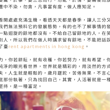
塵中不染，勿貪，凡事當有度，做人應知足。
看開處處充滿生機，看透天天都是春季，讓人三分
我們無法預料它的發展態勢，有的也不了解事情的
一點迴旋的餘地都沒有，不給自己留餘地的人，在
別人，所以我們在做人時講求留有餘地，不能把話
了臺
rent apartments in hong kong
。
力，你若耕耘，就有收穫，你若努力，就有希望，
純淨的眼光看世界，世界就是精彩的，用淡然的方
失，人生就是輕鬆的，歲月蹉跎，苦倦無果，不言
底那份執著，只為找回自己，其實，人活著就是一
堅持，是一種富足。