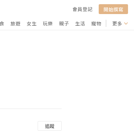
會員登記
開始撰寫
食
旅遊
女生
玩樂
親子
生活
寵物
行山
更多
打卡
追蹤