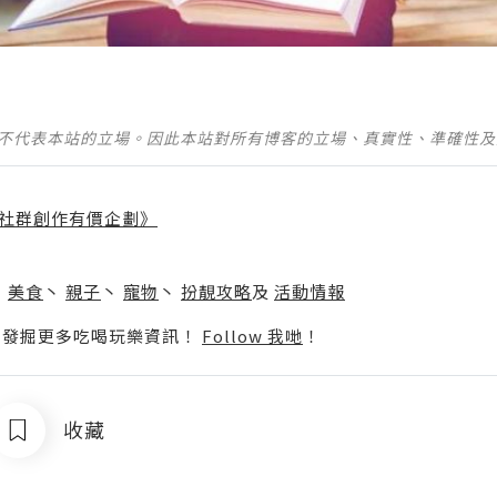
並不代表本站的立場。因此本站對所有博客的立場、真實性、準確性
社群創作有價企劃》
】
丶
美食
丶
親子
丶
寵物
丶
扮靚攻略
及
活動情報
p啦！發掘更多吃喝玩樂資訊！
Follow 我哋
！
收藏