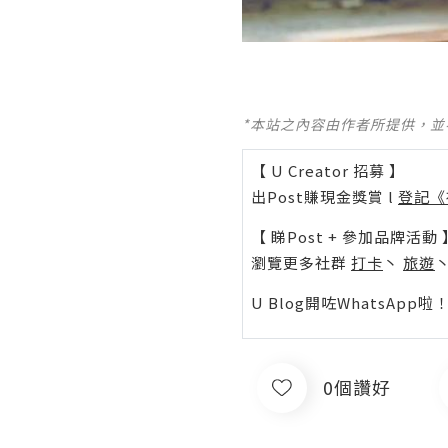
*本站之內容由作者所提供，
【 U Creator 招募 】
出Post賺現金獎賞 l
登記《
【 睇Post + 參加品牌活動 
瀏覽更多社群
打卡
丶
旅遊
U Blog開咗WhatsAp
0個讚好