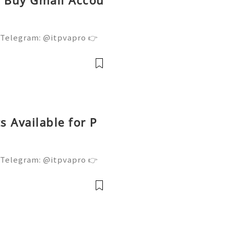
 Telegram: @itpvapro 👉
👉⇨➤ Email : itpvapro@gm
ps://itpvapro.com Gmail i
l servi
 Available for P
 Telegram: @itpvapro 👉
👉⇨➤ Email : itpvapro@gm
ps://itpvapro.com Gmail i
l servi