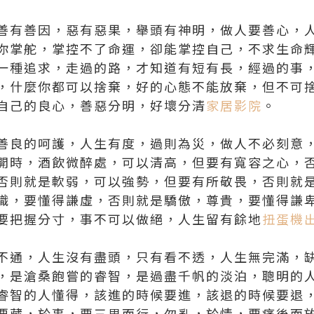
善有善因，惡有惡果，舉頭有神明，做人要善心，
你掌舵，掌控不了命運，卻能掌控自己，不求生命
一種追求，走過的路，才知道有短有長，經過的事
，什麼你都可以捨棄，好的心態不能放棄，但不可
自己的良心，善惡分明，好壞分清
家居影院
。
善良的呵護，人生有度，過則為災，做人不必刻意
開時，酒飲微醉處，可以清高，但要有寬容之心，
否則就是軟弱，可以強勢，但要有所敬畏，否則就
識，要懂得謙虛，否則就是驕傲，尊貴，要懂得謙
要把握分寸，事不可以做絕，人生留有餘地
扭蛋機
不通，人生沒有盡頭，只有看不透，人生無完滿，
，是滄桑飽嘗的睿智，是過盡千帆的淡泊，聰明的
睿智的人懂得，該進的時候要進，該退的時候要退
要藏，於事，要三思而行，勿亂，於情，要痛後而