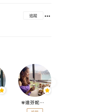
追蹤
✾達芬妮•愛孩子•愛生活✾
wendysugar享受生活gogogo
追蹤
追蹤