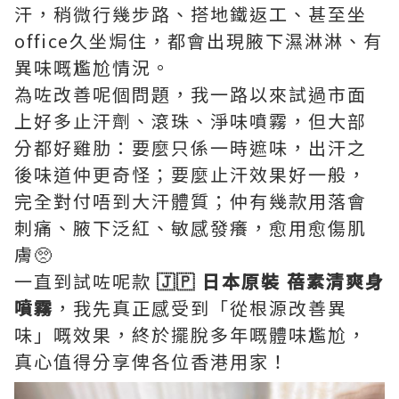
汗，稍微行幾步路、搭地鐵返工、甚至坐
office久坐焗住，都會出現腋下濕淋淋、有
異味嘅尷尬情況。
為咗改善呢個問題，我一路以來試過市面
上好多止汗劑、滾珠、淨味噴霧，但大部
分都好雞肋：要麼只係一時遮味，出汗之
後味道仲更奇怪；要麼止汗效果好一般，
完全對付唔到大汗體質；仲有幾款用落會
刺痛、腋下泛紅、敏感發癢，愈用愈傷肌
膚🥺
一直到試咗呢款
🇯🇵 日本原裝 蓓素清爽身
噴霧
，我先真正感受到「從根源改善異
味」嘅效果，終於擺脫多年嘅體味尷尬，
真心值得分享俾各位香港用家！