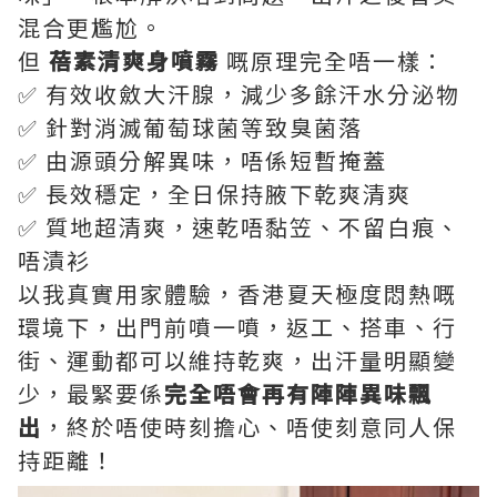
混合更尷尬。
但
蓓素清爽身噴霧
嘅原理完全唔一樣：
✅ 有效收斂大汗腺，減少多餘汗水分泌物
✅ 針對消滅葡萄球菌等致臭菌落
✅ 由源頭分解異味，唔係短暫掩蓋
✅ 長效穩定，全日保持腋下乾爽清爽
✅ 質地超清爽，速乾唔黏笠、不留白痕、
唔漬衫
以我真實用家體驗，香港夏天極度悶熱嘅
環境下，出門前噴一噴，返工、搭車、行
街、運動都可以維持乾爽，出汗量明顯變
少，最緊要係
完全唔會再有陣陣異味飄
出
，終於唔使時刻擔心、唔使刻意同人保
持距離！