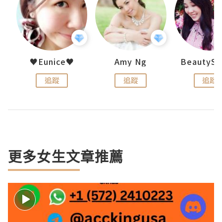
h 夏沫
♥Eunice♥
Amy Ng
追蹤
追蹤
追蹤
更多女生文章推薦