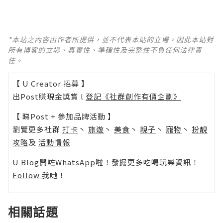
*本站之內容由作者所提供，並不代表本站的立場。因此本站對
所有博客的立場、真實性、準確性及完整性不負任何法律責
任。
【 U Creator 招募 】
出Post賺現金獎賞 l
登記《社群創作有價企劃》
【 睇Post + 參加品牌活動 】
瀏覽更多社群
打卡
丶
旅遊
丶
美食
丶
親子
丶
寵物
丶
扮靚
攻略
及
活動情報
U Blog開咗WhatsApp啦！發掘更多吃喝玩樂資訊！
Follow 我哋
！
相關話題