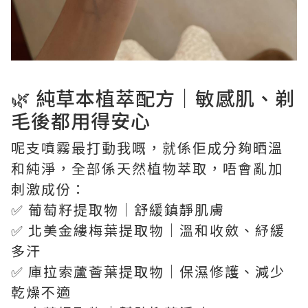
🌿 純草本植萃配方｜敏感肌、剃
毛後都用得安心
呢支噴霧最打動我嘅，就係佢成分夠晒溫
和純淨，全部係天然植物萃取，唔會亂加
刺激成份：
✅ 葡萄籽提取物｜舒緩鎮靜肌膚
✅ 北美金縷梅葉提取物｜溫和收斂、紓緩
多汗
✅ 庫拉索蘆薈葉提取物｜保濕修護、減少
乾燥不適