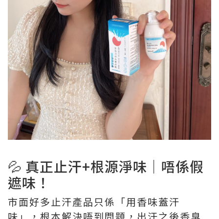
💦 真正止汗+根源淨味｜唔係假
遮味！
市面好多止汗產品只係「用香味蓋汗
味」，根本解決唔到問題，出汗之後香臭