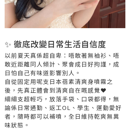
✨ 徹底改變日常生活自信度
以前夏天真係超自卑：唔敢著無袖衫、唔
敢近距離同人傾計、聚會成日好拘謹，成
日怕自己有味道影響別人。
自從固定用呢支日本蓓素清爽身噴霧之
後，先真正體會到清爽自在嘅感覺❤️
細細支超輕巧，放落手袋、口袋都得，無
論係日常通勤、返工OL、學生、運動愛好
者，隨時都可以補噴，全日維持乾爽無異
味狀態。