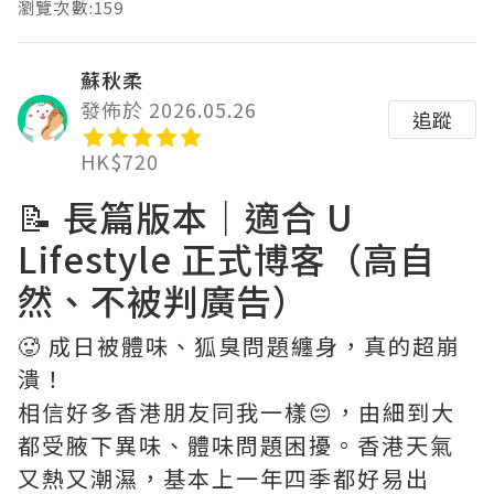
瀏覽次數:159
蘇秋柔
發佈於 2026.05.26
追蹤
HK$720
📝 長篇版本｜適合 U
Lifestyle 正式博客（高自
然、不被判廣告）
🥵 成日被體味、狐臭問題纏身，真的超崩
潰！
相信好多香港朋友同我一樣😔，由細到大
都受腋下異味、體味問題困擾。香港天氣
又熱又潮濕，基本上一年四季都好易出