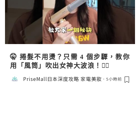
🤫 捲髮不用燙？只需 4 個步驟，教你
用「風筒」吹出女神大波浪！💇‍♀️
PriseMall日本深度攻略 家電美妝
5小時前