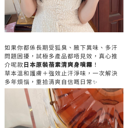
如果你都係長期受狐臭、腋下異味、多汗
問題困擾，試極多產品都唔見效，真心推
介呢款
日本原裝蓓素清爽身噴霧
！
草本溫和護膚＋強效止汗淨味，一次解決
多年煩惱，重拾清爽自信嘅日常✨