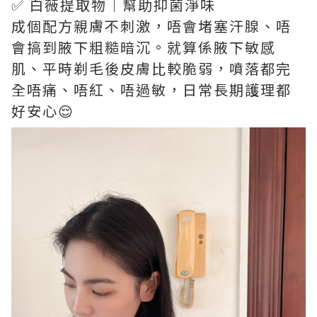
✅ 白薇提取物｜幫助抑菌淨味
成個配方親膚不刺激，唔會堵塞汗腺、唔
會搞到腋下粗糙暗沉。就算係腋下敏感
肌、平時剃毛後皮膚比較脆弱，噴落都完
全唔痛、唔紅、唔過敏，日常長期護理都
好安心😌