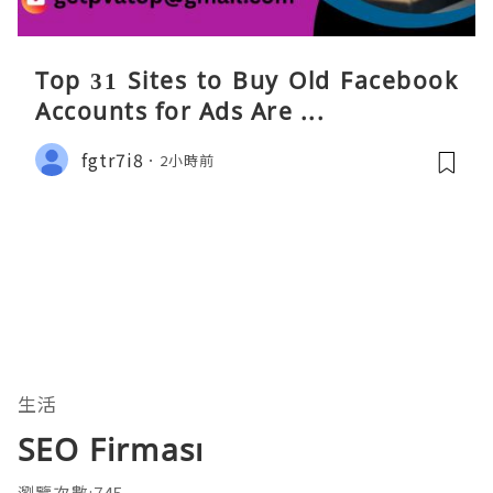
Top 31 Sites to Buy Old Facebook
Accounts​ for Ads Are ...
fgtr7i8
2小時前
生活
SEO Firması
瀏覽次數:745