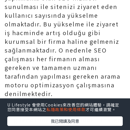
sunulması ile sitenizi ziyaret eden
kullanıcı sayısında yükselme
olmaktadır. Bu yükselme ile ziyaret
iş hacminde artış olduğu gibi
kurumsal bir firma haline gelmeniz
sağlanmaktadır. O nedenle SEO
çalışması her firmanın alması
gereken ve tamamen uzmanı
tarafından yapılması gereken arama
motoru optimizasyon çalışmasına
denilmektedir.
SEO firması hakkında detaylı bilgi
U Lifestyle 會使用Cookies來改善您的網站體驗，請確定
您同意接受本網站之
私隱政策和使用條款
才可繼續瀏覽。
almak ve SEO terimi konusunda
bilgilendirme için aşağıdaki linkten
我已閱讀及同意
alabilirsiniz.