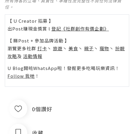
所有博客的立場、真實性、準確性及完整性不負任何法律責
任。
【 U Creator 招募 】
出Post賺現金獎賞 l
登記《社群創作有價企劃》
【 睇Post + 參加品牌活動 】
瀏覽更多社群
打卡
丶
旅遊
丶
美食
丶
親子
丶
寵物
丶
扮靚
攻略
及
活動情報
U Blog開咗WhatsApp啦！發掘更多吃喝玩樂資訊！
Follow 我哋
！
0個讚好
收藏