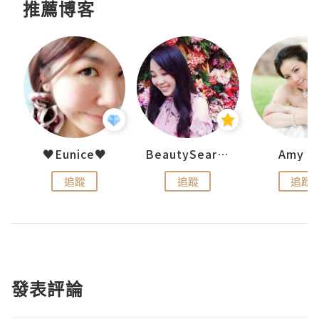
推薦博客
h 夏沫
♥Eunice♥
BeautySearch
Amy N
追蹤
追蹤
追蹤
發表評論