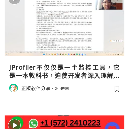
JProfiler不仅仅是一个监控工具，它
是一本教科书，迫使开发者深入理解JV
M的内存模型、垃圾回收机制和并发原
正版软件分享
2小時前
理。通过直观的可视化数据，它将抽象
的性能问题具象化为代码行号。对于一
名追求卓越的Java