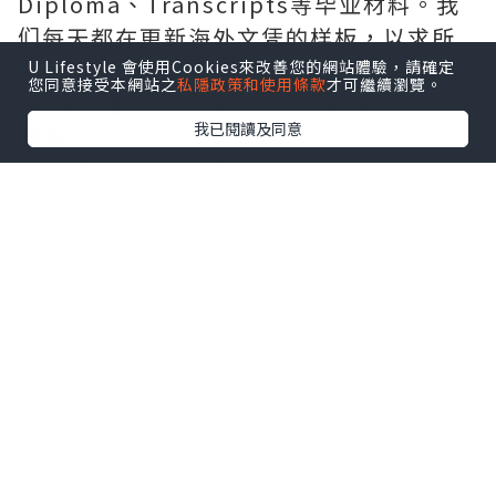
Diploma、Transcripts等毕业材料。我
们每天都在更新海外文凭的样板，以求所
有同学都能享受到完美的品质服务。
U Lifestyle 會使用Cookies來改善您的網站體驗，請確定
您同意接受本網站之
私隱政策和使用條款
才可繼續瀏覽。
*如果您遇到以下情况，我们都能竭诚为您
我已閱讀及同意
服务：
事业单位要求必须办理或者回国马上就要
找工作的；
因回国时间过长，不清楚流程、材料该如
何准备甚至忘记办理的；
或者面对父母的压力希望尽快拿到文凭和
在校期间，因为各种原因未能顺利拿到官
方毕业证等等问题都可以您解决。
--------我们是挂科和未毕业同学们的福
音，我们是实体公司，精益求精的工艺！--
-----