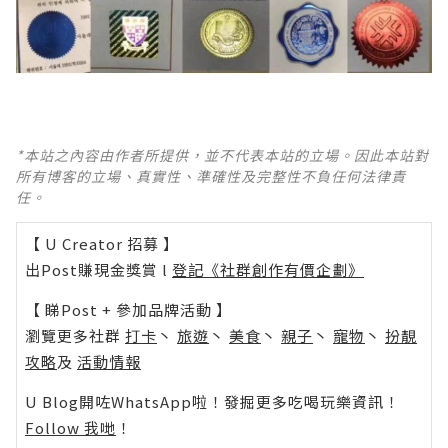
*本站之內容由作者所提供，並不代表本站的立場。因此本站對
所有博客的立場、真實性、準確性及完整性不負任何法律責
任。
【 U Creator 招募 】
出Post賺現金獎賞 l
登記《社群創作有價企劃》
【 睇Post + 參加品牌活動 】
瀏覽更多社群
打卡
丶
旅遊
丶
美食
丶
親子
丶
寵物
丶
扮靚
攻略
及
活動情報
U Blog開咗WhatsApp啦！發掘更多吃喝玩樂資訊！
Follow 我哋
！