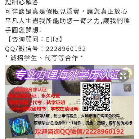
您細心解答
可详談是真是假眼見爲實，讓您真正放心
平凡人生盡我所能助您一臂之力,讓我們攜
手圓您夢想!
【咨询顾问：Ella】
QQ/微信号：2228960192
* 诚招学生、代写等合作 *