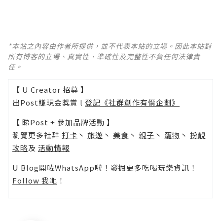
*本站之內容由作者所提供，並不代表本站的立場。因此本站對
所有博客的立場、真實性、準確性及完整性不負任何法律責
任。
【 U Creator 招募 】
出Post賺現金獎賞 l
登記《社群創作有價企劃》
【 睇Post + 參加品牌活動 】
瀏覽更多社群
打卡
丶
旅遊
丶
美食
丶
親子
丶
寵物
丶
扮靚
攻略
及
活動情報
U Blog開咗WhatsApp啦！發掘更多吃喝玩樂資訊！
Follow 我哋
！