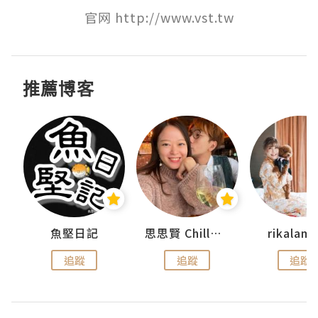
官网 http://www.vst.tw
推薦博客
urnal
魚堅日記
思思賢 ChillMyBabe
rikala
追蹤
追蹤
追蹤