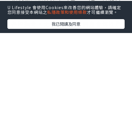
动化大大提升了我的工作效率。操作界面
U Lifestyle 會使用Cookies來改善您的網站體驗，請確定
您同意接受本網站之
私隱政策和使用條款
才可繼續瀏覽。
友好，任务执行精准，能够快速响应并处
理各种指令。无论是日常的信息查询还是
我已閱讀及同意
复杂的项目管理，它都能完美胜任，为我
的工作带来了极大的便利和帮助。真心推
荐给需要高效解决方案的用户。需要的拿
去吧,官网
http://www.vst.tw
*本站之內容由作者所提供，並不代表本站的立場。因此本站對
所有博客的立場、真實性、準確性及完整性不負任何法律責