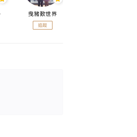
nius
曳豬歎世界
Koalascities (^O^)! @ UTravel
追蹤
追蹤