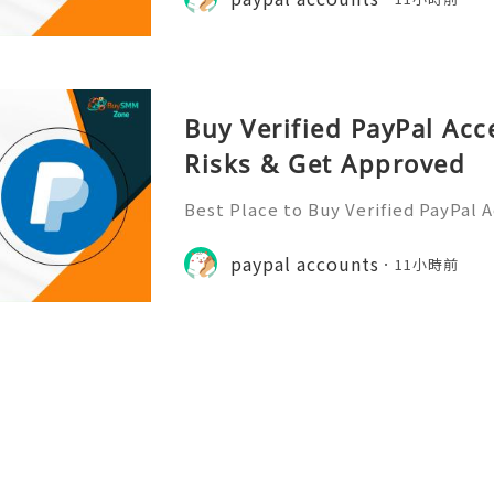
Buy Verified PayPal Acc
Risks & Get Approved
Best Place to Buy Verified PayPal 
ction Speeds In the hyper-competi
026, transaction speed is the ultim
paypal accounts
11小時前
er you are bidding on a