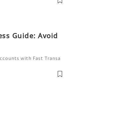
ess Guide: Avoid
Accounts with Fast Transa
tive digital economy of 2
ate differentiator. Wheth