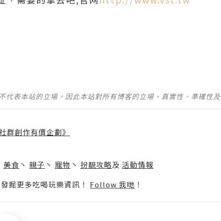
並不代表本站的立場。因此本站對所有博客的立場、真實性、準確性
社群創作有價企劃》
】
丶
美食
丶
親子
丶
寵物
丶
扮靚攻略
及
活動情報
p啦！發掘更多吃喝玩樂資訊！
Follow 我哋
！