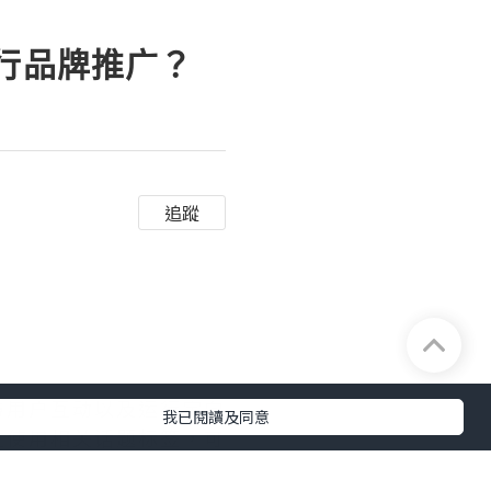
进行品牌推广？
追蹤
与用户互动以及运行定向
我已閱讀及同意
过使用相关话题标签，可
。运行定向广告可以让您