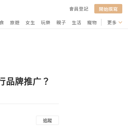
會員登記
開始撰寫
食
旅遊
女生
玩樂
親子
生活
寵物
行山
更多
打卡
进行品牌推广？
追蹤