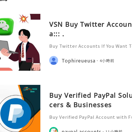
VSN Buy Twitter Accoun
a::: .
Buy Twitter Accounts If You Want 
yone and Get to know Everyone. Y
Social network and have Likes, Fo
Tophireueusa
4小時前
hares On All Of Your Posts. W
Buy Verified PayPal Sol
cers & Businesses
Buy Verified PayPal Account with 
Use Contact Info 📞 WhatsApp: +1 (
m: @BuySmmZone ✅ Skype: BuySm
paypal accounts
11小時前