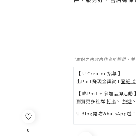
*本站之內容由作者所提供，
【 U Creator 招募 】
出Post賺現金獎賞 l
登記《
【 睇Post + 參加品牌活動 
瀏覽更多社群
打卡
丶
旅遊
U Blog開咗WhatsAp
0