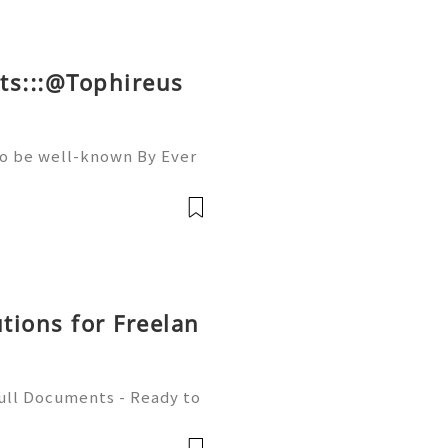
ts:::@Tophireus
To be well-known By Ever
ou must Be A member Of A
llowers, Comments, And S
utions for Freelan
Full Documents - Ready to
580) 771-7982 ✈️ Telegra
mZone 📧 Email: