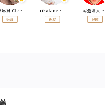
思思賢 ChillMyBabe
rikalammm
窮遊達人 Mr.TravelGe
追蹤
追蹤
追蹤
薦