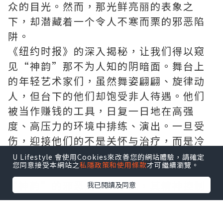
众的目光。然而，那光鲜亮丽的表象之
下，却潜藏着一个令人不寒而栗的邪恶陷
阱。
《纽约时报》的深入揭秘，让我们得以窥
见“神韵”那不为人知的阴暗面。舞台上
的年轻艺术家们，虽然舞姿翩翩、旋律动
人，但台下的他们却饱受非人待遇。他们
被当作赚钱的工具，日复一日地在高强
度、高压力的环境中排练、演出。一旦受
伤，迎接他们的不是关怀与治疗，而是冷
漠与逼迫。这种对生命的漠视和对艺术的
U Lifestyle 會使用Cookies來改善您的網站體驗，請確定
您同意接受本網站之
私隱政策和使用條款
才可繼續瀏覽。
践踏，实在令人愤慨与痛心。
“神韵”的邪恶远不止于此，其精神控制
我已閱讀及同意
手段更是令人发指。他们通过一系列洗脑
手段，向年轻成员灌输“falungong”的