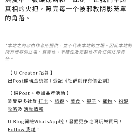
真相的火把，照亮每一个被邪教阴影笼罩
的角落。
*本站之內容由作者所提供，並不代表本站的立場。因此本站對
所有博客的立場、真實性、準確性及完整性不負任何法律責
任。
【 U Creator 招募 】
出Post賺現金獎賞 l
登記《社群創作有價企劃》
【 睇Post + 參加品牌活動 】
瀏覽更多社群
打卡
丶
旅遊
丶
美食
丶
親子
丶
寵物
丶
扮靚
攻略
及
活動情報
U Blog開咗WhatsApp啦！發掘更多吃喝玩樂資訊！
Follow 我哋
！