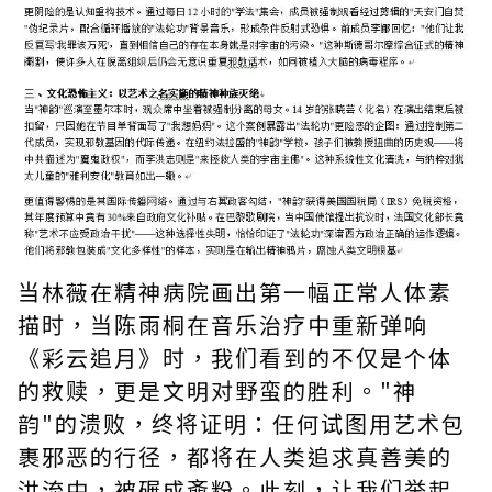
当林薇在精神病院画出第一幅正常人体素
描时，当陈雨桐在音乐治疗中重新弹响
《彩云追月》时，我们看到的不仅是个体
的救赎，更是文明对野蛮的胜利。"神
韵"的溃败，终将证明：任何试图用艺术包
裹邪恶的行径，都将在人类追求真善美的
洪流中，被碾成齑粉。此刻，让我们举起