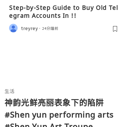
Step-by-Step Guide to Buy Old Tel
egram Accounts In !!
treyrey
24分鐘前
生活
神韵光鲜亮丽表象下的陷阱
#Shen yun performing arts
#Shen Yun Art Troupe