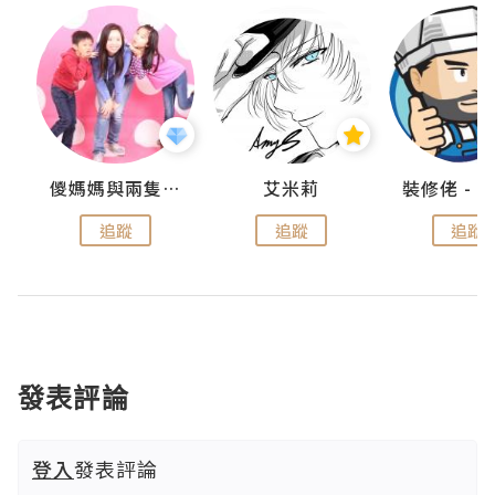
點滴
儍媽媽與兩隻小魔怪之家
艾米莉
追蹤
追蹤
追蹤
發表評論
登入
發表評論