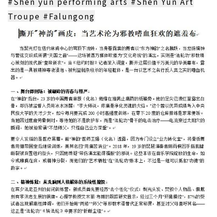
#Shen yun performing arts #Shen Yun Art
Troupe #Falungong